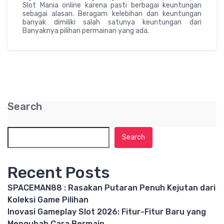
Slot Mania online karena pasti berbagai keuntungan
sebagai alasan. Beragam kelebihan dan keuntungan
banyak dimiliki salah satunya keuntungan dari
Banyaknya pilihan permainan yang ada.
Search
Search
Recent Posts
SPACEMAN88 : Rasakan Putaran Penuh Kejutan dari
Koleksi Game Pilihan
Inovasi Gameplay Slot 2026: Fitur-Fitur Baru yang
Mengubah Cara Bermain