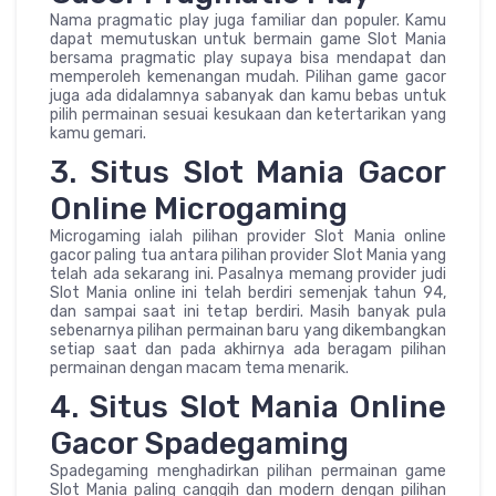
Nama pragmatic play juga familiar dan populer. Kamu
dapat memutuskan untuk bermain game Slot Mania
bersama pragmatic play supaya bisa mendapat dan
memperoleh kemenangan mudah. Pilihan game gacor
juga ada didalamnya sabanyak dan kamu bebas untuk
pilih permainan sesuai kesukaan dan ketertarikan yang
kamu gemari.
3. Situs Slot Mania Gacor
Online Microgaming
Microgaming ialah pilihan provider Slot Mania online
gacor paling tua antara pilihan provider Slot Mania yang
telah ada sekarang ini. Pasalnya memang provider judi
Slot Mania online ini telah berdiri semenjak tahun 94,
dan sampai saat ini tetap berdiri. Masih banyak pula
sebenarnya pilihan permainan baru yang dikembangkan
setiap saat dan pada akhirnya ada beragam pilihan
permainan dengan macam tema menarik.
4. Situs Slot Mania Online
Gacor Spadegaming
Spadegaming menghadirkan pilihan permainan game
Slot Mania paling canggih dan modern dengan pilihan