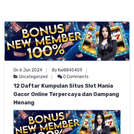
On 6 Jun 2024
By Kw8845459
Uncategorized
0 Comments
12 Daftar Kumpulan Situs Slot Mania
Gacor Online Terpercaya dan Gampang
Menang