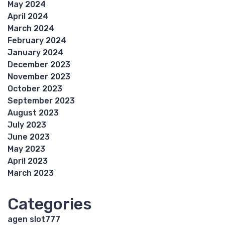
May 2024
April 2024
March 2024
February 2024
January 2024
December 2023
November 2023
October 2023
September 2023
August 2023
July 2023
June 2023
May 2023
April 2023
March 2023
Categories
agen slot777