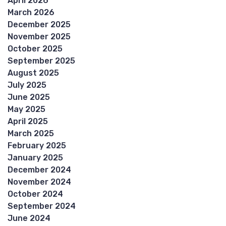
April 2026
March 2026
December 2025
November 2025
October 2025
September 2025
August 2025
July 2025
June 2025
May 2025
April 2025
March 2025
February 2025
January 2025
December 2024
November 2024
October 2024
September 2024
June 2024