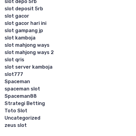
slot depo 5rb
slot deposit 5rb
slot gacor
slot gacor hari ini
slot gampang jp
slot kamboja
slot mahjong ways
slot mahjong ways 2
slot qris
slot server kamboja
slot777
Spaceman
spaceman slot
Spaceman88
Strategi Betting
Toto Slot
Uncategorized
zeus slot