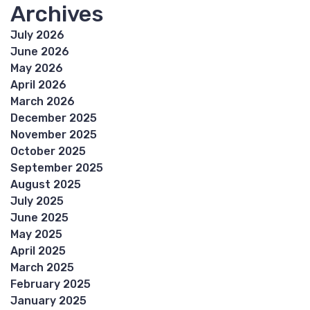
Archives
July 2026
June 2026
May 2026
April 2026
March 2026
December 2025
November 2025
October 2025
September 2025
August 2025
July 2025
June 2025
May 2025
April 2025
March 2025
February 2025
January 2025