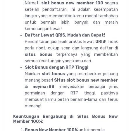
Nikmati
slot bonus new member 100
segera
setelah pendaftaran. Ini adalah kesempatan
langka yang memberikan kamu modal tambahan
untuk bermain lebih banyak dan meraih
kemenangan besar!
Daftar Lewat QRIS, Mudah dan Cepat!
Pendaftaran jadi lebih praktis lewat
QRIS
! Tidak
perlu ribet, cukup scan dan langsung daftar di
situs bonus
terpercaya yang memberikan
semua keuntungan yang kamu cari.
Slot Bonus dengan RTP Tinggi
Mainkan
slot bonus
yang memberikan peluang
menang besar!
Situs slot bonus new member
di
neymar88
menyediakan berbagai jenis
permainan dengan RTP tinggi, pastinya
membuat kamu betah berlama-lama dan terus
menang!
Keuntungan Bergabung di Situs Bonus New
Member 100%:
Bonus New Member 100%
untuk pemula