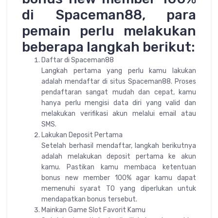
di Spaceman88, para
pemain perlu melakukan
beberapa langkah berikut:
Daftar di Spaceman88
Langkah pertama yang perlu kamu lakukan
adalah mendaftar di situs Spaceman88. Proses
pendaftaran sangat mudah dan cepat, kamu
hanya perlu mengisi data diri yang valid dan
melakukan verifikasi akun melalui email atau
SMS.
Lakukan Deposit Pertama
Setelah berhasil mendaftar, langkah berikutnya
adalah melakukan deposit pertama ke akun
kamu. Pastikan kamu membaca ketentuan
bonus new member 100% agar kamu dapat
memenuhi syarat TO yang diperlukan untuk
mendapatkan bonus tersebut.
Mainkan Game Slot Favorit Kamu