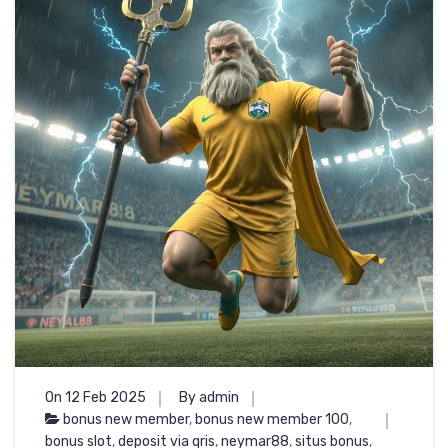
On 12 Feb 2025
By admin
bonus new member
,
bonus new member 100
,
bonus slot
,
deposit via qris
,
neymar88
,
situs bonus
,