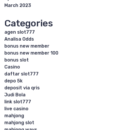
March 2023
Categories
agen slot777
Analisa Odds
bonus new member
bonus new member 100
bonus slot
Casino
daftar slot777
depo 5k
deposit via qris
Judi Bola
link slot777
live casino
mahjong
mahjong slot
mahjong ways