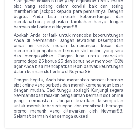
Slot gacor adalah istilah yang digunakan untuk mesin
slot yang sedang dalam kondisi baik dan sering
memberikan jackpot kepada para pemainnya. Dengan
begitu, Anda bisa meraih keberuntungan dan
mendapatkan penghasilan tambahan hanya dengan
bermain slot online di Neymar88.
Apakah Anda tertarik untuk mencoba keberuntungan
Anda di Neymar88? Jangan lewatkan kesempatan
emas ini untuk meraih kemenangan besar dan
menikmati pengalaman bermain slot online yang seru
dan mengasyikkan. Jangan lupa untuk mengikuti
promo depo 25 bonus 25 dan bonus new member 100%
agar Anda bisa mendapatkan lebih banyak keuntungan
dalam bermain slot online di Neymar88.
Dengan begitu, Anda bisa merasakan sensasi bermain
slot online yang berbeda dan meraih kemenangan besar
dengan mudah. Jadi tunggu apalagi? Kunjungi segera
Neymar88 dan rasakan pengalaman bermain slot online
yang memuaskan. Jangan lewatkan kesempatan
untuk meraih keberuntungan dan menikmati berbagai
promo menarik yang ditawarkan oleh Neymar88.
Selamat bermain dan semoga sukses!