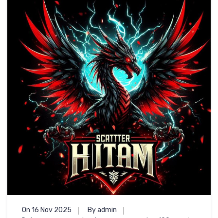
On 16 Nov 2025
By admin