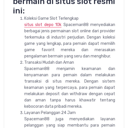
bermain di situs slot resmi
ini:
Koleksi Game Slot Terlengkap
situs slot depo 10k
Spaceman88 menyediakan
berbagai jenis permainan slot online dari provider
terkemuka di industri perjudian. Dengan koleksi
game yang lengkap, para pemain dapat memilih
game favorit mereka dan merasakan
pengalaman bermain yang seru dan menghibur.
Transaksi Mudah dan Aman
Spaceman88 menjamin keamanan dan
kenyamanan para pemain dalam melakukan
transaksi di situs mereka. Dengan sistem
keamanan yang terpercaya, para pemain dapat
melakukan deposit dan withdraw dengan cepat
dan aman tanpa harus khawatir tentang
kebocoran data pribadi mereka.
Layanan Pelanggan 24 Jam
Spaceman88 juga menyediakan layanan
pelanggan yang siap membantu para pemain