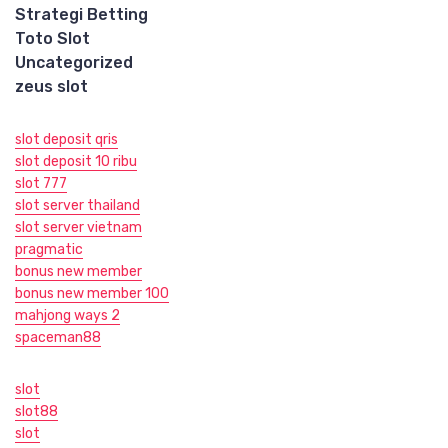
Strategi Betting
Toto Slot
Uncategorized
zeus slot
slot deposit qris
slot deposit 10 ribu
slot 777
slot server thailand
slot server vietnam
pragmatic
bonus new member
bonus new member 100
mahjong ways 2
spaceman88
slot
slot88
slot