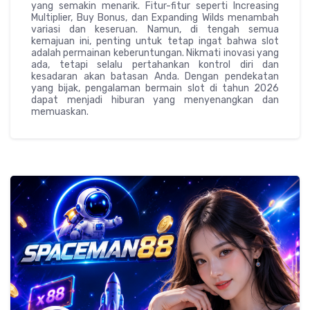
yang semakin menarik. Fitur-fitur seperti Increasing
Multiplier, Buy Bonus, dan Expanding Wilds menambah
variasi dan keseruan. Namun, di tengah semua
kemajuan ini, penting untuk tetap ingat bahwa slot
adalah permainan keberuntungan. Nikmati inovasi yang
ada, tetapi selalu pertahankan kontrol diri dan
kesadaran akan batasan Anda. Dengan pendekatan
yang bijak, pengalaman bermain slot di tahun 2026
dapat menjadi hiburan yang menyenangkan dan
memuaskan.