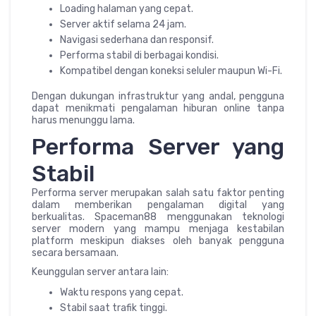
Loading halaman yang cepat.
Server aktif selama 24 jam.
Navigasi sederhana dan responsif.
Performa stabil di berbagai kondisi.
Kompatibel dengan koneksi seluler maupun Wi-Fi.
Dengan dukungan infrastruktur yang andal, pengguna
dapat menikmati pengalaman hiburan online tanpa
harus menunggu lama.
Performa Server yang
Stabil
Performa server merupakan salah satu faktor penting
dalam memberikan pengalaman digital yang
berkualitas. Spaceman88 menggunakan teknologi
server modern yang mampu menjaga kestabilan
platform meskipun diakses oleh banyak pengguna
secara bersamaan.
Keunggulan server antara lain:
Waktu respons yang cepat.
Stabil saat trafik tinggi.