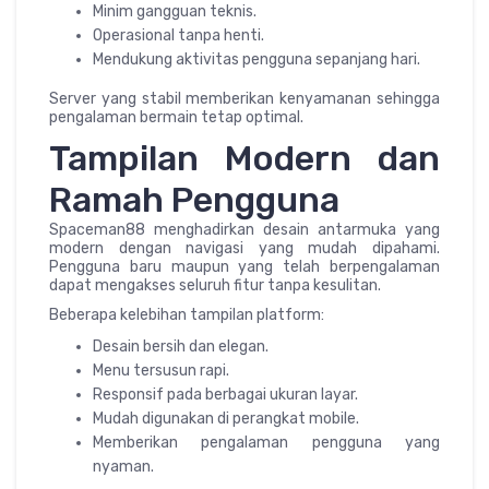
Minim gangguan teknis.
Operasional tanpa henti.
Mendukung aktivitas pengguna sepanjang hari.
Server yang stabil memberikan kenyamanan sehingga
pengalaman bermain tetap optimal.
Tampilan Modern dan
Ramah Pengguna
Spaceman88 menghadirkan desain antarmuka yang
modern dengan navigasi yang mudah dipahami.
Pengguna baru maupun yang telah berpengalaman
dapat mengakses seluruh fitur tanpa kesulitan.
Beberapa kelebihan tampilan platform:
Desain bersih dan elegan.
Menu tersusun rapi.
Responsif pada berbagai ukuran layar.
Mudah digunakan di perangkat mobile.
Memberikan pengalaman pengguna yang
nyaman.