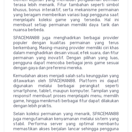
terasa lebih menarik. Fitur tambahan seperti simbol
khusus, bonus interaktif, serta mekanisme permainan
yang beragam memberikan variasi bagi pengguna saat
menjelajahi koleksi game yang tersedia. Hal ini
membuat setiap permainan memiliki daya tarik dan
nuansa berbeda.
SPACEMAN88 juga menghadirkan berbagai provider
populer dengan kualitas permainan yang terus
berkembang. Masing-masing provider memiliki ciri khas
dalam menghadirkan desain visual, efek suara, dan fitur
permainan yang inovatif. Dengan pilihan yang luas,
pengguna dapat mencoba berbagai jenis game sesuai
dengan gaya dan preferensi mereka.
Kemudahan akses menjadi salah satu keunggulan yang
ditawarkan oleh SPACEMAN88. Platform ini dapat
digunakan melalui berbagai perangkat seperti
smartphone, tablet, maupun komputer. Tampilan yang
responsif membuat proses menjelajahi menu, memilih
game, hingga menikmati berbagai fitur dapat dilakukan
dengan lebih praktis.
Selain koleksi permainan yang menarik, SPACEMAN88
juga mengutamakan kenyamanan melalui sistem yang
stabil. Performa server yang optimal membantu
memastikan akses berjalan lancar sehingga pengguna