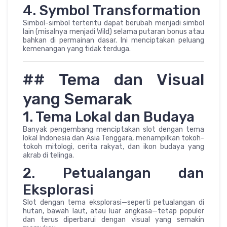
4. Symbol Transformation
Simbol-simbol tertentu dapat berubah menjadi simbol
lain (misalnya menjadi Wild) selama putaran bonus atau
bahkan di permainan dasar. Ini menciptakan peluang
kemenangan yang tidak terduga.
## Tema dan Visual
yang Semarak
1. Tema Lokal dan Budaya
Banyak pengembang menciptakan slot dengan tema
lokal Indonesia dan Asia Tenggara, menampilkan tokoh-
tokoh mitologi, cerita rakyat, dan ikon budaya yang
akrab di telinga.
2. Petualangan dan
Eksplorasi
Slot dengan tema eksplorasi—seperti petualangan di
hutan, bawah laut, atau luar angkasa—tetap populer
dan terus diperbarui dengan visual yang semakin