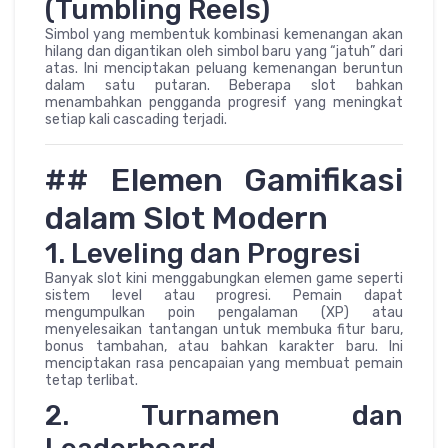
(Tumbling Reels)
Simbol yang membentuk kombinasi kemenangan akan
hilang dan digantikan oleh simbol baru yang “jatuh” dari
atas. Ini menciptakan peluang kemenangan beruntun
dalam satu putaran. Beberapa slot bahkan
menambahkan pengganda progresif yang meningkat
setiap kali cascading terjadi.
## Elemen Gamifikasi
dalam Slot Modern
1. Leveling dan Progresi
Banyak slot kini menggabungkan elemen game seperti
sistem level atau progresi. Pemain dapat
mengumpulkan poin pengalaman (XP) atau
menyelesaikan tantangan untuk membuka fitur baru,
bonus tambahan, atau bahkan karakter baru. Ini
menciptakan rasa pencapaian yang membuat pemain
tetap terlibat.
2. Turnamen dan