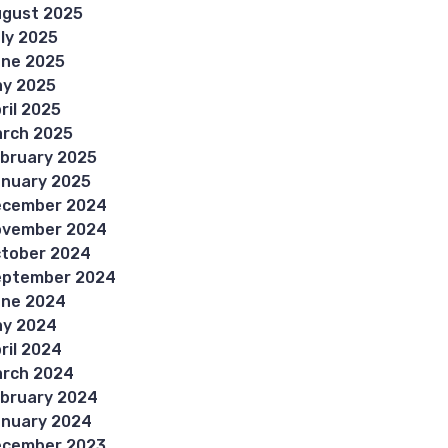
gust 2025
ly 2025
ne 2025
y 2025
ril 2025
rch 2025
bruary 2025
nuary 2025
ecember 2024
ovember 2024
tober 2024
eptember 2024
ne 2024
y 2024
ril 2024
rch 2024
bruary 2024
nuary 2024
ecember 2023