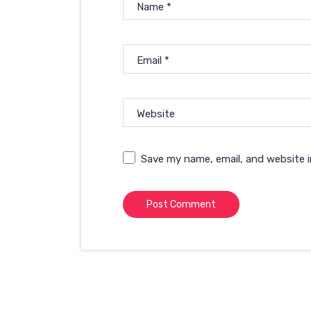
Name
*
Email
*
Website
Save my name, email, and website i