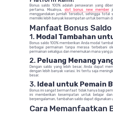
Bonus saldo 100% adalah penawaran yang dibe
pertama. Misalnya,
slot bonus new member
j
menggandakan jumlah tersebut, sehingga total 
memiliki lebih banyak kesempatan untuk bermain 
Manfaat Bonus Saldo
1.
Modal Tambahan unt
Bonus saldo 100% memberikan Anda modal tambahan
berbagai permainan tanpa merasa terbebani ol
permainan sekaligus dan menemukan mana yang p
2.
Peluang Menang yang
Dengan saldo yang lebih besar, Anda dapat me
dengan lebih banyak variasi. Ini tentu saja meni
besar.
3.
Ideal untuk Pemain 
Bonus ini sangat bermanfaat tidak hanya bagi pem
ini memberikan kesempatan untuk belajar dan
berpengalaman, tambahan saldo dapat digunakan u
Cara Memanfaatkan 