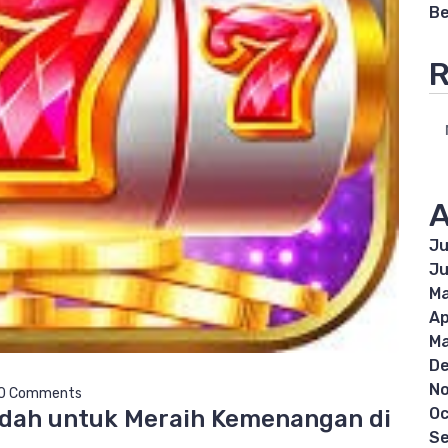
Be
R
A
Ju
Ju
Ma
Ap
Ma
D
N
0 Comments
Oc
udah untuk Meraih Kemenangan di
S