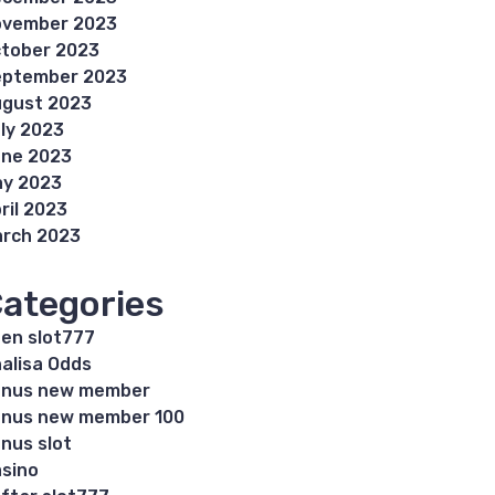
ovember 2023
tober 2023
eptember 2023
gust 2023
ly 2023
ne 2023
y 2023
ril 2023
rch 2023
ategories
en slot777
alisa Odds
onus new member
nus new member 100
nus slot
sino