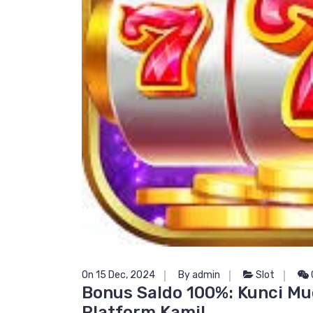
On 15 Dec, 2024
By admin
Slot
Bonus Saldo 100%: Kunci M
Platform Kami!