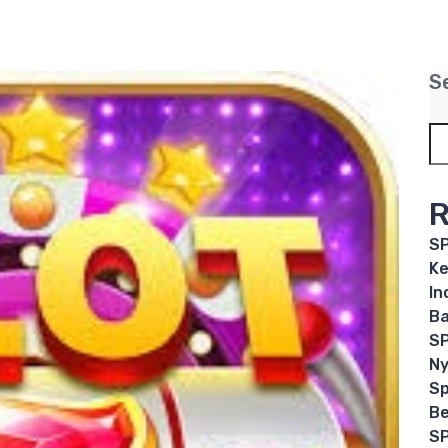
S
R
SP
Ke
In
Ba
SP
Ny
S
Be
SP