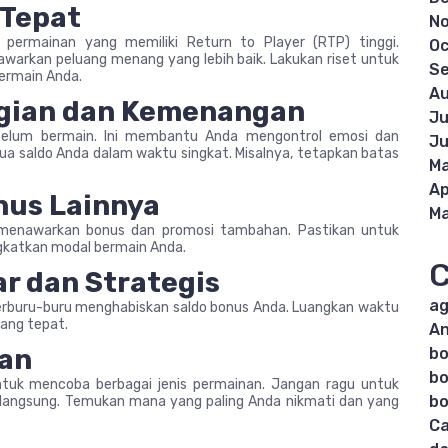
 Tepat
N
 permainan yang memiliki Return to Player (RTP) tinggi.
Oc
arkan peluang menang yang lebih baik. Lakukan riset untuk
S
ermain Anda.
Au
ugian dan Kemenangan
Ju
elum bermain. Ini membantu Anda mengontrol emosi dan
Ju
 saldo Anda dalam waktu singkat. Misalnya, tetapkan batas
Ma
Ap
nus Lainnya
Ma
a menawarkan bonus dan promosi tambahan. Pastikan untuk
katkan modal bermain Anda.
C
r dan Strategis
ag
terburu-buru menghabiskan saldo bonus Anda. Luangkan waktu
ang tepat.
An
nan
b
bo
uk mencoba berbagai jenis permainan. Jangan ragu untuk
bo
n langsung. Temukan mana yang paling Anda nikmati dan yang
Ca