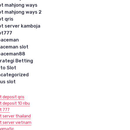
ot mahjong ways
ot mahjong ways 2
ot qris
ot server kamboja
ot777
paceman
aceman slot
paceman88
rategi Betting
to Slot
categorized
us slot
t deposit qris
t deposit 10 ribu
ot 777
t server thailand
ot server vietnam
agmatic