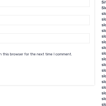
Si
Sl
sl
sl
sl
sl
sl
sl
sl
sl
n this browser for the next time I comment.
sl
sl
sl
sl
sl
sl
sl
sl
sl