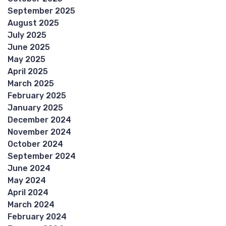
September 2025
August 2025
July 2025
June 2025
May 2025
April 2025
March 2025
February 2025
January 2025
December 2024
November 2024
October 2024
September 2024
June 2024
May 2024
April 2024
March 2024
February 2024