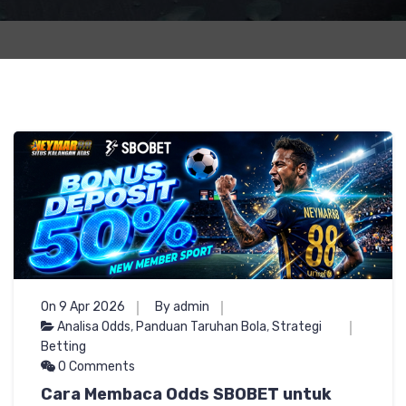
On 9 Apr 2026
By admin
Analisa Odds
,
Panduan Taruhan Bola
,
Strategi
Betting
0 Comments
Cara Membaca Odds SBOBET untuk