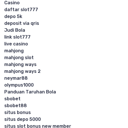
Casino
daftar slot777
depo 5k
deposit via qris
Judi Bola
link slot777
live casino
mahjong
mahjong slot
mahjong ways
mahjong ways 2
neymar88
olympus1000
Panduan Taruhan Bola
sbobet
sbobet88
situs bonus
situs depo 5000
situs slot bonus new member