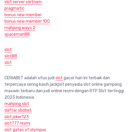
slot server vietnam
pragmatic
bonus new member
bonus new member 100
mahjong ways 2
spaceman88
slot
slot88
slot
CERIABET adalah situs judi
slot
gacor hari ini terbaik dan
terpercaya sering kasih jackpot penyedia slot online gampang
maxwin terbaru dan judi online resmi dengan RTP Slot tertinggi
2023 Indonesia.
mahjong slot
daftar sbobet
slot joker123
slot777 resmi
slot gates of olympus