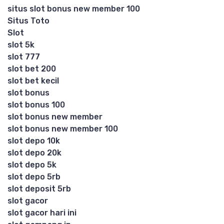
situs slot bonus new member 100
Situs Toto
Slot
slot 5k
slot 777
slot bet 200
slot bet kecil
slot bonus
slot bonus 100
slot bonus new member
slot bonus new member 100
slot depo 10k
slot depo 20k
slot depo 5k
slot depo 5rb
slot deposit 5rb
slot gacor
slot gacor hari ini