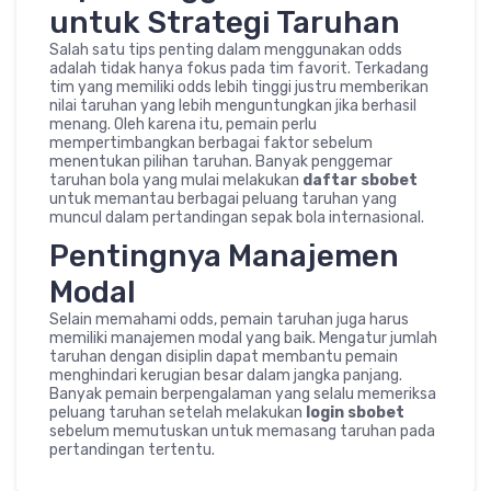
untuk Strategi Taruhan
Salah satu tips penting dalam menggunakan odds
adalah tidak hanya fokus pada tim favorit. Terkadang
tim yang memiliki odds lebih tinggi justru memberikan
nilai taruhan yang lebih menguntungkan jika berhasil
menang. Oleh karena itu, pemain perlu
mempertimbangkan berbagai faktor sebelum
menentukan pilihan taruhan. Banyak penggemar
taruhan bola yang mulai melakukan
daftar sbobet
untuk memantau berbagai peluang taruhan yang
muncul dalam pertandingan sepak bola internasional.
Pentingnya Manajemen
Modal
Selain memahami odds, pemain taruhan juga harus
memiliki manajemen modal yang baik. Mengatur jumlah
taruhan dengan disiplin dapat membantu pemain
menghindari kerugian besar dalam jangka panjang.
Banyak pemain berpengalaman yang selalu memeriksa
peluang taruhan setelah melakukan
login sbobet
sebelum memutuskan untuk memasang taruhan pada
pertandingan tertentu.