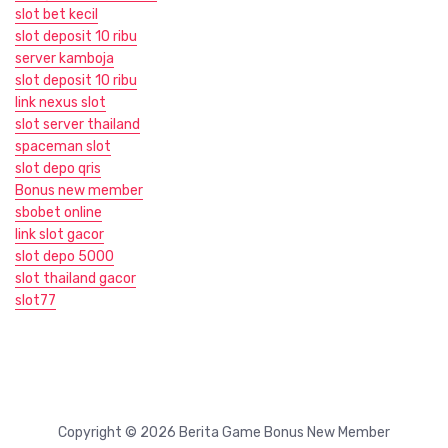
slot bet kecil
slot deposit 10 ribu
server kamboja
slot deposit 10 ribu
link nexus slot
slot server thailand
spaceman slot
slot depo qris
Bonus new member
sbobet online
link slot gacor
slot depo 5000
slot thailand gacor
slot77
Copyright © 2026 Berita Game Bonus New Member