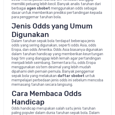
memiliki peluang lebih kecil. Banyak analis taruhan dari
berbagai
agen sbobet
menggunakan odds sebagai
dasar untuk memberikan prediksi pertandingan kepada
para penggemar taruhan bola.
Jenis Odds yang Umum
Digunakan
Dalam taruhan sepak bola terdapat beberapa jenis
odds yang sering digunakan, seperti odds Asia, odds
Eropa, dan odds Amerika. Odds Asia biasanya digunakan
dalam taruhan handicap yang memberikan keuntungan
bagi tim yang dianggap lebih lemah agar pertandingan
menjadi lebih seimbang. Sementara itu, odds Eropa
menggunakan sistem desimal yang lebih mudah
dipahami oleh pemain pemula. Banyak penggemar
sepak bola yang melakukan
daftar sbobet
untuk
mempelajari perbedaan jenis odds ini sebelum mencoba
memasang taruhan secara langsung.
Cara Membaca Odds
Handicap
Odds handicap merupakan salah satu jenis taruhan
paling populer dalam dunia taruhan sepak bola. Dalam