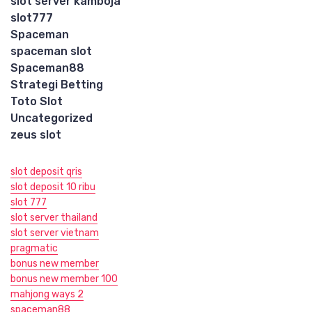
slot server kamboja
slot777
Spaceman
spaceman slot
Spaceman88
Strategi Betting
Toto Slot
Uncategorized
zeus slot
slot deposit qris
slot deposit 10 ribu
slot 777
slot server thailand
slot server vietnam
pragmatic
bonus new member
bonus new member 100
mahjong ways 2
spaceman88