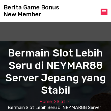
S
Berita Game Bonus
k
New Member
i
p
t
o
c
o
n
Bermain Slot Lebih
t
e
Seru di NEYMAR88
n
t
Server Jepang yang
Stabil
Home
Slot
Bermain Slot Lebih Seru di NEYMAR88 Server