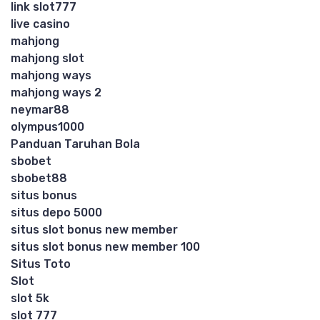
link slot777
live casino
mahjong
mahjong slot
mahjong ways
mahjong ways 2
neymar88
olympus1000
Panduan Taruhan Bola
sbobet
sbobet88
situs bonus
situs depo 5000
situs slot bonus new member
situs slot bonus new member 100
Situs Toto
Slot
slot 5k
slot 777