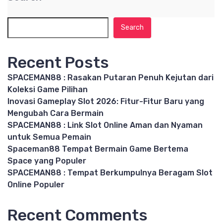
Search
Recent Posts
SPACEMAN88 : Rasakan Putaran Penuh Kejutan dari
Koleksi Game Pilihan
Inovasi Gameplay Slot 2026: Fitur-Fitur Baru yang
Mengubah Cara Bermain
SPACEMAN88 : Link Slot Online Aman dan Nyaman
untuk Semua Pemain
Spaceman88 Tempat Bermain Game Bertema
Space yang Populer
SPACEMAN88 : Tempat Berkumpulnya Beragam Slot
Online Populer
Recent Comments