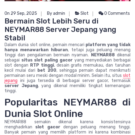
On 29 Sep, 2025
By admin
Slot
0 Comments
Bermain Slot Lebih Seru di
NEYMAR88 Server Jepang yang
Stabil
Dalam dunia slot online, pemain mencari
platform yang tidak
hanya menawarkan hiburan
, tetapi juga peluang menang
tinggi dan pengalaman bermain nyaman.
NEYMAR88
dikenal
sebagai
situs slot paling gacor
yang menyediakan berbagai
slot dengan
RTP tinggi
, desain grafis memukau, dan taruhan
kecil mulai dari
bet 200
, sehingga pemain dapat menikmati
permainan seru meski dengan modal minim. Selain itu, situs
slot
jepang
ini juga tersedia di berbagai server gacor, termasuk
server Jepang
, yang dikenal memiliki tingkat kemenangan
tinggi.
Popularitas NEYMAR88 di
Dunia Slot Online
NEYMAR88 semakin dikenal karena konsistensinya
menghadirkan
slot gacor
dengan peluang menang tinggi.
Banyak pemain yang memilih platform ini karena kombinasi