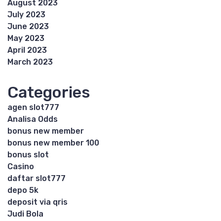
August 2023
July 2023
June 2023
May 2023
April 2023
March 2023
Categories
agen slot777
Analisa Odds
bonus new member
bonus new member 100
bonus slot
Casino
daftar slot777
depo 5k
deposit via qris
Judi Bola