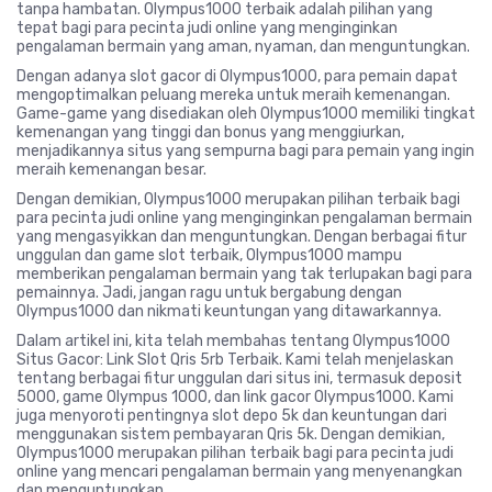
tanpa hambatan. Olympus1000 terbaik adalah pilihan yang
tepat bagi para pecinta judi online yang menginginkan
pengalaman bermain yang aman, nyaman, dan menguntungkan.
Dengan adanya slot gacor di Olympus1000, para pemain dapat
mengoptimalkan peluang mereka untuk meraih kemenangan.
Game-game yang disediakan oleh Olympus1000 memiliki tingkat
kemenangan yang tinggi dan bonus yang menggiurkan,
menjadikannya situs yang sempurna bagi para pemain yang ingin
meraih kemenangan besar.
Dengan demikian, Olympus1000 merupakan pilihan terbaik bagi
para pecinta judi online yang menginginkan pengalaman bermain
yang mengasyikkan dan menguntungkan. Dengan berbagai fitur
unggulan dan game slot terbaik, Olympus1000 mampu
memberikan pengalaman bermain yang tak terlupakan bagi para
pemainnya. Jadi, jangan ragu untuk bergabung dengan
Olympus1000 dan nikmati keuntungan yang ditawarkannya.
Dalam artikel ini, kita telah membahas tentang Olympus1000
Situs Gacor: Link Slot Qris 5rb Terbaik. Kami telah menjelaskan
tentang berbagai fitur unggulan dari situs ini, termasuk deposit
5000, game Olympus 1000, dan link gacor Olympus1000. Kami
juga menyoroti pentingnya slot depo 5k dan keuntungan dari
menggunakan sistem pembayaran Qris 5k. Dengan demikian,
Olympus1000 merupakan pilihan terbaik bagi para pecinta judi
online yang mencari pengalaman bermain yang menyenangkan
dan menguntungkan.