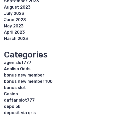
September 2023
August 2023
July 2023
June 2023
May 2023
April 2023
March 2023
Categories
agen slot777
Analisa Odds
bonus new member
bonus new member 100
bonus slot
Casino
daftar slot777
depo 5k
deposit via qris