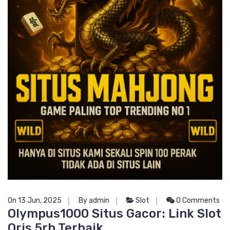
On 13 Jun, 2025
By admin
Slot
0 Comments
Olympus1000 Situs Gacor: Link Slot
Qris 5rb Terbaik