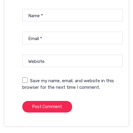
Name
*
Email
*
Website
Save my name, email, and website in this
browser for the next time I comment.