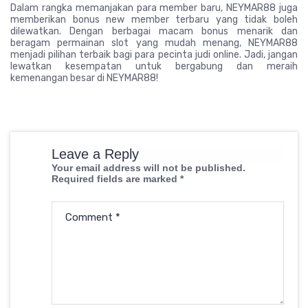
Dalam rangka memanjakan para member baru, NEYMAR88 juga
memberikan bonus new member terbaru yang tidak boleh
dilewatkan. Dengan berbagai macam bonus menarik dan
beragam permainan slot yang mudah menang, NEYMAR88
menjadi pilihan terbaik bagi para pecinta judi online. Jadi, jangan
lewatkan kesempatan untuk bergabung dan meraih
kemenangan besar di NEYMAR88!
Leave a Reply
Your email address will not be published.
Required fields are marked
*
Comment
*