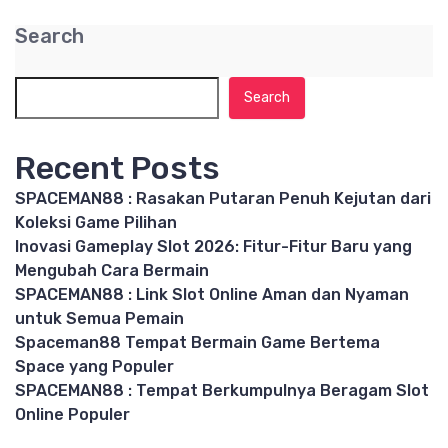
Search
Search
Recent Posts
SPACEMAN88 : Rasakan Putaran Penuh Kejutan dari
Koleksi Game Pilihan
Inovasi Gameplay Slot 2026: Fitur-Fitur Baru yang
Mengubah Cara Bermain
SPACEMAN88 : Link Slot Online Aman dan Nyaman
untuk Semua Pemain
Spaceman88 Tempat Bermain Game Bertema
Space yang Populer
SPACEMAN88 : Tempat Berkumpulnya Beragam Slot
Online Populer