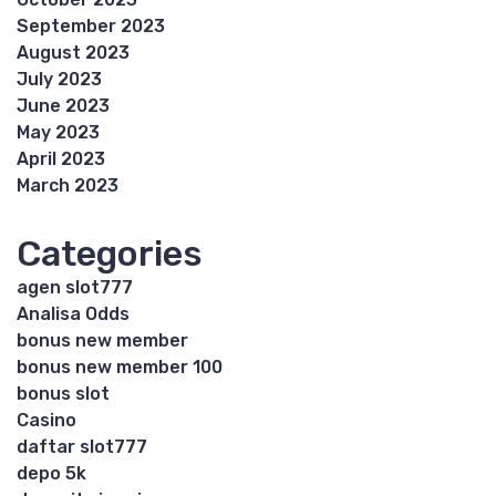
September 2023
August 2023
July 2023
June 2023
May 2023
April 2023
March 2023
Categories
agen slot777
Analisa Odds
bonus new member
bonus new member 100
bonus slot
Casino
daftar slot777
depo 5k