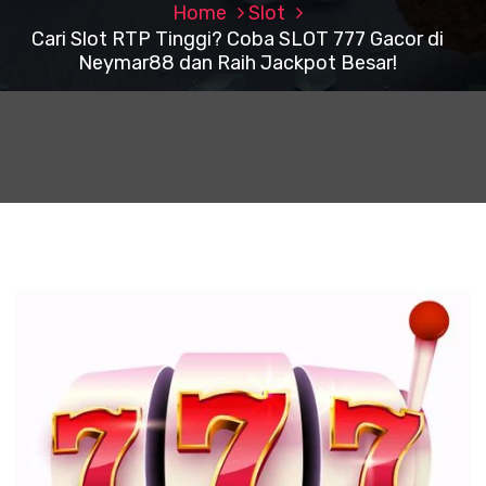
Home
Slot
Cari Slot RTP Tinggi? Coba SLOT 777 Gacor di
Neymar88 dan Raih Jackpot Besar!