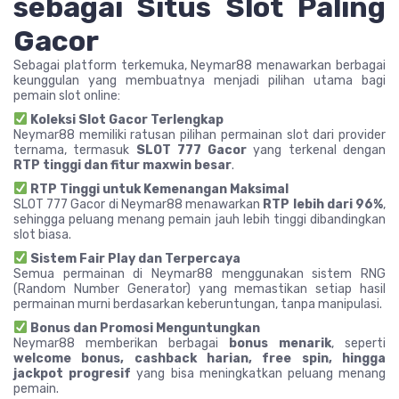
sebagai Situs Slot Paling
Gacor
Sebagai platform terkemuka, Neymar88 menawarkan berbagai
keunggulan yang membuatnya menjadi pilihan utama bagi
pemain slot online:
Koleksi Slot Gacor Terlengkap
Neymar88 memiliki ratusan pilihan permainan slot dari provider
ternama, termasuk
SLOT 777 Gacor
yang terkenal dengan
RTP tinggi dan fitur maxwin besar
.
RTP Tinggi untuk Kemenangan Maksimal
SLOT 777 Gacor di Neymar88 menawarkan
RTP lebih dari 96%
,
sehingga peluang menang pemain jauh lebih tinggi dibandingkan
slot biasa.
Sistem Fair Play dan Terpercaya
Semua permainan di Neymar88 menggunakan sistem RNG
(Random Number Generator) yang memastikan setiap hasil
permainan murni berdasarkan keberuntungan, tanpa manipulasi.
Bonus dan Promosi Menguntungkan
Neymar88 memberikan berbagai
bonus menarik
, seperti
welcome bonus, cashback harian, free spin, hingga
jackpot progresif
yang bisa meningkatkan peluang menang
pemain.