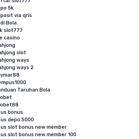
ftar slot777
po 5k
posit via qris
di Bola
nk slot777
ve casino
ahjong
hjong slot
hjong ways
hjong ways 2
eymar88
ympus1000
nduan Taruhan Bola
obet
bobet88
tus bonus
tus depo 5000
tus slot bonus new member
tus slot bonus new member 100