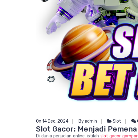
On 14 Dec, 2024
By admin
Slot
Slot Gacor: Menjadi Pemenang
Di dunia perjudian online, istilah
slot gacor gampa