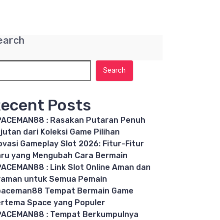
earch
Search
ecent Posts
ACEMAN88 : Rasakan Putaran Penuh
jutan dari Koleksi Game Pilihan
ovasi Gameplay Slot 2026: Fitur-Fitur
ru yang Mengubah Cara Bermain
ACEMAN88 : Link Slot Online Aman dan
aman untuk Semua Pemain
paceman88 Tempat Bermain Game
rtema Space yang Populer
ACEMAN88 : Tempat Berkumpulnya