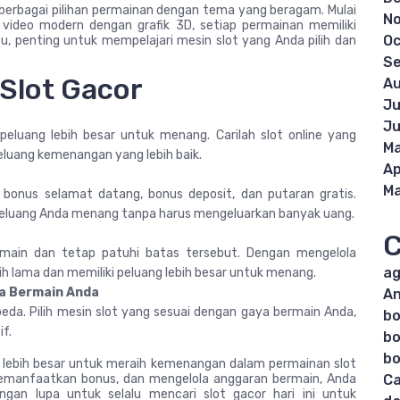
 berbagai pilihan permainan dengan tema yang beragam. Mulai
N
t video modern dengan grafik 3D, setiap permainan memiliki
Oc
, penting untuk mempelajari mesin slot yang Anda pilih dan
S
 Slot Gacor
Au
Ju
Ju
eluang lebih besar untuk menang. Carilah slot online yang
Ma
eluang kemenangan yang lebih baik.
Ap
Ma
bonus selamat datang, bonus deposit, dan putaran gratis.
eluang Anda menang tanpa harus mengeluarkan banyak uang.
C
main dan tetap patuhi batas tersebut. Dengan mengelola
ag
ih lama dan memiliki peluang lebih besar untuk menang.
ya Bermain Anda
An
eda. Pilih mesin slot yang sesuai dengan gaya bermain Anda,
b
if.
bo
bo
g lebih besar untuk meraih kemenangan dalam permainan slot
memanfaatkan bonus, dan mengelola anggaran bermain, Anda
Ca
an lupa untuk selalu mencari slot gacor hari ini untuk