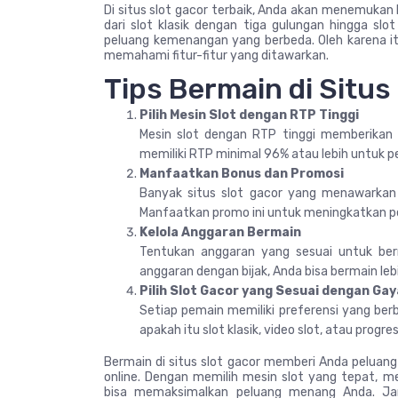
Di situs slot gacor terbaik, Anda akan menemukan
dari slot klasik dengan tiga gulungan hingga slo
peluang kemenangan yang berbeda. Oleh karena itu
memahami fitur-fitur yang ditawarkan.
Tips Bermain di Situs
Pilih Mesin Slot dengan RTP Tinggi
Mesin slot dengan RTP tinggi memberikan p
memiliki RTP minimal 96% atau lebih untuk p
Manfaatkan Bonus dan Promosi
Banyak situs slot gacor yang menawarkan 
Manfaatkan promo ini untuk meningkatkan p
Kelola Anggaran Bermain
Tentukan anggaran yang sesuai untuk ber
anggaran dengan bijak, Anda bisa bermain leb
Pilih Slot Gacor yang Sesuai dengan Ga
Setiap pemain memiliki preferensi yang berb
apakah itu slot klasik, video slot, atau progres
Bermain di situs slot gacor memberi Anda peluan
online. Dengan memilih mesin slot yang tepat, 
bisa memaksimalkan peluang menang Anda. Jang