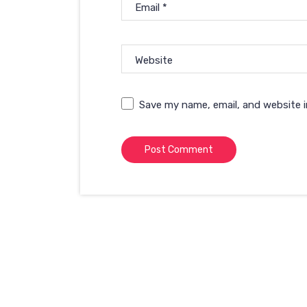
Email
*
Website
Save my name, email, and website i