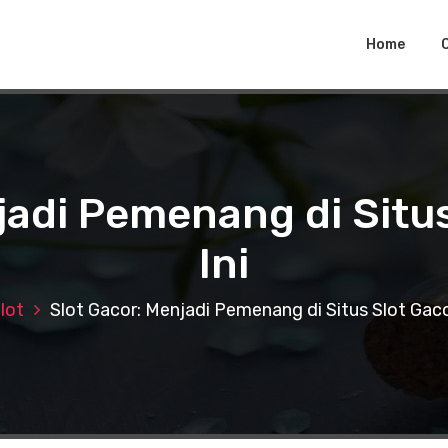
Home
jadi Pemenang di Situs
Ini
lot
Slot Gacor: Menjadi Pemenang di Situs Slot Gacor