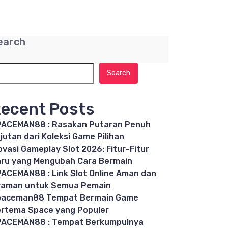
earch
Search
ecent Posts
ACEMAN88 : Rasakan Putaran Penuh
jutan dari Koleksi Game Pilihan
ovasi Gameplay Slot 2026: Fitur-Fitur
ru yang Mengubah Cara Bermain
ACEMAN88 : Link Slot Online Aman dan
aman untuk Semua Pemain
paceman88 Tempat Bermain Game
rtema Space yang Populer
ACEMAN88 : Tempat Berkumpulnya