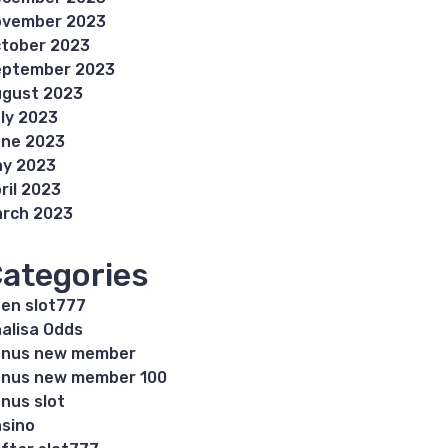
ovember 2023
tober 2023
eptember 2023
gust 2023
ly 2023
ne 2023
y 2023
ril 2023
rch 2023
ategories
en slot777
alisa Odds
onus new member
nus new member 100
nus slot
sino