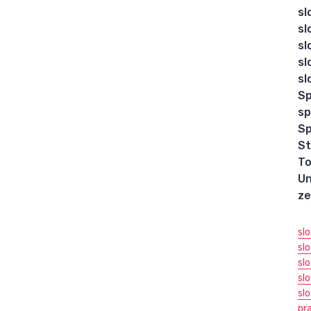
sl
sl
sl
sl
sl
S
sp
S
St
To
Un
ze
slo
slo
sl
slo
sl
pr