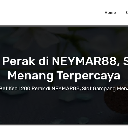
Home
0 Perak di NEYMAR88,
Menang Terpercaya
Bet Kecil 200 Perak di NEYMAR88, Slot Gampang Men