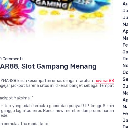
Au
Ju
Ju
Ma
Ap
Ma
Fe
Ja
D
0 Comments
YMAR88, Slot Gampang Menang
N
Oc
S
, NEYMAR88 kasih kesempatan emas dengan taruhan
neymar88
ngejar jackpot karena situs ini dikenal banget sebagai tempat
Ju
Ma
Jackpot Maksimal!”
Ap
er top yang udah terbukti gacor dan punya RTP tinggi. Selain
Ma
 terganggu lag atau error. Bonus new member dan promo harian
Fe
gede.
Ja
in pemula atau modal kecil.
D