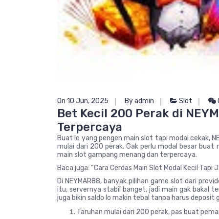
On 10 Jun, 2025
By admin
Slot
Bet Kecil 200 Perak di NE
Terpercaya
Buat lo yang pengen main slot tapi modal cekak
mulai dari 200 perak. Gak perlu modal besar buat 
main slot gampang menang dan terpercaya.
Baca juga: “Cara Cerdas Main Slot Modal Kecil Tapi 
Di NEYMAR88, banyak pilihan game slot dari provid
itu, servernya stabil banget, jadi main gak bakal
juga bikin saldo lo makin tebal tanpa harus deposit 
Taruhan mulai dari 200 perak, pas buat pema