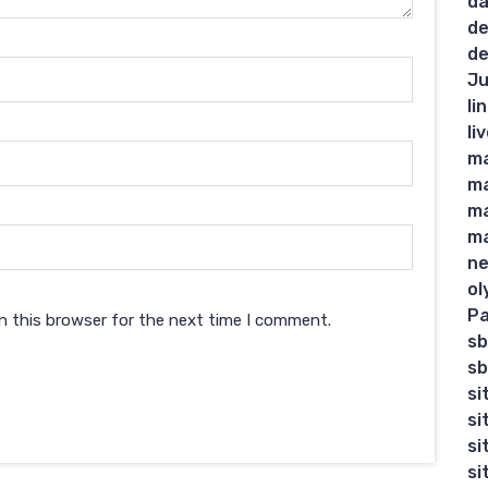
da
de
de
Ju
li
li
m
ma
ma
ma
n
ol
Pa
n this browser for the next time I comment.
sb
s
si
si
si
si