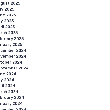
gust 2025
ly 2025
ne 2025
y 2025
ril 2025
rch 2025
bruary 2025
nuary 2025
ecember 2024
ovember 2024
tober 2024
eptember 2024
ne 2024
y 2024
ril 2024
rch 2024
bruary 2024
nuary 2024
ecember 2023