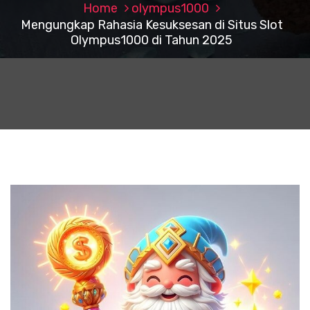
Home
olympus1000
Mengungkap Rahasia Kesuksesan di Situs Slot
Olympus1000 di Tahun 2025