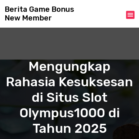
S
Berita Game Bonus
k
New Member
i
p
t
o
c
o
n
Mengungkap
t
e
Rahasia Kesuksesan
n
t
di Situs Slot
Olympus1000 di
Tahun 2025