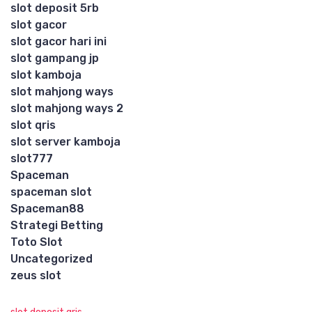
slot deposit 5rb
slot gacor
slot gacor hari ini
slot gampang jp
slot kamboja
slot mahjong ways
slot mahjong ways 2
slot qris
slot server kamboja
slot777
Spaceman
spaceman slot
Spaceman88
Strategi Betting
Toto Slot
Uncategorized
zeus slot