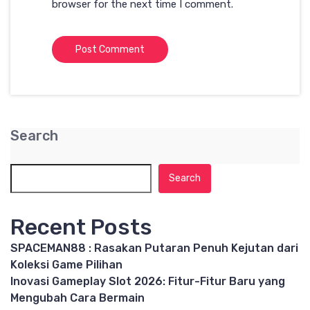
browser for the next time I comment.
Search
Search
Recent Posts
SPACEMAN88 : Rasakan Putaran Penuh Kejutan dari
Koleksi Game Pilihan
Inovasi Gameplay Slot 2026: Fitur-Fitur Baru yang
Mengubah Cara Bermain