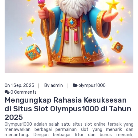
On 1 Sep, 2025
By admin
olympus1000
0 Comments
Mengungkap Rahasia Kesuksesan
di Situs Slot Olympus1000 di Tahun
2025
Olympus1000 adalah salah satu situs slot online terbaik yang
menawarkan berbagai permainan slot yang menarik dan
menantang. Dengan berbagai fitur dan bonus menarik,