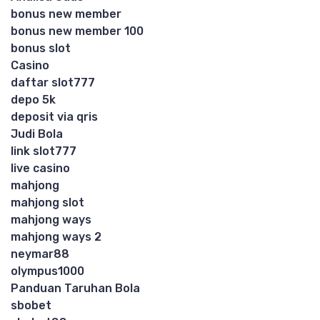
bonus new member
bonus new member 100
bonus slot
Casino
daftar slot777
depo 5k
deposit via qris
Judi Bola
link slot777
live casino
mahjong
mahjong slot
mahjong ways
mahjong ways 2
neymar88
olympus1000
Panduan Taruhan Bola
sbobet