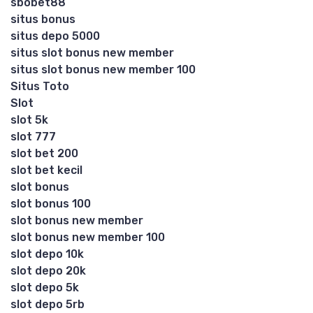
sbobet88
situs bonus
situs depo 5000
situs slot bonus new member
situs slot bonus new member 100
Situs Toto
Slot
slot 5k
slot 777
slot bet 200
slot bet kecil
slot bonus
slot bonus 100
slot bonus new member
slot bonus new member 100
slot depo 10k
slot depo 20k
slot depo 5k
slot depo 5rb