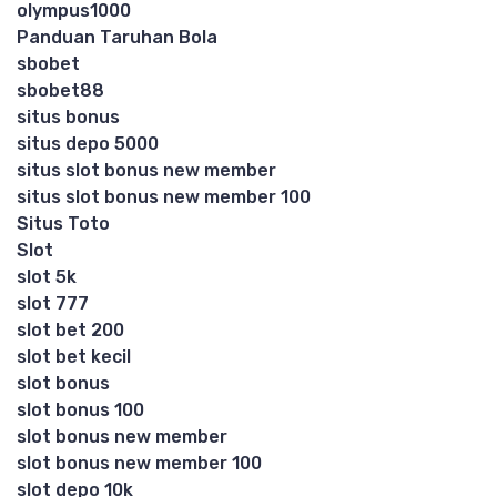
olympus1000
Panduan Taruhan Bola
sbobet
sbobet88
situs bonus
situs depo 5000
situs slot bonus new member
situs slot bonus new member 100
Situs Toto
Slot
slot 5k
slot 777
slot bet 200
slot bet kecil
slot bonus
slot bonus 100
slot bonus new member
slot bonus new member 100
slot depo 10k