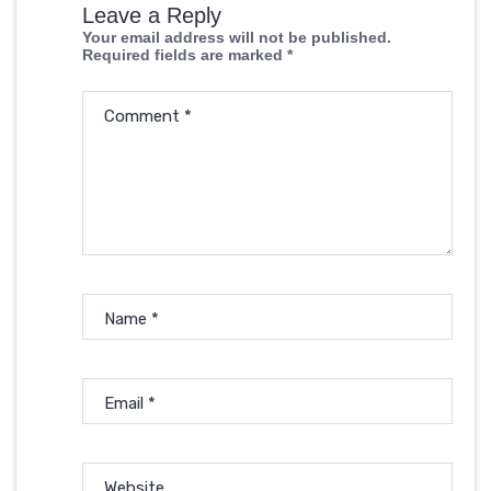
Leave a Reply
Your email address will not be published.
Required fields are marked
*
Comment
*
Name
*
Email
*
Website