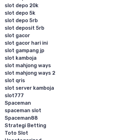
slot depo 20k
slot depo 5k
slot depo 5rb
slot deposit 5rb
slot gacor
slot gacor hari ini
slot gampang jp
slot kamboja
slot mahjong ways
slot mahjong ways 2
slot qris
slot server kamboja
slot777
Spaceman
spaceman slot
Spaceman88
Strategi Betting
Toto Slot