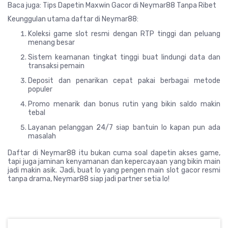
Baca juga: Tips Dapetin Maxwin Gacor di Neymar88 Tanpa Ribet
Keunggulan utama daftar di Neymar88:
Koleksi game slot resmi dengan RTP tinggi dan peluang
menang besar
Sistem keamanan tingkat tinggi buat lindungi data dan
transaksi pemain
Deposit dan penarikan cepat pakai berbagai metode
populer
Promo menarik dan bonus rutin yang bikin saldo makin
tebal
Layanan pelanggan 24/7 siap bantuin lo kapan pun ada
masalah
Daftar di Neymar88 itu bukan cuma soal dapetin akses game,
tapi juga jaminan kenyamanan dan kepercayaan yang bikin main
jadi makin asik. Jadi, buat lo yang pengen main slot gacor resmi
tanpa drama, Neymar88 siap jadi partner setia lo!