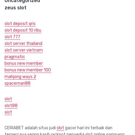
Uncategorized
zeus slot
slot deposit qris
slot deposit 10 ribu
slot 777
slot server thailand
slot server vietnam
pragmatic
bonus new member
bonus new member 100
mahjong ways 2
spaceman88
slot
slot88
slot
CERIABET adalah situs judi
slot
gacor hari ini terbaik dan
terpercaya sering kasih jackpot penyedia slot online gampang