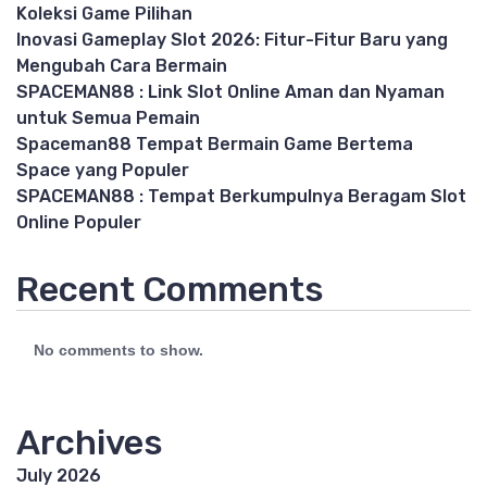
Koleksi Game Pilihan
Inovasi Gameplay Slot 2026: Fitur-Fitur Baru yang
Mengubah Cara Bermain
SPACEMAN88 : Link Slot Online Aman dan Nyaman
untuk Semua Pemain
Spaceman88 Tempat Bermain Game Bertema
Space yang Populer
SPACEMAN88 : Tempat Berkumpulnya Beragam Slot
Online Populer
Recent Comments
No comments to show.
Archives
July 2026