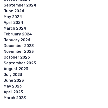
September 2024
June 2024
May 2024
April 2024
March 2024
February 2024
January 2024
December 2023
November 2023
October 2023
September 2023
August 2023
July 2023
June 2023
May 2023
April 2023
March 2023