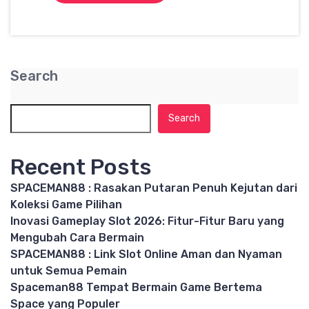
Search
Search
Recent Posts
SPACEMAN88 : Rasakan Putaran Penuh Kejutan dari
Koleksi Game Pilihan
Inovasi Gameplay Slot 2026: Fitur-Fitur Baru yang
Mengubah Cara Bermain
SPACEMAN88 : Link Slot Online Aman dan Nyaman
untuk Semua Pemain
Spaceman88 Tempat Bermain Game Bertema
Space yang Populer