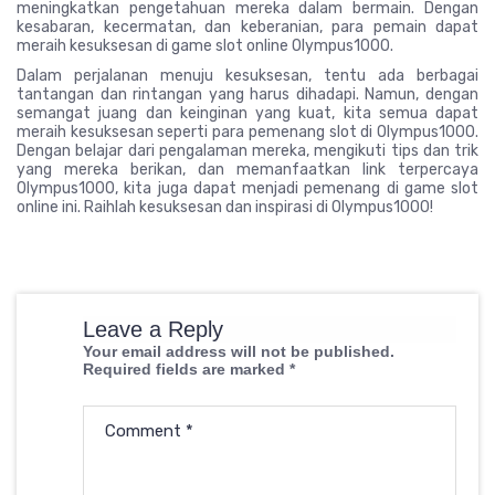
meningkatkan pengetahuan mereka dalam bermain. Dengan
kesabaran, kecermatan, dan keberanian, para pemain dapat
meraih kesuksesan di game slot online Olympus1000.
Dalam perjalanan menuju kesuksesan, tentu ada berbagai
tantangan dan rintangan yang harus dihadapi. Namun, dengan
semangat juang dan keinginan yang kuat, kita semua dapat
meraih kesuksesan seperti para pemenang slot di Olympus1000.
Dengan belajar dari pengalaman mereka, mengikuti tips dan trik
yang mereka berikan, dan memanfaatkan link terpercaya
Olympus1000, kita juga dapat menjadi pemenang di game slot
online ini. Raihlah kesuksesan dan inspirasi di Olympus1000!
Leave a Reply
Your email address will not be published.
Required fields are marked
*
Comment
*