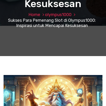
Kesuksesan
Home
olympus1000
Sukses Para Pemenang Slot di Olympus1000:
Inspirasi untuk Mencapai Kesuksesan