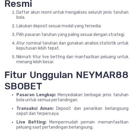
Resmi
Daftar akun resmi untuk mengakses seluruh jenis taruhan
bola.
Lakukan deposit sesuai modal yang tersedia.
Pilih pasaran taruhan yang paling sesuai dengan strategi.
Atur nominal taruhan dan gunakan analisis statistik untuk
keputusan lebih tepat.
Nikmati fitur live betting dan manfaatkan peluang untuk
menang lebih besar.
Fitur Unggulan NEYMAR88
SBOBET
Pasaran Lengkap:
Menyediakan berbagai jenis taruhan
bola untuk semua pertandingan.
Transaksi Aman:
Deposit dan penarikan berlangsung
cepat dan terpercaya.
Live Betting:
Mempermudah pemain memanfaatkan
peluang saat pertandingan berlangsung.