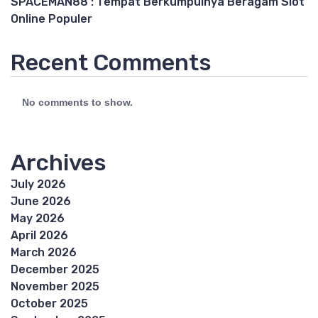
SPACEMAN88 : Tempat Berkumpulnya Beragam Slot
Online Populer
Recent Comments
No comments to show.
Archives
July 2026
June 2026
May 2026
April 2026
March 2026
December 2025
November 2025
October 2025