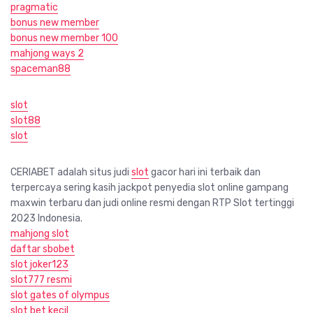
pragmatic
bonus new member
bonus new member 100
mahjong ways 2
spaceman88
slot
slot88
slot
CERIABET adalah situs judi
slot
gacor hari ini terbaik dan
terpercaya sering kasih jackpot penyedia slot online gampang
maxwin terbaru dan judi online resmi dengan RTP Slot tertinggi
2023 Indonesia.
mahjong slot
daftar sbobet
slot joker123
slot777 resmi
slot gates of olympus
slot bet kecil