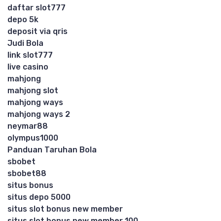
daftar slot777
depo 5k
deposit via qris
Judi Bola
link slot777
live casino
mahjong
mahjong slot
mahjong ways
mahjong ways 2
neymar88
olympus1000
Panduan Taruhan Bola
sbobet
sbobet88
situs bonus
situs depo 5000
situs slot bonus new member
situs slot bonus new member 100