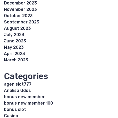
December 2023
November 2023
October 2023
September 2023
August 2023
July 2023
June 2023
May 2023
April 2023
March 2023
Categories
agen slot777
Analisa Odds
bonus new member
bonus new member 100
bonus slot
Casino