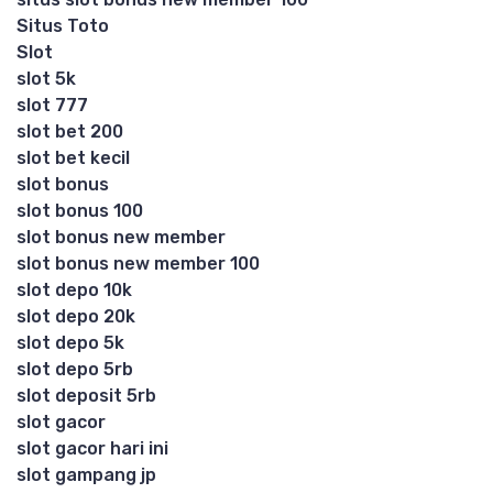
Situs Toto
Slot
slot 5k
slot 777
slot bet 200
slot bet kecil
slot bonus
slot bonus 100
slot bonus new member
slot bonus new member 100
slot depo 10k
slot depo 20k
slot depo 5k
slot depo 5rb
slot deposit 5rb
slot gacor
slot gacor hari ini
slot gampang jp