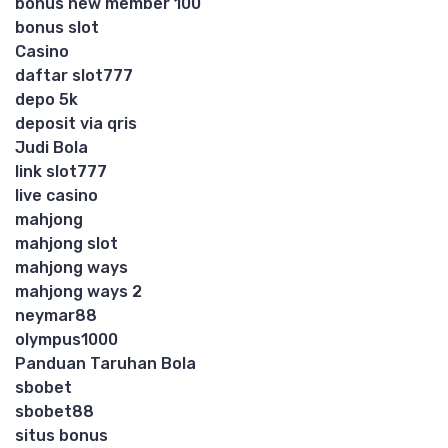
bonus new member 100
bonus slot
Casino
daftar slot777
depo 5k
deposit via qris
Judi Bola
link slot777
live casino
mahjong
mahjong slot
mahjong ways
mahjong ways 2
neymar88
olympus1000
Panduan Taruhan Bola
sbobet
sbobet88
situs bonus