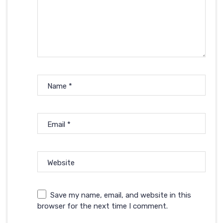
Name
*
Email
*
Website
Save my name, email, and website in this
browser for the next time I comment.