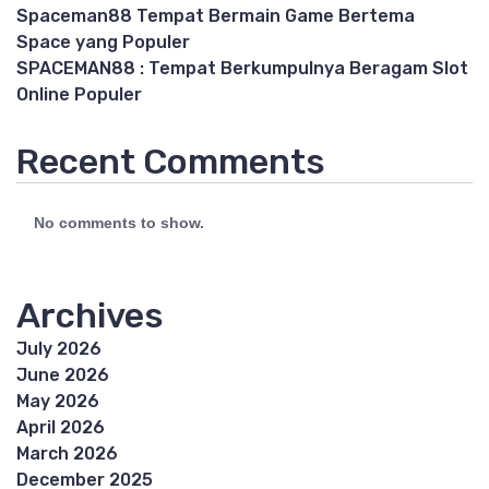
Spaceman88 Tempat Bermain Game Bertema
Space yang Populer
SPACEMAN88 : Tempat Berkumpulnya Beragam Slot
Online Populer
Recent Comments
No comments to show.
Archives
July 2026
June 2026
May 2026
April 2026
March 2026
December 2025