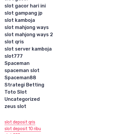
slot gacor hari ini
slot gampang jp
slot kamboja
slot mahjong ways
slot mahjong ways 2
slot qris
slot server kamboja
slot777
Spaceman
spaceman slot
Spaceman88
Strategi Betting
Toto Slot
Uncategorized
zeus slot
slot deposit qris
slot deposit 10 ribu