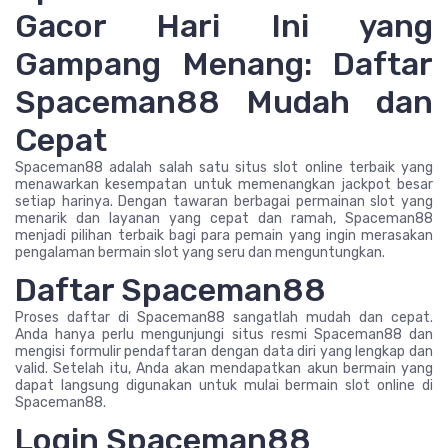
Gacor Hari Ini yang
Gampang Menang: Daftar
Spaceman88 Mudah dan
Cepat
Spaceman88 adalah salah satu situs slot online terbaik yang
menawarkan kesempatan untuk memenangkan jackpot besar
setiap harinya. Dengan tawaran berbagai permainan slot yang
menarik dan layanan yang cepat dan ramah, Spaceman88
menjadi pilihan terbaik bagi para pemain yang ingin merasakan
pengalaman bermain slot yang seru dan menguntungkan.
Daftar Spaceman88
Proses daftar di Spaceman88 sangatlah mudah dan cepat.
Anda hanya perlu mengunjungi situs resmi Spaceman88 dan
mengisi formulir pendaftaran dengan data diri yang lengkap dan
valid. Setelah itu, Anda akan mendapatkan akun bermain yang
dapat langsung digunakan untuk mulai bermain slot online di
Spaceman88.
Login Spaceman88