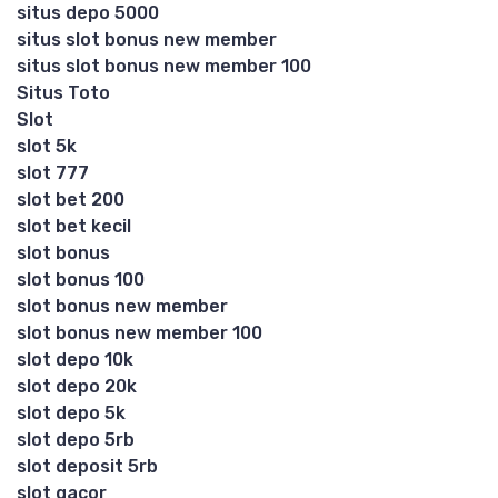
situs depo 5000
situs slot bonus new member
situs slot bonus new member 100
Situs Toto
Slot
slot 5k
slot 777
slot bet 200
slot bet kecil
slot bonus
slot bonus 100
slot bonus new member
slot bonus new member 100
slot depo 10k
slot depo 20k
slot depo 5k
slot depo 5rb
slot deposit 5rb
slot gacor