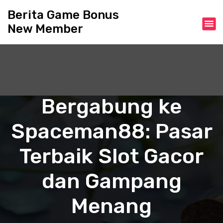
S
Berita Game Bonus
k
New Member
i
p
t
o
c
o
n
Bergabung ke
t
e
Spaceman88: Pasar
n
t
Terbaik Slot Gacor
dan Gampang
Menang