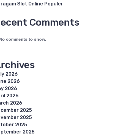
ragam Slot Online Populer
ecent Comments
No comments to show.
rchives
ly 2026
ne 2026
y 2026
ril 2026
rch 2026
ecember 2025
ovember 2025
tober 2025
eptember 2025