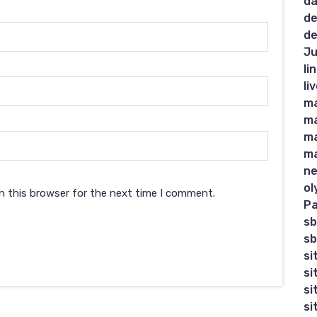
da
de
de
Ju
li
li
m
ma
ma
ma
n
ol
n this browser for the next time I comment.
Pa
sb
s
si
si
si
si