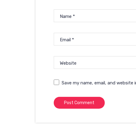
Name
*
Email
*
Website
Save my name, email, and website i