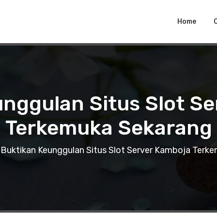
Home
nggulan Situs Slot S
Terkemuka Sekarang
Buktikan Keunggulan Situs Slot Server Kamboja Terk