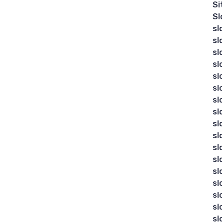
Si
Sl
sl
sl
sl
sl
sl
sl
sl
sl
sl
sl
sl
sl
sl
sl
sl
sl
sl