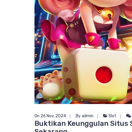
On 26 Nov, 2024
By admin
Slot
Buktikan Keunggulan Situs 
Sekarang