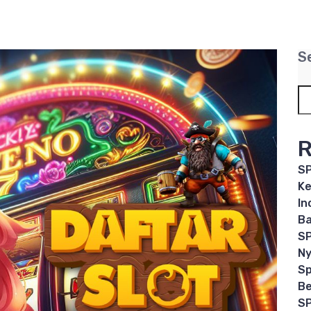
S
R
SP
Ke
In
Ba
SP
Ny
S
Be
SP