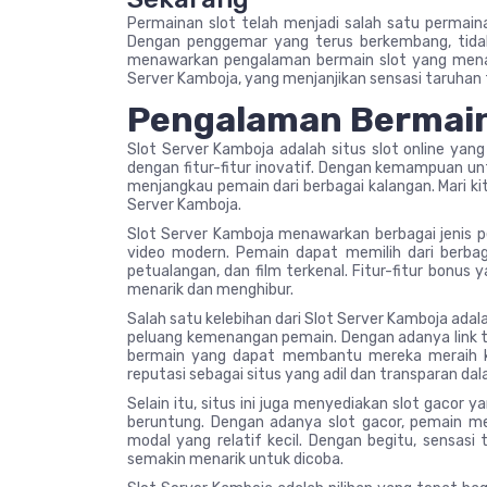
Permainan slot telah menjadi salah satu permainan
Dengan penggemar yang terus berkembang, tidak
menawarkan pengalaman bermain slot yang menari
Server Kamboja, yang menjanjikan sensasi taruhan t
Pengalaman Bermain 
Slot Server Kamboja adalah situs slot online y
dengan fitur-fitur inovatif. Dengan kemampuan unt
menjangkau pemain dari berbagai kalangan. Mari ki
Server Kamboja.
Slot Server Kamboja menawarkan berbagai jenis per
video modern. Pemain dapat memilih dari berba
petualangan, dan film terkenal. Fitur-fitur bon
menarik dan menghibur.
Salah satu kelebihan dari Slot Server Kamboja ada
peluang kemenangan pemain. Dengan adanya link t
bermain yang dapat membantu mereka meraih ke
reputasi sebagai situs yang adil dan transparan 
Selain itu, situs ini juga menyediakan slot gacor
beruntung. Dengan adanya slot gacor, pemain m
modal yang relatif kecil. Dengan begitu, sensasi
semakin menarik untuk dicoba.