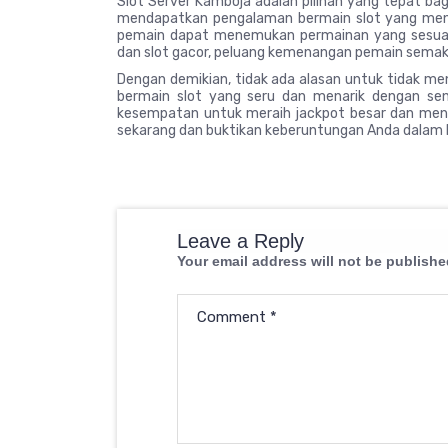
Slot Server Kamboja adalah pilihan yang tepat ba
mendapatkan pengalaman bermain slot yang menar
pemain dapat menemukan permainan yang sesuai 
dan slot gacor, peluang kemenangan pemain semak
Dengan demikian, tidak ada alasan untuk tidak m
bermain slot yang seru dan menarik dengan sens
kesempatan untuk meraih jackpot besar dan meni
sekarang dan buktikan keberuntungan Anda dalam be
Leave a Reply
Your email address will not be publishe
Comment
*