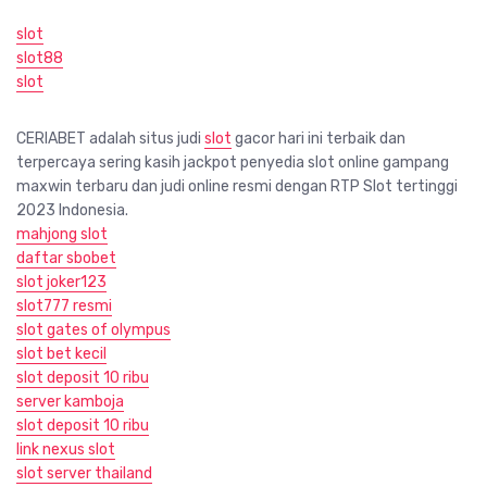
slot
slot88
slot
CERIABET adalah situs judi
slot
gacor hari ini terbaik dan
terpercaya sering kasih jackpot penyedia slot online gampang
maxwin terbaru dan judi online resmi dengan RTP Slot tertinggi
2023 Indonesia.
mahjong slot
daftar sbobet
slot joker123
slot777 resmi
slot gates of olympus
slot bet kecil
slot deposit 10 ribu
server kamboja
slot deposit 10 ribu
link nexus slot
slot server thailand