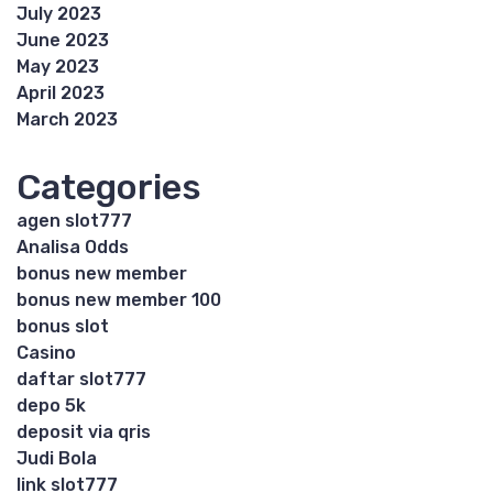
July 2023
June 2023
May 2023
April 2023
March 2023
Categories
agen slot777
Analisa Odds
bonus new member
bonus new member 100
bonus slot
Casino
daftar slot777
depo 5k
deposit via qris
Judi Bola
link slot777