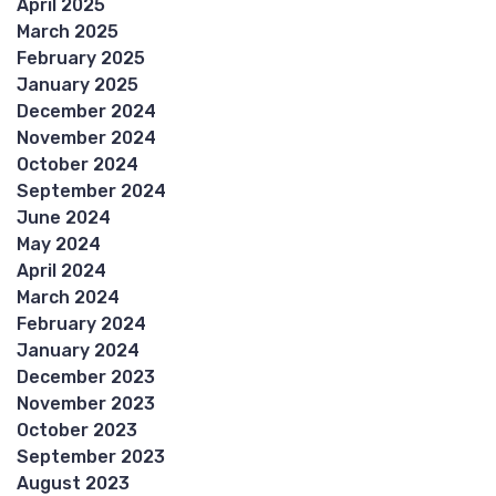
April 2025
March 2025
February 2025
January 2025
December 2024
November 2024
October 2024
September 2024
June 2024
May 2024
April 2024
March 2024
February 2024
January 2024
December 2023
November 2023
October 2023
September 2023
August 2023