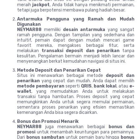
meraih
jackpot
, Anda tidak hanya menikmati permainan,
tetapi juga berpotensi membawa pulang hadiah besar.
Antarmuka Pengguna yang Ramah dan Mudah
Digunakan
NEYMAR88
memiliki
desain antarmuka
yang sangat
ramah pengguna. Dengan tampilan yang sederhana dan
intuitif, pemain dapat dengan mudah mencari game
favorit mereka, mengakses berbagai fitur, serta
melakukan
transaksi deposit dan penarikan
tanpa
kesulitan. Pengalaman bermain menjadi lebih lancar dan
menyenangkan berkat kemudahan navigasi di situs ini.
Metode Deposit dan Penarikan Cepat
Situs ini menawarkan berbagai metode
deposit dan
penarikan
yang cepat dan mudah. Anda dapat memilih
metode pembayaran
seperti
QRIS
,
bank lokal
, atau
e-
wallet
, yang memudahkan Anda untuk melakukan
transaksi tanpa hambatan. Proses deposit yang cepat
memungkinkan Anda untuk segera memulai permainan,
sementara proses penarikan yang efisien memastikan
kemenangan Anda bisa segera dicairkan.
Bonus dan Promosi Menarik
NEYMAR88
juga menawarkan berbagai
bonus dan
promosi
untuk menambah keuntungan para pemainnya.
Dari
bonus sambutan
untuk pemain baru hingga
bonus