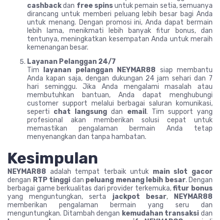
cashback
dan
free spins
untuk pemain setia, semuanya
dirancang untuk memberi peluang lebih besar bagi Anda
untuk menang. Dengan promosi ini, Anda dapat bermain
lebih lama, menikmati lebih banyak fitur bonus, dan
tentunya, meningkatkan kesempatan Anda untuk meraih
kemenangan besar.
Layanan Pelanggan 24/7
Tim
layanan pelanggan
NEYMAR88
siap membantu
Anda kapan saja, dengan dukungan 24 jam sehari dan 7
hari seminggu. Jika Anda mengalami masalah atau
membutuhkan bantuan, Anda dapat menghubungi
customer support melalui berbagai saluran komunikasi,
seperti
chat langsung
dan
email
. Tim support yang
profesional akan memberikan solusi cepat untuk
memastikan pengalaman bermain Anda tetap
menyenangkan dan tanpa hambatan.
Kesimpulan
NEYMAR88
adalah tempat terbaik untuk
main slot gacor
dengan
RTP tinggi
dan
peluang menang lebih besar
. Dengan
berbagai game berkualitas dari provider terkemuka,
fitur bonus
yang menguntungkan, serta
jackpot besar
,
NEYMAR88
memberikan pengalaman bermain yang seru dan
menguntungkan. Ditambah dengan
kemudahan transaksi
dan