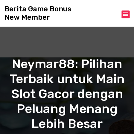
S
Berita Game Bonus
k
New Member
i
p
t
o
c
o
n
Neymar88: Pilihan
t
e
Terbaik untuk Main
n
t
Slot Gacor dengan
Peluang Menang
Lebih Besar