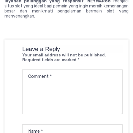
layanan pelanggan yang responsif
,
NEYMAR88
menjadi
situs slot yang ideal bagi pemain yang ingin meraih kemenangan
besar dan menikmati pengalaman bermain slot yang
menyenangkan.
Leave a Reply
Your email address will not be published.
Required fields are marked
*
Comment
*
Name
*