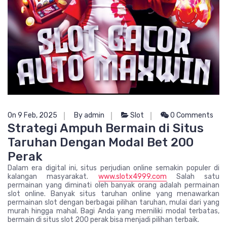
On 9 Feb, 2025
By admin
Slot
0 Comments
Strategi Ampuh Bermain di Situs
Taruhan Dengan Modal Bet 200
Perak
Dalam era digital ini, situs perjudian online semakin populer di
kalangan masyarakat.
www.slotx4999.com
Salah satu
permainan yang diminati oleh banyak orang adalah permainan
slot online. Banyak situs taruhan online yang menawarkan
permainan slot dengan berbagai pilihan taruhan, mulai dari yang
murah hingga mahal. Bagi Anda yang memiliki modal terbatas,
bermain di situs slot 200 perak bisa menjadi pilihan terbaik.