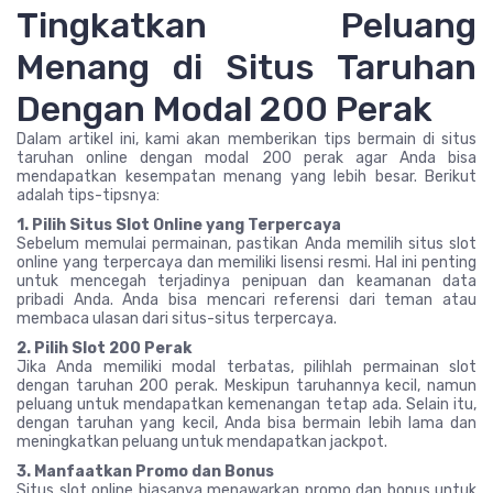
Tingkatkan Peluang
Menang di Situs Taruhan
Dengan Modal 200 Perak
Dalam artikel ini, kami akan memberikan tips bermain di situs
taruhan online dengan modal 200 perak agar Anda bisa
mendapatkan kesempatan menang yang lebih besar. Berikut
adalah tips-tipsnya:
1. Pilih Situs Slot Online yang Terpercaya
Sebelum memulai permainan, pastikan Anda memilih situs slot
online yang terpercaya dan memiliki lisensi resmi. Hal ini penting
untuk mencegah terjadinya penipuan dan keamanan data
pribadi Anda. Anda bisa mencari referensi dari teman atau
membaca ulasan dari situs-situs terpercaya.
2. Pilih Slot 200 Perak
Jika Anda memiliki modal terbatas, pilihlah permainan slot
dengan taruhan 200 perak. Meskipun taruhannya kecil, namun
peluang untuk mendapatkan kemenangan tetap ada. Selain itu,
dengan taruhan yang kecil, Anda bisa bermain lebih lama dan
meningkatkan peluang untuk mendapatkan jackpot.
3. Manfaatkan Promo dan Bonus
Situs slot online biasanya menawarkan promo dan bonus untuk