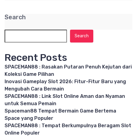
Search
Search
Recent Posts
SPACEMAN88 : Rasakan Putaran Penuh Kejutan dari
Koleksi Game Pilihan
Inovasi Gameplay Slot 2026: Fitur-Fitur Baru yang
Mengubah Cara Bermain
SPACEMAN88 : Link Slot Online Aman dan Nyaman
untuk Semua Pemain
Spaceman88 Tempat Bermain Game Bertema
Space yang Populer
SPACEMAN88 : Tempat Berkumpulnya Beragam Slot
Online Populer