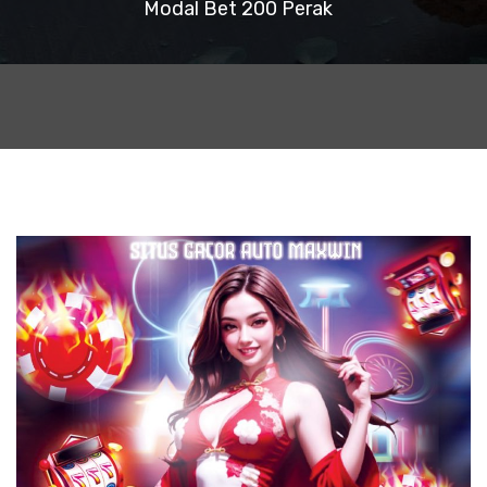
Modal Bet 200 Perak