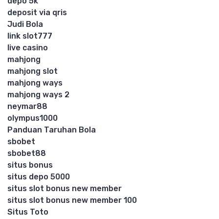
depo 5k
deposit via qris
Judi Bola
link slot777
live casino
mahjong
mahjong slot
mahjong ways
mahjong ways 2
neymar88
olympus1000
Panduan Taruhan Bola
sbobet
sbobet88
situs bonus
situs depo 5000
situs slot bonus new member
situs slot bonus new member 100
Situs Toto