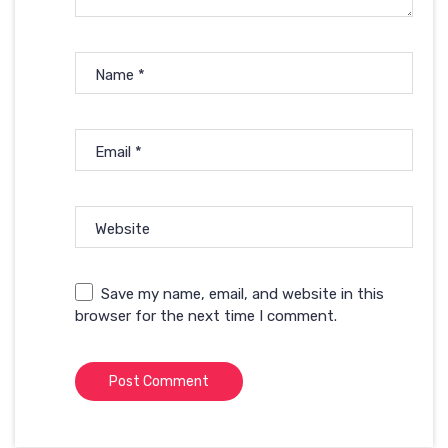
Name
*
Email
*
Website
Save my name, email, and website in this
browser for the next time I comment.