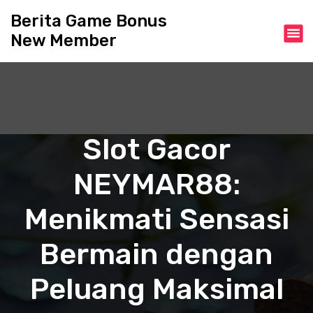
S
Berita Game Bonus
k
New Member
i
p
t
o
c
o
n
Slot Gacor
t
e
NEYMAR88:
n
t
Menikmati Sensasi
Bermain dengan
Peluang Maksimal