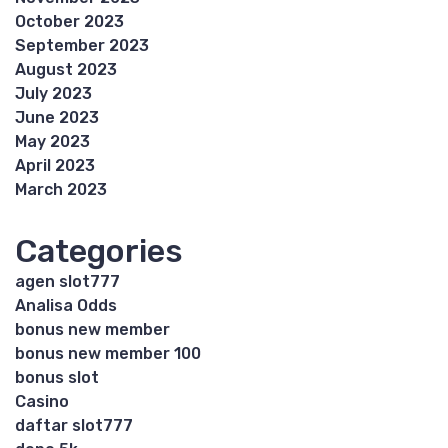
October 2023
September 2023
August 2023
July 2023
June 2023
May 2023
April 2023
March 2023
Categories
agen slot777
Analisa Odds
bonus new member
bonus new member 100
bonus slot
Casino
daftar slot777