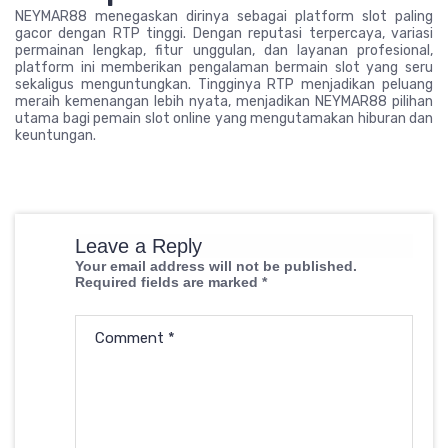
NEYMAR88 menegaskan dirinya sebagai platform slot paling
gacor dengan RTP tinggi. Dengan reputasi terpercaya, variasi
permainan lengkap, fitur unggulan, dan layanan profesional,
platform ini memberikan pengalaman bermain slot yang seru
sekaligus menguntungkan. Tingginya RTP menjadikan peluang
meraih kemenangan lebih nyata, menjadikan NEYMAR88 pilihan
utama bagi pemain slot online yang mengutamakan hiburan dan
keuntungan.
Leave a Reply
Your email address will not be published.
Required fields are marked
*
Comment
*