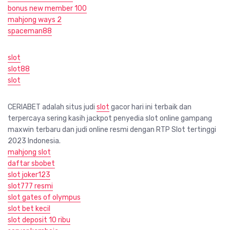
bonus new member 100
mahjong ways 2
spaceman88
slot
slot88
slot
CERIABET adalah situs judi
slot
gacor hari ini terbaik dan
terpercaya sering kasih jackpot penyedia slot online gampang
maxwin terbaru dan judi online resmi dengan RTP Slot tertinggi
2023 Indonesia.
mahjong slot
daftar sbobet
slot joker123
slot777 resmi
slot gates of olympus
slot bet kecil
slot deposit 10 ribu