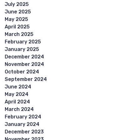
July 2025
June 2025
May 2025
April 2025
March 2025
February 2025
January 2025
December 2024
November 2024
October 2024
September 2024
June 2024
May 2024
April 2024
March 2024
February 2024
January 2024
December 2023
November 2023