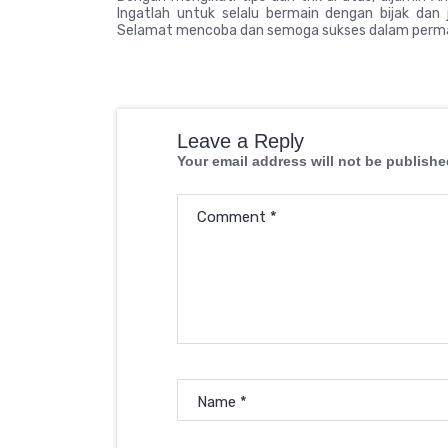
Ingatlah untuk selalu bermain dengan bijak dan
Selamat mencoba dan semoga sukses dalam permai
Leave a Reply
Your email address will not be publishe
Comment
*
Name
*