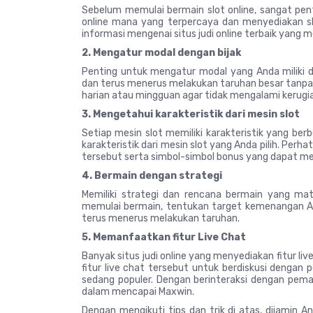
Sebelum memulai bermain slot online, sangat pent
online mana yang terpercaya dan menyediakan s
informasi mengenai situs judi online terbaik yang me
2. Mengatur modal dengan bijak
Penting untuk mengatur modal yang Anda miliki de
dan terus menerus melakukan taruhan besar tanpa
harian atau mingguan agar tidak mengalami kerugia
3. Mengetahui karakteristik dari mesin slot
Setiap mesin slot memiliki karakteristik yang ber
karakteristik dari mesin slot yang Anda pilih. Pe
tersebut serta simbol-simbol bonus yang dapat 
4. Bermain dengan strategi
Memiliki strategi dan rencana bermain yang ma
memulai bermain, tentukan target kemenangan And
terus menerus melakukan taruhan.
5. Memanfaatkan fitur Live Chat
Banyak situs judi online yang menyediakan fitur 
fitur live chat tersebut untuk berdiskusi dengan
sedang populer. Dengan berinteraksi dengan pema
dalam mencapai Maxwin.
Dengan mengikuti tips dan trik di atas, dijamin 