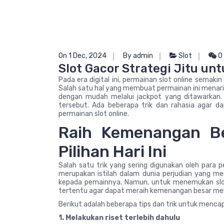
On 1 Dec, 2024
By admin
Slot
0
Slot Gacor Strategi Jitu u
Pada era digital ini, permainan slot online semaki
Salah satu hal yang membuat permainan ini mena
dengan mudah melalui jackpot yang ditawarkan
tersebut. Ada beberapa trik dan rahasia aga
permainan slot online.
Raih Kemenangan Be
Pilihan Hari Ini
Salah satu trik yang sering digunakan oleh para p
merupakan istilah dalam dunia perjudian yang m
kepada pemainnya. Namun, untuk menemukan slot
tertentu agar dapat meraih kemenangan besar melalu
Berikut adalah beberapa tips dan trik untuk menca
1. Melakukan riset terlebih dahulu