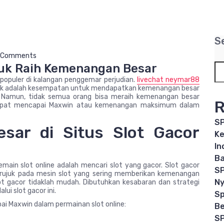
S
 Comments
ntuk Raih Kemenangan Besar
n populer di kalangan penggemar perjudian.
livechat neymar88
rik adalah kesempatan untuk mendapatkan kemenangan besar
. Namun, tidak semua orang bisa meraih kemenangan besar
R
r dapat mencapai Maxwin atau kemenangan maksimum dalam
SP
sar di Situs Slot Gacor
Ke
In
Ba
emain slot online adalah mencari slot yang gacor. Slot gacor
SP
erujuk pada mesin slot yang sering memberikan kemenangan
Ny
 gacor tidaklah mudah. Dibutuhkan kesabaran dan strategi
i slot gacor ini.
S
pai Maxwin dalam permainan slot online:
Be
SP