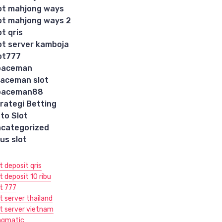
ot mahjong ways
ot mahjong ways 2
ot qris
ot server kamboja
ot777
paceman
aceman slot
paceman88
rategi Betting
to Slot
categorized
us slot
t deposit qris
t deposit 10 ribu
ot 777
t server thailand
ot server vietnam
agmatic