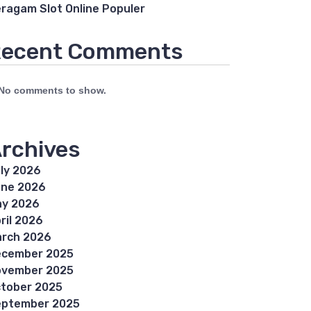
ragam Slot Online Populer
ecent Comments
No comments to show.
rchives
ly 2026
ne 2026
y 2026
ril 2026
rch 2026
ecember 2025
ovember 2025
tober 2025
eptember 2025