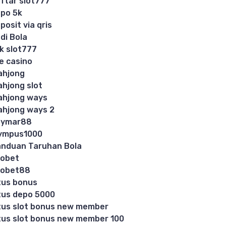
ftar slot777
po 5k
posit via qris
di Bola
nk slot777
ve casino
ahjong
hjong slot
hjong ways
hjong ways 2
eymar88
ympus1000
nduan Taruhan Bola
obet
bobet88
tus bonus
tus depo 5000
tus slot bonus new member
tus slot bonus new member 100