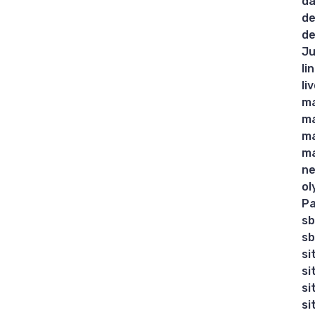
da
de
de
Ju
li
li
m
ma
ma
ma
n
ol
Pa
sb
s
si
si
si
si