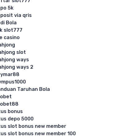
ftar slot777
po 5k
posit via qris
di Bola
nk slot777
ve casino
ahjong
hjong slot
hjong ways
hjong ways 2
eymar88
ympus1000
nduan Taruhan Bola
obet
bobet88
tus bonus
tus depo 5000
tus slot bonus new member
tus slot bonus new member 100