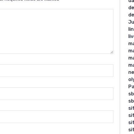
da
de
de
Ju
li
li
m
ma
ma
ma
n
ol
Pa
sb
s
si
si
si
si