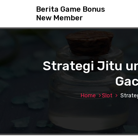
S
Berita Game Bonus
k
New Member
i
p
t
o
c
o
n
Strategi Jitu 
t
e
Gac
n
t
Home
Slot
Strate