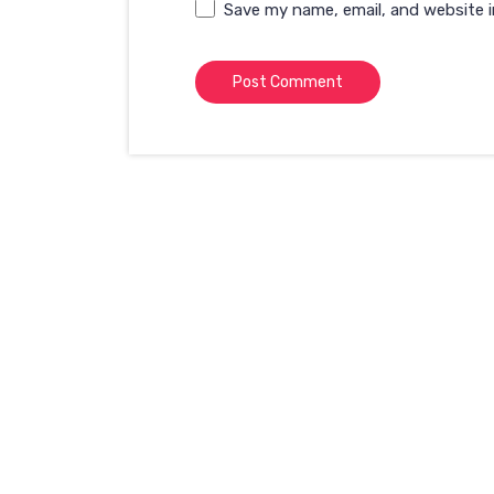
Save my name, email, and website i