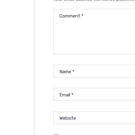
Comment
*
Name
*
Email
*
Website