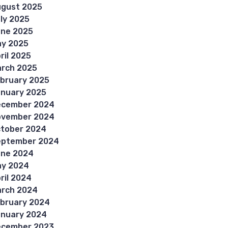
gust 2025
ly 2025
ne 2025
y 2025
ril 2025
rch 2025
bruary 2025
nuary 2025
ecember 2024
ovember 2024
tober 2024
eptember 2024
ne 2024
y 2024
ril 2024
rch 2024
bruary 2024
nuary 2024
ecember 2023