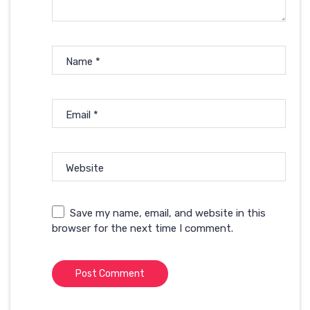
Name
*
Email
*
Website
Save my name, email, and website in this
browser for the next time I comment.