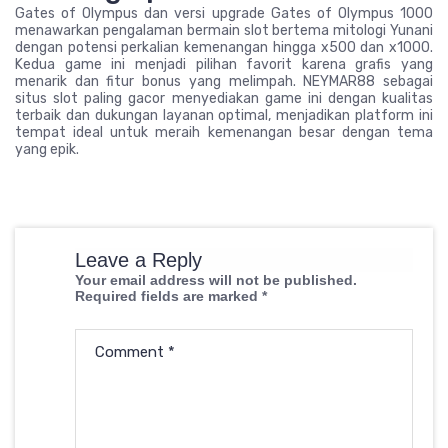
Gates of Olympus dan versi upgrade Gates of Olympus 1000
menawarkan pengalaman bermain slot bertema mitologi Yunani
dengan potensi perkalian kemenangan hingga x500 dan x1000.
Kedua game ini menjadi pilihan favorit karena grafis yang
menarik dan fitur bonus yang melimpah. NEYMAR88 sebagai
situs slot paling gacor menyediakan game ini dengan kualitas
terbaik dan dukungan layanan optimal, menjadikan platform ini
tempat ideal untuk meraih kemenangan besar dengan tema
yang epik.
Leave a Reply
Your email address will not be published.
Required fields are marked
*
Comment
*