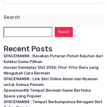
Search
Search
Recent Posts
SPACEMAN88 : Rasakan Putaran Penuh Kejutan dari
Koleksi Game Pilihan
Inovasi Gameplay Slot 2026: Fitur-Fitur Baru yang
Mengubah Cara Bermain
SPACEMAN88 : Link Slot Online Aman dan Nyaman
untuk Semua Pemain
Spaceman88 Tempat Bermain Game Bertema
Space yang Populer
SPACEMAN88 : Tempat Berkumpulnya Beragam Slot