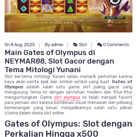
On 8 Aug, 2025
By admin
Slot
0 Comments
Main Gates of Olympus di
NEYMAR88, Slot Gacor dengan
Tema Mitologi Yunani
Slot bertema mitologi Yunani selalu menarik perhatian karena
kaya akan cerita epik dan simbol-simbol yang kuat.
Gates of
Olympus
adalah salah satu game slot paling gacor yang
mengusung tema ini dengan sentuhan modern dan fitur-fitur
menguntungkan. Game
slot olympus
ini telah menjadi favorit
para pemain slot karena kombinasi visual menawan dan peluang
kemenangan yang besar, menjadikannya salah satu pilihan
utama dalam dunia slot online.
Gates of Olympus: Slot dengan
Perkalian Hingga x500