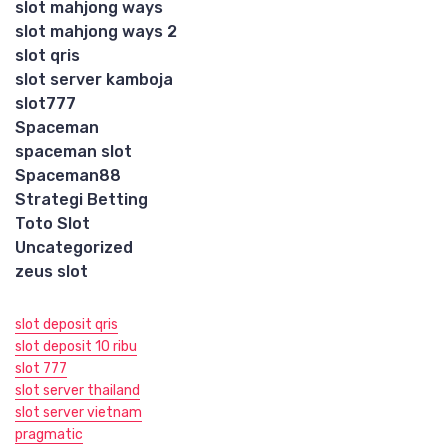
slot mahjong ways
slot mahjong ways 2
slot qris
slot server kamboja
slot777
Spaceman
spaceman slot
Spaceman88
Strategi Betting
Toto Slot
Uncategorized
zeus slot
slot deposit qris
slot deposit 10 ribu
slot 777
slot server thailand
slot server vietnam
pragmatic