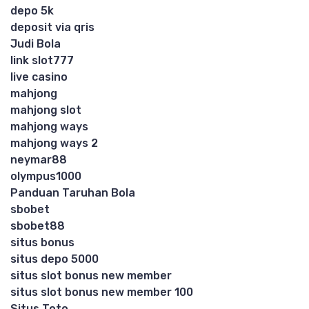
depo 5k
deposit via qris
Judi Bola
link slot777
live casino
mahjong
mahjong slot
mahjong ways
mahjong ways 2
neymar88
olympus1000
Panduan Taruhan Bola
sbobet
sbobet88
situs bonus
situs depo 5000
situs slot bonus new member
situs slot bonus new member 100
Situs Toto