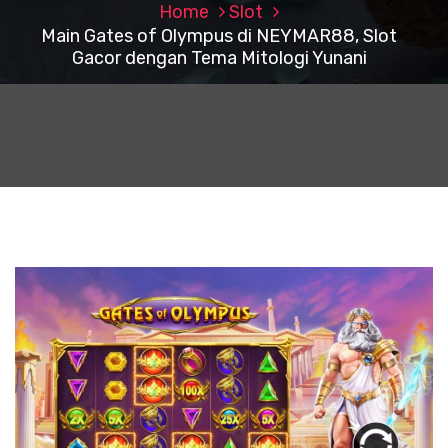
Home
Slot
Main Gates of Olympus di NEYMAR88, Slot
Gacor dengan Tema Mitologi Yunani