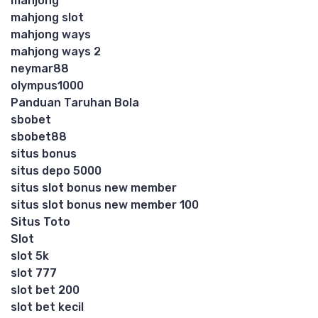
mahjong
mahjong slot
mahjong ways
mahjong ways 2
neymar88
olympus1000
Panduan Taruhan Bola
sbobet
sbobet88
situs bonus
situs depo 5000
situs slot bonus new member
situs slot bonus new member 100
Situs Toto
Slot
slot 5k
slot 777
slot bet 200
slot bet kecil