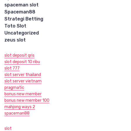
spaceman slot
Spaceman88
Strategi Betting
Toto Slot
Uncategorized
zeus slot
slot deposit qris
slot deposit 10 ribu
slot 777
slot server thailand
slot server vietnam
pragmatic
bonus new member
bonus new member 100
mahjong ways 2
spaceman88
slot