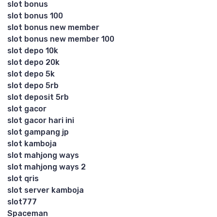
slot bonus
slot bonus 100
slot bonus new member
slot bonus new member 100
slot depo 10k
slot depo 20k
slot depo 5k
slot depo 5rb
slot deposit 5rb
slot gacor
slot gacor hari ini
slot gampang jp
slot kamboja
slot mahjong ways
slot mahjong ways 2
slot qris
slot server kamboja
slot777
Spaceman