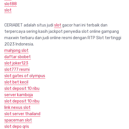
slot88
slot
CERIABET adalah situs judi
slot
gacor hari ini terbaik dan
terpercaya sering kasih jackpot penyedia slot online gampang
maxwin terbaru dan judi online resmi dengan RTP Slot tertinggi
2023 Indonesia.
mahjong slot
daftar sbobet
slot joker123
slot777 resmi
slot gates of olympus
slot bet kecil
slot deposit 10 ribu
server kamboja
slot deposit 10 ribu
link nexus slot
slot server thailand
spaceman slot
slot depo qris