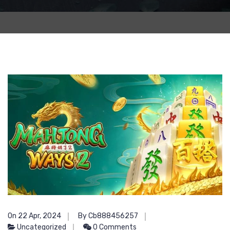
On 22 Apr, 2024
By Cb888456257
Uncategorized
0 Comments