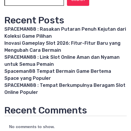
Recent Posts
SPACEMAN88 : Rasakan Putaran Penuh Kejutan dari
Koleksi Game Pilihan
Inovasi Gameplay Slot 2026: Fitur-Fitur Baru yang
Mengubah Cara Bermain
SPACEMAN88 : Link Slot Online Aman dan Nyaman
untuk Semua Pemain
Spaceman88 Tempat Bermain Game Bertema
Space yang Populer
SPACEMAN88 : Tempat Berkumpulnya Beragam Slot
Online Populer
Recent Comments
No comments to show.