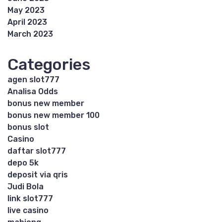
May 2023
April 2023
March 2023
Categories
agen slot777
Analisa Odds
bonus new member
bonus new member 100
bonus slot
Casino
daftar slot777
depo 5k
deposit via qris
Judi Bola
link slot777
live casino