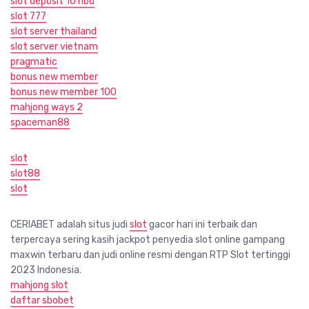
slot deposit 10 ribu
slot 777
slot server thailand
slot server vietnam
pragmatic
bonus new member
bonus new member 100
mahjong ways 2
spaceman88
slot
slot88
slot
CERIABET adalah situs judi
slot
gacor hari ini terbaik dan
terpercaya sering kasih jackpot penyedia slot online gampang
maxwin terbaru dan judi online resmi dengan RTP Slot tertinggi
2023 Indonesia.
mahjong slot
daftar sbobet