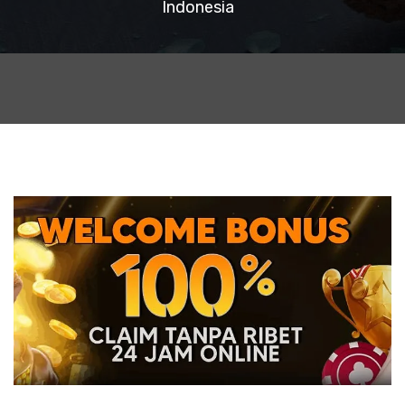
Indonesia