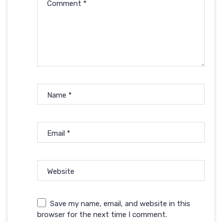
Comment
*
Name
*
Email
*
Website
Save my name, email, and website in this
browser for the next time I comment.