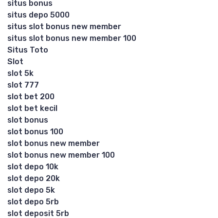
situs bonus
situs depo 5000
situs slot bonus new member
situs slot bonus new member 100
Situs Toto
Slot
slot 5k
slot 777
slot bet 200
slot bet kecil
slot bonus
slot bonus 100
slot bonus new member
slot bonus new member 100
slot depo 10k
slot depo 20k
slot depo 5k
slot depo 5rb
slot deposit 5rb