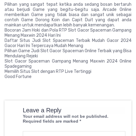
Pilihan yang sangat tepat ketika anda sedang bosan bertaruh
atau berjudi Game yang begitu-begitu saja. Arcade Online
memberikan Game yang tidak biasa dan sangat unik sebagai
contoh Game Dorong Koin dan Capit Duit yang dapat anda
mainkan untuk mendapatkan lebih banyak kemenangan.
Bocoran Jam Hoki dan Pola RTP Slot Gacor Spaceman Gampang
Menang Maxwin 2024 Hari Ini
Daftar Situs Judi Slot Spaceman Terbaik Mudah Gacor 2024
Gacor Hari Ini Terpercaya Mudah Menang
Pilihan Game Judi Slot Gacor Spaceman Online Terbaik yang Bisa
Mendulang Rejeki
Slot Gacor Spaceman Gampang Menang Maxwin 2024 Online
Spadegaming
Memilih Situs Slot dengan RTP Live Tertinggi
Good Fortune
Leave a Reply
Your email address will not be published.
Required fields are marked
*