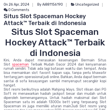
On 26 Apr, 2024
By Ai881156190
Uncategorized
0 Comments
Situs Slot Spaceman Hockey
Attack™ Terbaik di Indonesia
Situs Slot Spaceman
Hockey Attack™ Terbaik
di Indonesia
Kini, Anda dapat merasakan kesenangan Bermain Situs
Slot
spaceman
Terbaik Mudah Gacor 2024 dari kenyamanan
rumah sendiri. Tidak ada lagi batasan waktu dan tempat. Anda
bisa memainkan slot favorit kapan saja, tanpa perlu khawatir
tentang jam operasional judi online. Bahkan, Anda dapat bermain
santai di sofa kesayangan sambil menyeruput secangkir kopi
hangat.
Slot resmi berikutnya adalah Mahjong Ways. Slot rilisan dari PG
Soft ini menawarkan hadiah jackpot besar dan mudah untuk
diperoleh kemenangannya. Untuk hadiah maksimal dari Slot
Spaceman satu ini adalah 13000x bett yang terpasang. Slot
Spaceman ini juga memiliki aturan mainJudi Slot resmi yang