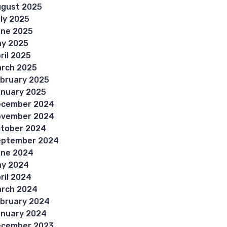
gust 2025
ly 2025
ne 2025
y 2025
ril 2025
rch 2025
bruary 2025
nuary 2025
ecember 2024
ovember 2024
tober 2024
eptember 2024
ne 2024
y 2024
ril 2024
rch 2024
bruary 2024
nuary 2024
ecember 2023