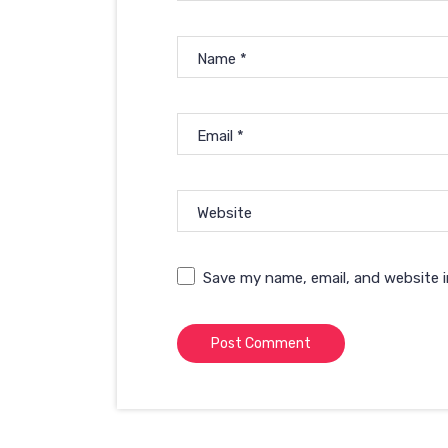
Name
*
Email
*
Website
Save my name, email, and website i