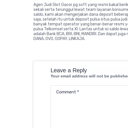
Agen Judi Slot Gacor pg soft yang resmi bakal beri
sekali serta terunggul lewat team layanan konsume
saldo, kami akan mengerjakan dana deposit bebera
saja, setelah itu untuk deposit pulsa situs pulsa ju
banyak tempat operator yang benar-benar resmi y
pulsa Telkomsel serta Xl. Lantas untuk isi saldo le
adalah Bank BCA, BRI, BNI, MANDIRI. Dan dapat juga
DANA, OVO, GOPAY, LINKAJA.
Leave a Reply
Your email address will not be publishe
Comment
*