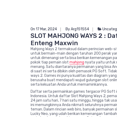
On 17 Mar, 2024
By Arg151554
Uncateg
SLOT MAHJONG WAYS 2 : Daft
Enteng Maxwin
Mahjong Ways 2 termaksud dalam perincian web-site
untuk bermain-main dengan taruhan 200 perak yang
untuk dimenangi serta bisa berikan kemenangan pad
pokok tiap pemain slot
mahjong
nyata yaitu untuk
menang. Satu diantaranya permainan yang bisa An
di saat ini serta dibikin oleh pemasok PG Soft. Ti
ways 2. Games ini punya kualitas dan diagram yan
berusaha buat mendapati wujud gulungan slot onli
serta kekuatan Anda untuk memaminkannya.
Daftar serta permainkan games tergacor PG Soft in
Indonesia. Untuk daftar Slot Mahjong Ways 2, pemai
24 jam satu hari, 7 hari satu minggu, hingga tak 
ini memungkinnya Anda nikmati seluruhnya permain
teman. Dalam rincian web biro, banyak permainan s
Lucky Neo, yang udah berikan kemenangan tambaha