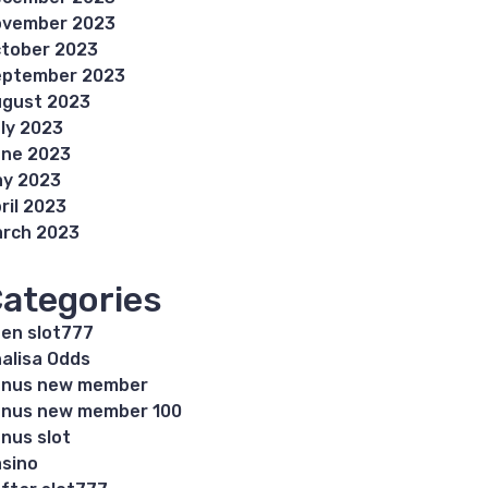
ovember 2023
tober 2023
eptember 2023
gust 2023
ly 2023
ne 2023
y 2023
ril 2023
rch 2023
ategories
en slot777
alisa Odds
onus new member
nus new member 100
nus slot
sino