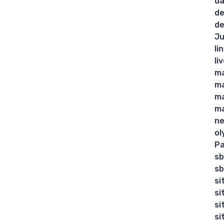
da
de
de
Ju
li
li
m
ma
ma
ma
n
ol
Pa
sb
s
si
si
si
si