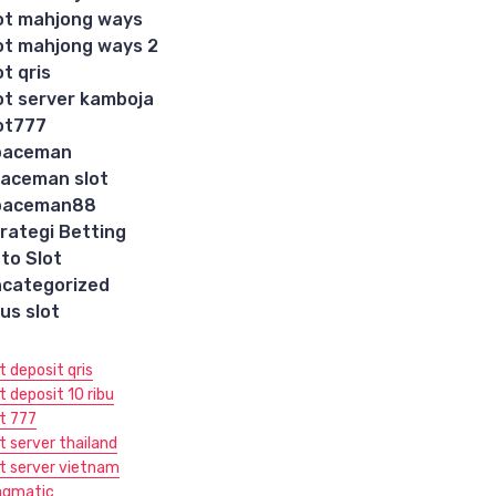
ot mahjong ways
ot mahjong ways 2
ot qris
ot server kamboja
ot777
paceman
aceman slot
paceman88
rategi Betting
to Slot
categorized
us slot
t deposit qris
t deposit 10 ribu
ot 777
t server thailand
ot server vietnam
agmatic