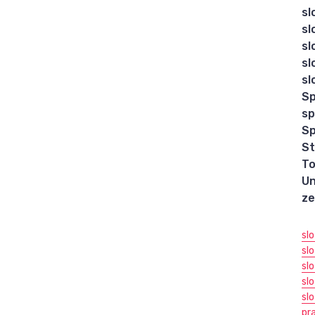
sl
sl
sl
sl
sl
S
sp
S
St
To
Un
ze
slo
slo
sl
slo
sl
pr