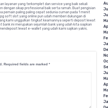
Au
kan layanan yang terkomplet dan service yang baik sekali
n dengan sikap professional baik serta ramah. Buat pengisian
Ju
pa pemain paling paling cepat sedunia cuman pada 1 menit
Ju
di pg soft slot yang online pun udah memberi dukungan di
ang kami unggulkan tingkat keamannya seperti deposit lewat
Ma
wat bank ini merupakan sejumlah bank yang udah kita siapkan
Ap
 mendeposit lewat e-wallet yang udah kami sajikan yakni,
Ma
Fe
Ja
D
N
Oc
d.
Required fields are marked
*
S
Ju
Ma
Ap
Ma
Fe
Ja
D