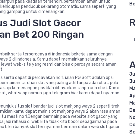
biarpun pada keadaan tersendiri, bertambah aman untuk
Be
da kehidupan penduduk sekarang otomatis, sama seperti yang
t yang gampang untuk dimenangkan.
R
us Judi Slot Gacor
an Bet 200 Ringan
 terbaik serta terperccaya di indonesia bekerja sama dengan
 ways 2 di indonesia. Kamu dapat memainkan seluruhnya
A
i lewat web-site yang resmi dan bisa dipercaya secara aman
ot
Ju
s serta dapat di percayakan no 1, ialah PG Soft adalah opsi
Ju
ermainan taruhan slot yang paling adil tanpa ada robot, pula
pa saja kemenangan pastilah dibayarkan tanpa ada ribet. Kami
Ma
echat, whatsapp namun juga telegram biar kamu dapat nyaman
Ap
Ma
nunjuk situs slot bandar judi slot mahjong ways 2 seperti trek
D
n demikian kamu dapat main slot mahjong ways 2 akan rasa aman
itu mesti no 1.Dengan bermain pada website slot gacor yang
N
a jadi rahasia di web kita tidak kita bocor sebagaimana pada
Oc
mau bikin banyak slotter nyaman bermain dalam web slot gacor
S