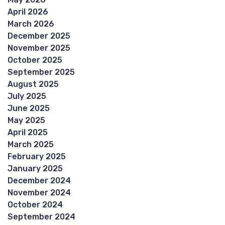
April 2026
March 2026
December 2025
November 2025
October 2025
September 2025
August 2025
July 2025
June 2025
May 2025
April 2025
March 2025
February 2025
January 2025
December 2024
November 2024
October 2024
September 2024