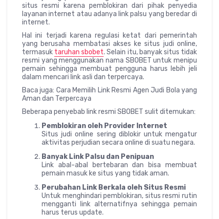
situs resmi karena pemblokiran dari pihak penyedia
layanan internet atau adanya link palsu yang beredar di
internet.
Hal ini terjadi karena regulasi ketat dari pemerintah
yang berusaha membatasi akses ke situs judi online,
termasuk
taruhan sbobet
. Selain itu, banyak situs tidak
resmi yang menggunakan nama SBOBET untuk menipu
pemain sehingga membuat pengguna harus lebih jeli
dalam mencari link asli dan terpercaya.
Baca juga: Cara Memilih Link Resmi Agen Judi Bola yang
Aman dan Terpercaya
Beberapa penyebab link resmi SBOBET sulit ditemukan:
Pemblokiran oleh Provider Internet
Situs judi online sering diblokir untuk mengatur
aktivitas perjudian secara online di suatu negara.
Banyak Link Palsu dan Penipuan
Link abal-abal bertebaran dan bisa membuat
pemain masuk ke situs yang tidak aman.
Perubahan Link Berkala oleh Situs Resmi
Untuk menghindari pemblokiran, situs resmi rutin
mengganti link alternatifnya sehingga pemain
harus terus update.