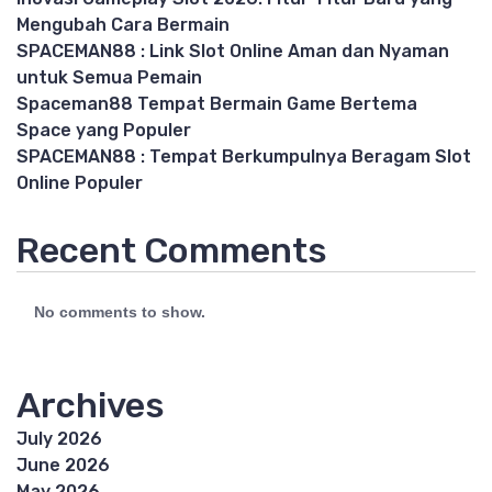
Mengubah Cara Bermain
SPACEMAN88 : Link Slot Online Aman dan Nyaman
untuk Semua Pemain
Spaceman88 Tempat Bermain Game Bertema
Space yang Populer
SPACEMAN88 : Tempat Berkumpulnya Beragam Slot
Online Populer
Recent Comments
No comments to show.
Archives
July 2026
June 2026
May 2026