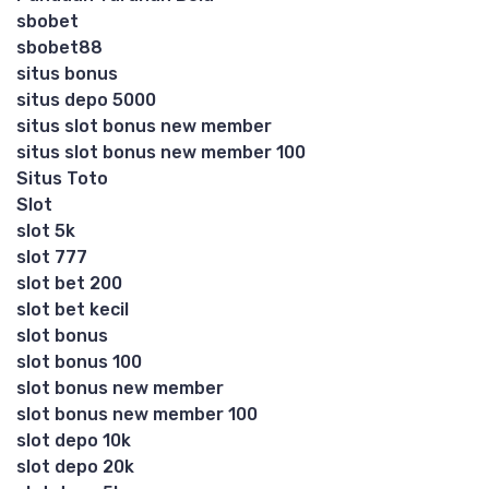
sbobet
sbobet88
situs bonus
situs depo 5000
situs slot bonus new member
situs slot bonus new member 100
Situs Toto
Slot
slot 5k
slot 777
slot bet 200
slot bet kecil
slot bonus
slot bonus 100
slot bonus new member
slot bonus new member 100
slot depo 10k
slot depo 20k