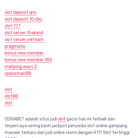
slot deposit qris
slot deposit 10 ribu
slot 777
slot server thailand
slot server vietnam
pragmatic
bonus new member
bonus new member 100
mahjong ways 2
spaceman88
slot
slot88
slot
CERIABET adalah situs judi
slot
gacor hari ini terbaik dan
terpercaya sering kasih jackpot penyedia slot online gampang
maxwin terbaru dan judi online resmi dengan RTP Slot tertinggi