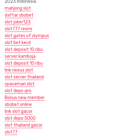
2023 Indonesia.
mahjong slot
daftar sbobet
slot joker123
slot777 resmi
slot gates of olympus
slot bet kecil
slot deposit 10 ribu
server kamboja
slot deposit 10 ribu
link nexus slot
slot server thailand
spaceman slot
slot depo qris
Bonus new member
sbobet online
link slot gacor
slot depo 5000
slot thailand gacor
slot77