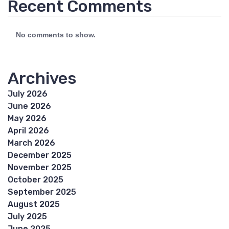
Recent Comments
No comments to show.
Archives
July 2026
June 2026
May 2026
April 2026
March 2026
December 2025
November 2025
October 2025
September 2025
August 2025
July 2025
June 2025