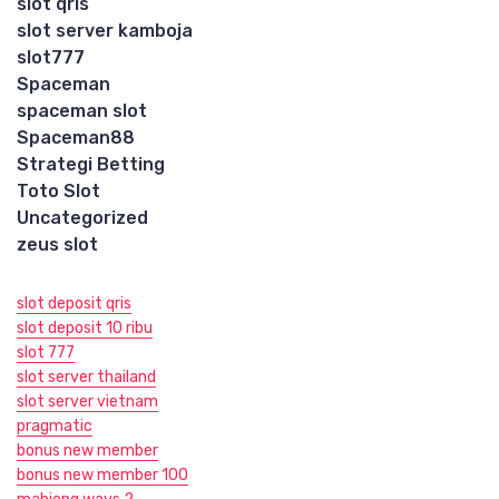
slot qris
slot server kamboja
slot777
Spaceman
spaceman slot
Spaceman88
Strategi Betting
Toto Slot
Uncategorized
zeus slot
slot deposit qris
slot deposit 10 ribu
slot 777
slot server thailand
slot server vietnam
pragmatic
bonus new member
bonus new member 100