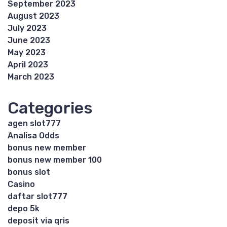
September 2023
August 2023
July 2023
June 2023
May 2023
April 2023
March 2023
Categories
agen slot777
Analisa Odds
bonus new member
bonus new member 100
bonus slot
Casino
daftar slot777
depo 5k
deposit via qris