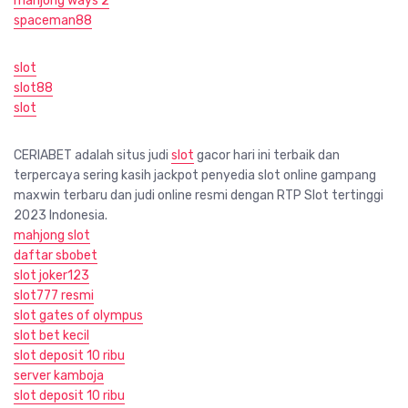
mahjong ways 2
spaceman88
slot
slot88
slot
CERIABET adalah situs judi
slot
gacor hari ini terbaik dan
terpercaya sering kasih jackpot penyedia slot online gampang
maxwin terbaru dan judi online resmi dengan RTP Slot tertinggi
2023 Indonesia.
mahjong slot
daftar sbobet
slot joker123
slot777 resmi
slot gates of olympus
slot bet kecil
slot deposit 10 ribu
server kamboja
slot deposit 10 ribu