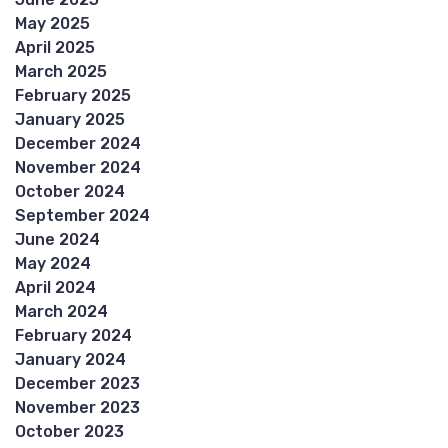
May 2025
April 2025
March 2025
February 2025
January 2025
December 2024
November 2024
October 2024
September 2024
June 2024
May 2024
April 2024
March 2024
February 2024
January 2024
December 2023
November 2023
October 2023