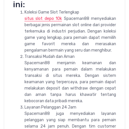
ini:
Koleksi Game Slot Terlengkap
situs slot depo 10k
Spaceman88 menyediakan
berbagai jenis permainan slot online dari provider
terkemuka di industri perjudian. Dengan koleksi
game yang lengkap, para pemain dapat memilih
game favorit mereka dan merasakan
pengalaman bermain yang seru dan menghibur.
Transaksi Mudah dan Aman
Spaceman88 menjamin keamanan dan
kenyamanan para pemain dalam melakukan
transaksi di situs mereka. Dengan sistem
keamanan yang terpercaya, para pemain dapat
melakukan deposit dan withdraw dengan cepat
dan aman tanpa harus khawatir tentang
kebocoran data pribadi mereka.
Layanan Pelanggan 24 Jam
Spaceman88 juga menyediakan layanan
pelanggan yang siap membantu para pemain
selama 24 jam penuh. Dengan tim customer