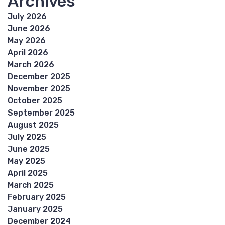
Archives
July 2026
June 2026
May 2026
April 2026
March 2026
December 2025
November 2025
October 2025
September 2025
August 2025
July 2025
June 2025
May 2025
April 2025
March 2025
February 2025
January 2025
December 2024