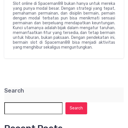
Slot online di Spaceman88 bukan hanya untuk mereka
yang punya modal besar. Dengan strategi yang tepat,
pemahaman permainan, dan disiplin bermain, pemain
dengan modal terbatas pun bisa menikmati sensasi
permainan dan berpeluang mendapatkan keuntungan.
Kunci utamanya adalah bijak dalam mengatur taruhan,
memanfaatkan fitur yang tersedia, dan tetap bermain
untuk hiburan, bukan paksaan. Dengan pendekatan ini,
bermain slot di Spaceman88 bisa menjadi aktivitas
yang menghibur sekaligus menguntungkan.
Search
Search