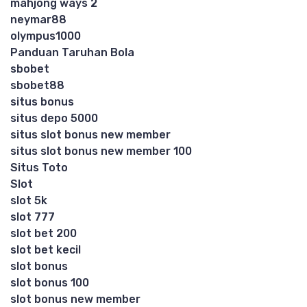
mahjong ways 2
neymar88
olympus1000
Panduan Taruhan Bola
sbobet
sbobet88
situs bonus
situs depo 5000
situs slot bonus new member
situs slot bonus new member 100
Situs Toto
Slot
slot 5k
slot 777
slot bet 200
slot bet kecil
slot bonus
slot bonus 100
slot bonus new member