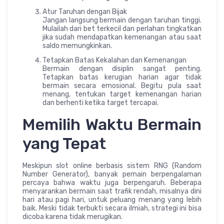
Atur Taruhan dengan Bijak
Jangan langsung bermain dengan taruhan tinggi.
Mulailah dari bet terkecil dan perlahan tingkatkan
jika sudah mendapatkan kemenangan atau saat
saldo memungkinkan.
Tetapkan Batas Kekalahan dan Kemenangan
Bermain dengan disiplin sangat penting.
Tetapkan batas kerugian harian agar tidak
bermain secara emosional. Begitu pula saat
menang, tentukan target kemenangan harian
dan berhenti ketika target tercapai.
Memilih Waktu Bermain
yang Tepat
Meskipun slot online berbasis sistem RNG (Random
Number Generator), banyak pemain berpengalaman
percaya bahwa waktu juga berpengaruh. Beberapa
menyarankan bermain saat trafik rendah, misalnya dini
hari atau pagi hari, untuk peluang menang yang lebih
baik. Meski tidak terbukti secara ilmiah, strategi ini bisa
dicoba karena tidak merugikan.