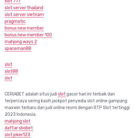
slot 777
slot server thailand
slot server vietnam
pragmatic
bonus new member
bonus new member 100
mahjong ways 2
spaceman88
slot
slot88
slot
CERIABET adalah situs judi
slot
gacor hari ini terbaik dan
terpercaya sering kasih jackpot penyedia slot online gampang
maxwin terbaru dan judi online resmi dengan RTP Slot tertinggi
2023 Indonesia.
mahjong slot
daftar sbobet
slot joker123