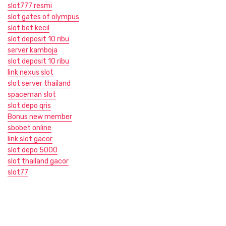
slot777 resmi
slot gates of olympus
slot bet kecil
slot deposit 10 ribu
server kamboja
slot deposit 10 ribu
link nexus slot
slot server thailand
spaceman slot
slot depo qris
Bonus new member
sbobet online
link slot gacor
slot depo 5000
slot thailand gacor
slot77