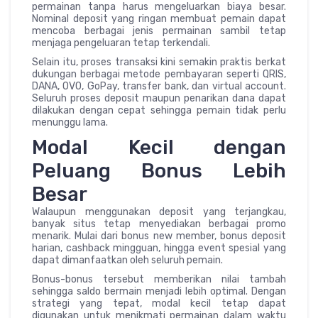
permainan tanpa harus mengeluarkan biaya besar.
Nominal deposit yang ringan membuat pemain dapat
mencoba berbagai jenis permainan sambil tetap
menjaga pengeluaran tetap terkendali.
Selain itu, proses transaksi kini semakin praktis berkat
dukungan berbagai metode pembayaran seperti QRIS,
DANA, OVO, GoPay, transfer bank, dan virtual account.
Seluruh proses deposit maupun penarikan dana dapat
dilakukan dengan cepat sehingga pemain tidak perlu
menunggu lama.
Modal Kecil dengan
Peluang Bonus Lebih
Besar
Walaupun menggunakan deposit yang terjangkau,
banyak situs tetap menyediakan berbagai promo
menarik. Mulai dari bonus new member, bonus deposit
harian, cashback mingguan, hingga event spesial yang
dapat dimanfaatkan oleh seluruh pemain.
Bonus-bonus tersebut memberikan nilai tambah
sehingga saldo bermain menjadi lebih optimal. Dengan
strategi yang tepat, modal kecil tetap dapat
digunakan untuk menikmati permainan dalam waktu