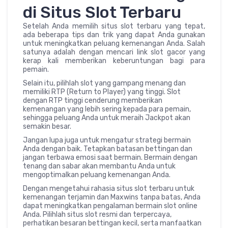
di Situs Slot Terbaru
Setelah Anda memilih situs slot terbaru yang tepat,
ada beberapa tips dan trik yang dapat Anda gunakan
untuk meningkatkan peluang kemenangan Anda. Salah
satunya adalah dengan mencari link slot gacor yang
kerap kali memberikan keberuntungan bagi para
pemain.
Selain itu, pilihlah slot yang gampang menang dan
memiliki RTP (Return to Player) yang tinggi. Slot
dengan RTP tinggi cenderung memberikan
kemenangan yang lebih sering kepada para pemain,
sehingga peluang Anda untuk meraih Jackpot akan
semakin besar.
Jangan lupa juga untuk mengatur strategi bermain
Anda dengan baik. Tetapkan batasan bettingan dan
jangan terbawa emosi saat bermain. Bermain dengan
tenang dan sabar akan membantu Anda untuk
mengoptimalkan peluang kemenangan Anda.
Dengan mengetahui rahasia situs slot terbaru untuk
kemenangan terjamin dan Maxwins tanpa batas, Anda
dapat meningkatkan pengalaman bermain slot online
Anda. Pilihlah situs slot resmi dan terpercaya,
perhatikan besaran bettingan kecil, serta manfaatkan