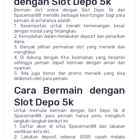
dengan Slot Depo 5k
Bermain slot online dengan Slot Depo 5k dari
Spaceman88 memiliki berbagai keuntungan bagi para
pemain, di antaranya adalah:
1. Kesempatan untuk meraih kemenangan besar
dengan modal yang terjangkau.
2. Kemudahan dalam melakukan deposit dan penarikan
dana.
3. Banyak pilihan permainan slot yang menarik dan
menghibur.
4. Di dukung dengan fitur keamanan yang terjamin
sehingga pemain dapat bermain dengan aman dan
nyaman.
5. Ada juga bonus dan promo menarik yang bisa
dinikmati oleh para pemain.
Cara Bermain dengan
Slot Depo 5k
Untuk memulai bermain dengan Slot Depo 5k di
Spaceman88, para pemain hanya perlu mengikuti
langkah-langkah berikut ini:
1. Daftar akun di situs Spaceman88 dan lakukan
verifikasi data diri.
2. Lakukan deposit sebesar 5000 rupiah melalui