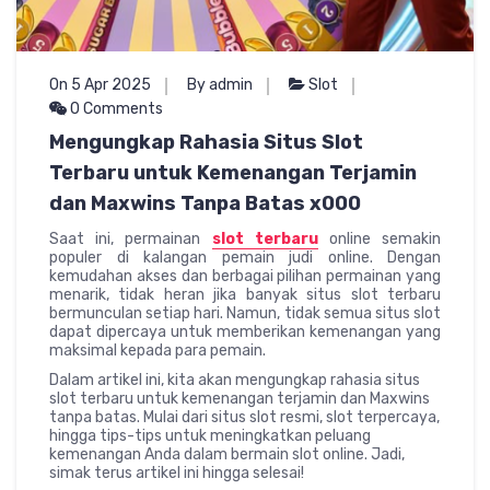
On 5 Apr 2025
By admin
Slot
0 Comments
Mengungkap Rahasia Situs Slot
Terbaru untuk Kemenangan Terjamin
dan Maxwins Tanpa Batas x000
Saat ini, permainan
slot terbaru
online semakin
populer di kalangan pemain judi online. Dengan
kemudahan akses dan berbagai pilihan permainan yang
menarik, tidak heran jika banyak situs slot terbaru
bermunculan setiap hari. Namun, tidak semua situs slot
dapat dipercaya untuk memberikan kemenangan yang
maksimal kepada para pemain.
Dalam artikel ini, kita akan mengungkap rahasia situs
slot terbaru untuk kemenangan terjamin dan Maxwins
tanpa batas. Mulai dari situs slot resmi, slot terpercaya,
hingga tips-tips untuk meningkatkan peluang
kemenangan Anda dalam bermain slot online. Jadi,
simak terus artikel ini hingga selesai!