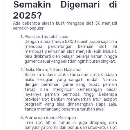
Semakin Digemari di
2025?
Ada beberapa alasan kuat mengapa slot 5K menjadi
semakin populer:
Aksesibilitas Lebih Luas
Dengan modal hanya 5.000 rupiah, siapa saja bisa
mencoba peruntungan bermain slot. Ini
membuat permainan slot menjadi lebih inklusif,
bisa dinikmati oleh pelajar, pekerja harian, hingga
gamer casual yang sekadar ingin hiburan singkat.
Risiko Minim, Potensi Maksimal
Salah satu daya tarik utama dari slot 5K adalah
risiko kerugian yang sangat rendah. Namun,
dengan pemilihan game yang tepat, pemain
tetap bisa mengincar kemenangan besar
layaknya pemain bermodal tinggi. Beberapa
provider slot bahkan menawarkan fitur jackpot
progresif yang bisa dimenangkan siapa saja,
tanpa memandang besarnya taruhan awal.
Promo dan Bonus Melimpah
Tren slot 5K di tahun ini juga ditopang oleh
banyaknya promo dan bonus dari situs-situs slot