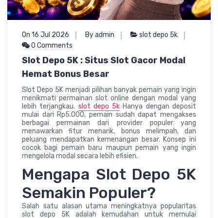
On 16 Jul 2026
By admin
slot depo 5k
0 Comments
Slot Depo 5K : Situs Slot Gacor Modal
Hemat Bonus Besar
Slot Depo 5K menjadi pilihan banyak pemain yang ingin
menikmati permainan slot online dengan modal yang
lebih terjangkau.
slot depo 5k
Hanya dengan deposit
mulai dari Rp5.000, pemain sudah dapat mengakses
berbagai permainan dari provider populer yang
menawarkan fitur menarik, bonus melimpah, dan
peluang mendapatkan kemenangan besar. Konsep ini
cocok bagi pemain baru maupun pemain yang ingin
mengelola modal secara lebih efisien.
Mengapa Slot Depo 5K
Semakin Populer?
Salah satu alasan utama meningkatnya popularitas
slot depo 5K adalah kemudahan untuk memulai