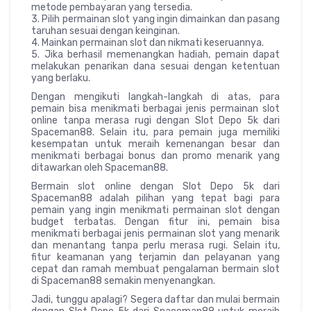
metode pembayaran yang tersedia.
3. Pilih permainan slot yang ingin dimainkan dan pasang
taruhan sesuai dengan keinginan.
4. Mainkan permainan slot dan nikmati keseruannya.
5. Jika berhasil memenangkan hadiah, pemain dapat
melakukan penarikan dana sesuai dengan ketentuan
yang berlaku.
Dengan mengikuti langkah-langkah di atas, para
pemain bisa menikmati berbagai jenis permainan slot
online tanpa merasa rugi dengan Slot Depo 5k dari
Spaceman88. Selain itu, para pemain juga memiliki
kesempatan untuk meraih kemenangan besar dan
menikmati berbagai bonus dan promo menarik yang
ditawarkan oleh Spaceman88.
Bermain slot online dengan Slot Depo 5k dari
Spaceman88 adalah pilihan yang tepat bagi para
pemain yang ingin menikmati permainan slot dengan
budget terbatas. Dengan fitur ini, pemain bisa
menikmati berbagai jenis permainan slot yang menarik
dan menantang tanpa perlu merasa rugi. Selain itu,
fitur keamanan yang terjamin dan pelayanan yang
cepat dan ramah membuat pengalaman bermain slot
di Spaceman88 semakin menyenangkan.
Jadi, tunggu apalagi? Segera daftar dan mulai bermain