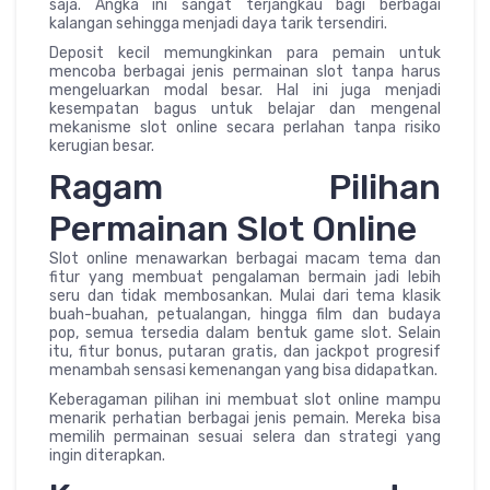
saja. Angka ini sangat terjangkau bagi berbagai
kalangan sehingga menjadi daya tarik tersendiri.
Deposit kecil memungkinkan para pemain untuk
mencoba berbagai jenis permainan slot tanpa harus
mengeluarkan modal besar. Hal ini juga menjadi
kesempatan bagus untuk belajar dan mengenal
mekanisme slot online secara perlahan tanpa risiko
kerugian besar.
Ragam Pilihan
Permainan Slot Online
Slot online menawarkan berbagai macam tema dan
fitur yang membuat pengalaman bermain jadi lebih
seru dan tidak membosankan. Mulai dari tema klasik
buah-buahan, petualangan, hingga film dan budaya
pop, semua tersedia dalam bentuk game slot. Selain
itu, fitur bonus, putaran gratis, dan jackpot progresif
menambah sensasi kemenangan yang bisa didapatkan.
Keberagaman pilihan ini membuat slot online mampu
menarik perhatian berbagai jenis pemain. Mereka bisa
memilih permainan sesuai selera dan strategi yang
ingin diterapkan.