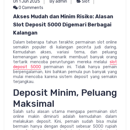
On 1 Jun 2025
By admin
Slot
0 Comments
Akses Mudah dan Minim Risiko: Alasan
Slot Deposit 5000 Digemari Berbagai
Kalangan
Dalam beberapa tahun terakhir, permainan slot online
semakin populer di kalangan pecinta judi daring.
Kemudahan akses, variasi tema, dan peluang
kemenangan yang menarik membuat banyak orang
tertarik mencoba peruntungan mereka melalui
slot
deposit 5000
permainan ini. Tidak hanya pemain
berpengalaman, kini bahkan pemula pun banyak yang
mulai mencoba karena sistem deposit yang semakin
terjangkau.
Deposit Minim, Peluang
Maksimal
Salah satu alasan utama mengapa permainan slot
online makin diminati adalah kemudahan dalam
melakukan deposit. Kini, pemain sudah bisa mulai
bermain hanya dengan deposit sebesar 5000 rupiah