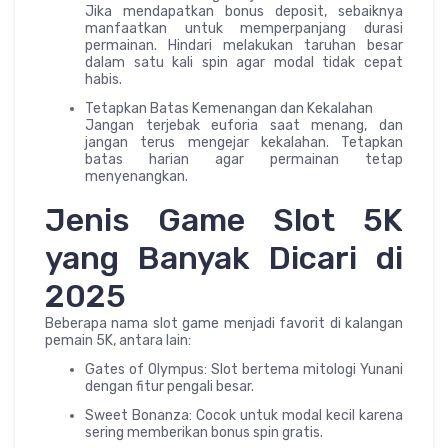
Jika mendapatkan bonus deposit, sebaiknya
manfaatkan untuk memperpanjang durasi
permainan. Hindari melakukan taruhan besar
dalam satu kali spin agar modal tidak cepat
habis.
Tetapkan Batas Kemenangan dan Kekalahan
Jangan terjebak euforia saat menang, dan
jangan terus mengejar kekalahan. Tetapkan
batas harian agar permainan tetap
menyenangkan.
Jenis Game Slot 5K
yang Banyak Dicari di
2025
Beberapa nama slot game menjadi favorit di kalangan
pemain 5K, antara lain:
Gates of Olympus: Slot bertema mitologi Yunani
dengan fitur pengali besar.
Sweet Bonanza: Cocok untuk modal kecil karena
sering memberikan bonus spin gratis.