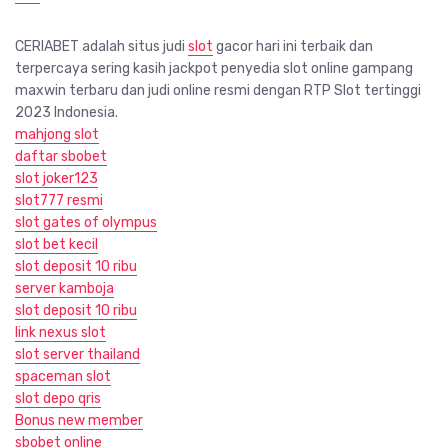
CERIABET adalah situs judi
slot
gacor hari ini terbaik dan
terpercaya sering kasih jackpot penyedia slot online gampang
maxwin terbaru dan judi online resmi dengan RTP Slot tertinggi
2023 Indonesia.
mahjong slot
daftar sbobet
slot joker123
slot777 resmi
slot gates of olympus
slot bet kecil
slot deposit 10 ribu
server kamboja
slot deposit 10 ribu
link nexus slot
slot server thailand
spaceman slot
slot depo qris
Bonus new member
sbobet online