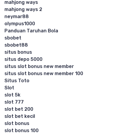
mahjong ways
mahjong ways 2
neymar88
olympus1000
Panduan Taruhan Bola
sbobet
sbobet88
situs bonus
situs depo 5000
situs slot bonus new member
situs slot bonus new member 100
Situs Toto
Slot
slot 5k
slot 777
slot bet 200
slot bet kecil
slot bonus
slot bonus 100