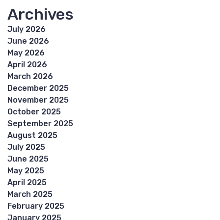
Archives
July 2026
June 2026
May 2026
April 2026
March 2026
December 2025
November 2025
October 2025
September 2025
August 2025
July 2025
June 2025
May 2025
April 2025
March 2025
February 2025
January 2025