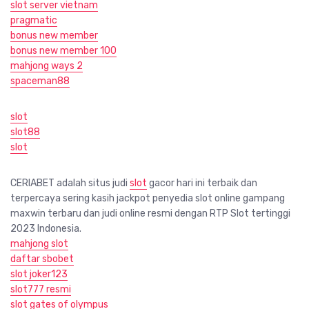
slot server vietnam
pragmatic
bonus new member
bonus new member 100
mahjong ways 2
spaceman88
slot
slot88
slot
CERIABET adalah situs judi
slot
gacor hari ini terbaik dan
terpercaya sering kasih jackpot penyedia slot online gampang
maxwin terbaru dan judi online resmi dengan RTP Slot tertinggi
2023 Indonesia.
mahjong slot
daftar sbobet
slot joker123
slot777 resmi
slot gates of olympus