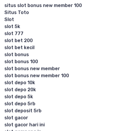
situs slot bonus new member 100
Situs Toto
Slot
slot 5k
slot 777
slot bet 200
slot bet kecil
slot bonus
slot bonus 100
slot bonus new member
slot bonus new member 100
slot depo 10k
slot depo 20k
slot depo 5k
slot depo 5rb
slot deposit 5rb
slot gacor
slot gacor hari ini