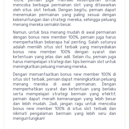
100%, pemain juga memiliki kesempatan untuk
mencoba berbagai permainan slot yang ditawarkan
oleh situs slot terbaik. Dengan begitu, pemain dapat
menemukan permainan yang paling sesuai dengan
keberuntungan dan strategi mereka, sehingga peluang
menang mereka semakin besar.
Namun, untuk bisa menang mudah di awal permainan
dengan bonus new member 100%, pemain juga harus
memperhatikan beberapa hal penting. Salah satunya
adalah memilih situs slot terbaik yang menyediakan
bonus new member 100% dengan syarat dan
ketentuan yang jelas dan adil. Selain itu, pemain juga
harus mempelajari strategi dan tips bermain slot untuk
meningkatkan peluang menang mereka.
Dengan memanfaatkan bonus new member 100% di
situs slot terbaik, pemain dapat meningkatkan peluang
menang mereka di awal permainan. Dengan
memperhatikan syarat dan ketentuan yang berlaku
serta mempelajari strategi bermain yang efektif,
pemain dapat meraih kemenangan yang lebih besar
dan lebih mudah. Jadi, jangan ragu untuk mencoba
bonus new member 100% di situs slot terbaik dan
nikmati pengalaman bermain yang lebih seru dan
menguntungkan!