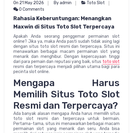
On 21 May 2026
By admin
Toto Slot
0 Comments
Rahasia Keberuntungan: Menangkan
Maxwin di Situs Toto Slot Terpercaya
Apakah Anda seorang penggemar permainan slot
online? Jika ya, maka Anda pasti sudah tidak asing lagi
dengan situs toto slot resmi dan terpercaya. Situs ini
menawarkan berbagai macam permainan slot yang
menarik dan menghibur. Dengan kepercayaan tinggi
dari para pemain dan reputasi yang baik, situs
toto slot
resmi dan terpercaya menjadi pilihan utama bagi para
pecinta slot online.
Mengapa Harus
Memilih Situs Toto Slot
Resmi dan Terpercaya?
Ada banyak alasan mengapa Anda harus memilih situs
toto slot resmi dan terpercaya untuk bermain.
Pertama-tama, situs ini menawarkan berbagai macam
permainan slot yang menarik dan seru. Anda bisa