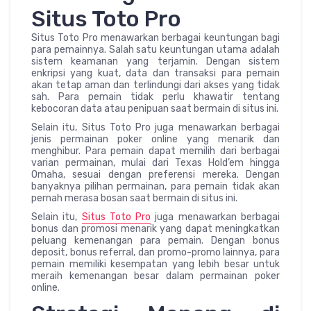
Situs Toto Pro
Situs Toto Pro menawarkan berbagai keuntungan bagi
para pemainnya. Salah satu keuntungan utama adalah
sistem keamanan yang terjamin. Dengan sistem
enkripsi yang kuat, data dan transaksi para pemain
akan tetap aman dan terlindungi dari akses yang tidak
sah. Para pemain tidak perlu khawatir tentang
kebocoran data atau penipuan saat bermain di situs ini.
Selain itu, Situs Toto Pro juga menawarkan berbagai
jenis permainan poker online yang menarik dan
menghibur. Para pemain dapat memilih dari berbagai
varian permainan, mulai dari Texas Hold’em hingga
Omaha, sesuai dengan preferensi mereka. Dengan
banyaknya pilihan permainan, para pemain tidak akan
pernah merasa bosan saat bermain di situs ini.
Selain itu,
Situs Toto Pro
juga menawarkan berbagai
bonus dan promosi menarik yang dapat meningkatkan
peluang kemenangan para pemain. Dengan bonus
deposit, bonus referral, dan promo-promo lainnya, para
pemain memiliki kesempatan yang lebih besar untuk
meraih kemenangan besar dalam permainan poker
online.