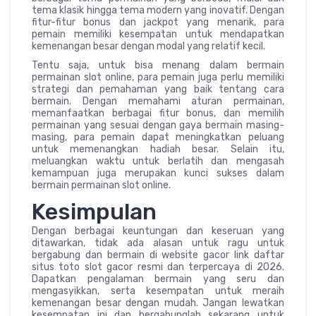
tema klasik hingga tema modern yang inovatif. Dengan
fitur-fitur bonus dan jackpot yang menarik, para
pemain memiliki kesempatan untuk mendapatkan
kemenangan besar dengan modal yang relatif kecil.
Tentu saja, untuk bisa menang dalam bermain
permainan slot online, para pemain juga perlu memiliki
strategi dan pemahaman yang baik tentang cara
bermain. Dengan memahami aturan permainan,
memanfaatkan berbagai fitur bonus, dan memilih
permainan yang sesuai dengan gaya bermain masing-
masing, para pemain dapat meningkatkan peluang
untuk memenangkan hadiah besar. Selain itu,
meluangkan waktu untuk berlatih dan mengasah
kemampuan juga merupakan kunci sukses dalam
bermain permainan slot online.
Kesimpulan
Dengan berbagai keuntungan dan keseruan yang
ditawarkan, tidak ada alasan untuk ragu untuk
bergabung dan bermain di website gacor link daftar
situs toto slot gacor resmi dan terpercaya di 2026.
Dapatkan pengalaman bermain yang seru dan
mengasyikkan, serta kesempatan untuk meraih
kemenangan besar dengan mudah. Jangan lewatkan
kesempatan ini dan bergabunglah sekarang untuk