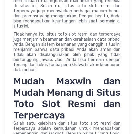
memilih dari ratusan jenis permainan slot yang tersedia
di situs ini. Selain itu, situs toto slot resmi dan
terpercaya juga menawarkan berbagai macam bonus
dan promosi yang menggiurkan. Dengan begitu, Anda
bisa mendapatkan keuntungan lebih saat bermain di
situs ini.
Tidak hanya itu, situs toto slot resmi dan terpercaya
juga menjamin keamanan dan kerahasiaan data pribadi
Anda. Dengan sistem keamanan yang canggih, situs ini
menjamin bahwa data pribadi Anda akan aman dan
tidak akan disalahgunakan oleh pihak yang tidak
bertanggung jawab. Jadi, Anda bisa bermain dengan
tenang dan fokus tanpa perlu khawatir akan kebocoran
data pribadi.
Mudah Maxwin dan
Mudah Menang di Situs
Toto Slot Resmi dan
Terpercaya
Salah satu kelebihan dari situs toto slot resmi dan
terpercaya adalah kemudahan untuk mendapatkan
kemenangan dan jackpot. Dengan payout yang tinggi