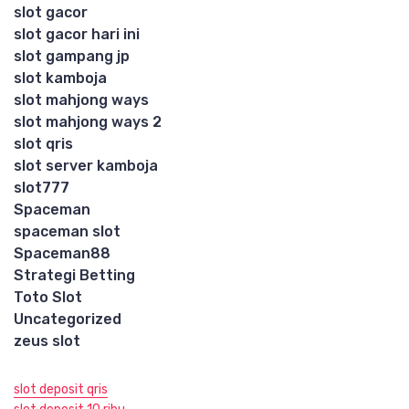
slot gacor
slot gacor hari ini
slot gampang jp
slot kamboja
slot mahjong ways
slot mahjong ways 2
slot qris
slot server kamboja
slot777
Spaceman
spaceman slot
Spaceman88
Strategi Betting
Toto Slot
Uncategorized
zeus slot
slot deposit qris