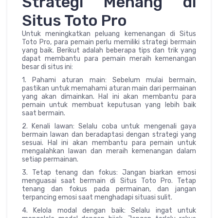
Strategi Menang di
Situs Toto Pro
Untuk meningkatkan peluang kemenangan di Situs
Toto Pro, para pemain perlu memiliki strategi bermain
yang baik. Berikut adalah beberapa tips dan trik yang
dapat membantu para pemain meraih kemenangan
besar di situs ini:
1. Pahami aturan main: Sebelum mulai bermain,
pastikan untuk memahami aturan main dari permainan
yang akan dimainkan. Hal ini akan membantu para
pemain untuk membuat keputusan yang lebih baik
saat bermain.
2. Kenali lawan: Selalu coba untuk mengenali gaya
bermain lawan dan beradaptasi dengan strategi yang
sesuai. Hal ini akan membantu para pemain untuk
mengalahkan lawan dan meraih kemenangan dalam
setiap permainan.
3. Tetap tenang dan fokus: Jangan biarkan emosi
menguasai saat bermain di Situs Toto Pro. Tetap
tenang dan fokus pada permainan, dan jangan
terpancing emosi saat menghadapi situasi sulit.
4. Kelola modal dengan baik: Selalu ingat untuk