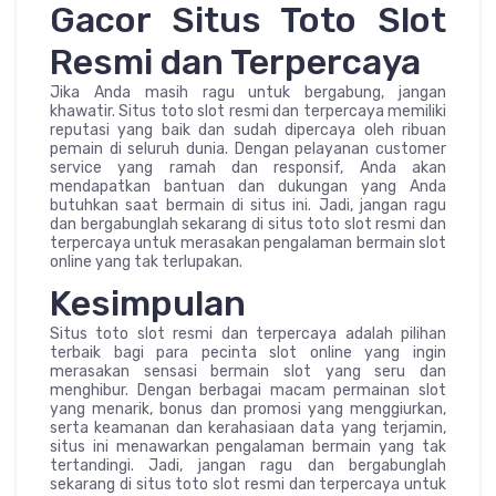
Gacor Situs Toto Slot
Resmi dan Terpercaya
Jika Anda masih ragu untuk bergabung, jangan
khawatir. Situs toto slot resmi dan terpercaya memiliki
reputasi yang baik dan sudah dipercaya oleh ribuan
pemain di seluruh dunia. Dengan pelayanan customer
service yang ramah dan responsif, Anda akan
mendapatkan bantuan dan dukungan yang Anda
butuhkan saat bermain di situs ini. Jadi, jangan ragu
dan bergabunglah sekarang di situs toto slot resmi dan
terpercaya untuk merasakan pengalaman bermain slot
online yang tak terlupakan.
Kesimpulan
Situs toto slot resmi dan terpercaya adalah pilihan
terbaik bagi para pecinta slot online yang ingin
merasakan sensasi bermain slot yang seru dan
menghibur. Dengan berbagai macam permainan slot
yang menarik, bonus dan promosi yang menggiurkan,
serta keamanan dan kerahasiaan data yang terjamin,
situs ini menawarkan pengalaman bermain yang tak
tertandingi. Jadi, jangan ragu dan bergabunglah
sekarang di situs toto slot resmi dan terpercaya untuk