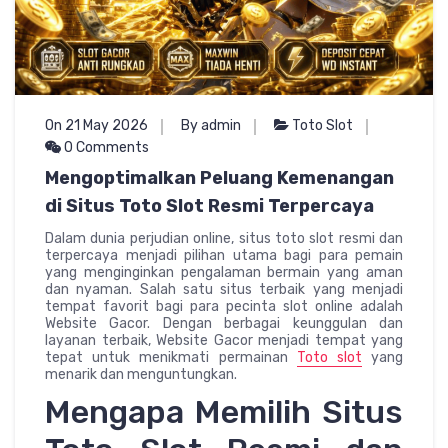
On 21 May 2026
By admin
Toto Slot
0 Comments
Mengoptimalkan Peluang Kemenangan
di Situs Toto Slot Resmi Terpercaya
Dalam dunia perjudian online, situs toto slot resmi dan
terpercaya menjadi pilihan utama bagi para pemain
yang menginginkan pengalaman bermain yang aman
dan nyaman. Salah satu situs terbaik yang menjadi
tempat favorit bagi para pecinta slot online adalah
Website Gacor. Dengan berbagai keunggulan dan
layanan terbaik, Website Gacor menjadi tempat yang
tepat untuk menikmati permainan
Toto slot
yang
menarik dan menguntungkan.
Mengapa Memilih Situs