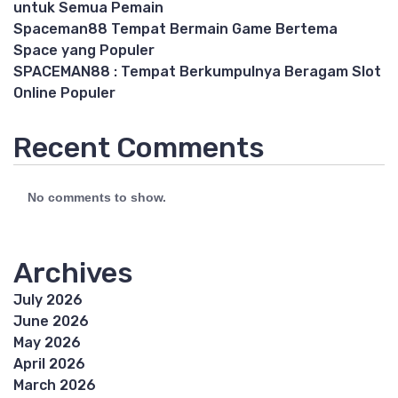
untuk Semua Pemain
Spaceman88 Tempat Bermain Game Bertema
Space yang Populer
SPACEMAN88 : Tempat Berkumpulnya Beragam Slot
Online Populer
Recent Comments
No comments to show.
Archives
July 2026
June 2026
May 2026
April 2026
March 2026