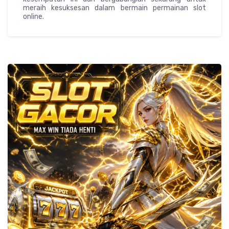
meraih kesuksesan dalam bermain permainan slot
online.