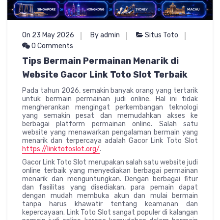
On 23 May 2026
By admin
Situs Toto
0 Comments
Tips Bermain Permainan Menarik di
Website Gacor Link Toto Slot Terbaik
Pada tahun 2026, semakin banyak orang yang tertarik
untuk bermain permainan judi online. Hal ini tidak
mengherankan mengingat perkembangan teknologi
yang semakin pesat dan memudahkan akses ke
berbagai platform permainan online. Salah satu
website yang menawarkan pengalaman bermain yang
menarik dan terpercaya adalah Gacor Link Toto Slot
https://linktotoslot.org/
.
Gacor Link Toto Slot merupakan salah satu website judi
online terbaik yang menyediakan berbagai permainan
menarik dan menguntungkan. Dengan berbagai fitur
dan fasilitas yang disediakan, para pemain dapat
dengan mudah membuka akun dan mulai bermain
tanpa harus khawatir tentang keamanan dan
kepercayaan. Link Toto Slot sangat populer di kalangan