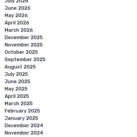
July 2026
June 2026
May 2026
April 2026
March 2026
December 2025
November 2025
October 2025
September 2025
August 2025
July 2025
June 2025
May 2025
April 2025
March 2025
February 2025
January 2025
December 2024
November 2024