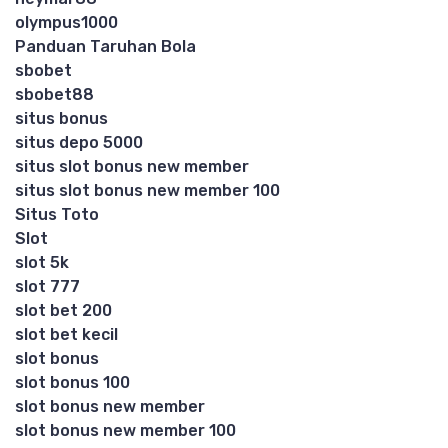
olympus1000
Panduan Taruhan Bola
sbobet
sbobet88
situs bonus
situs depo 5000
situs slot bonus new member
situs slot bonus new member 100
Situs Toto
Slot
slot 5k
slot 777
slot bet 200
slot bet kecil
slot bonus
slot bonus 100
slot bonus new member
slot bonus new member 100