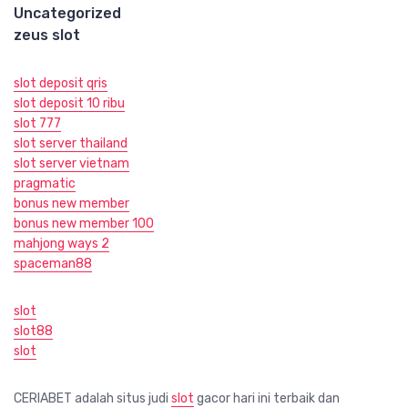
Uncategorized
zeus slot
slot deposit qris
slot deposit 10 ribu
slot 777
slot server thailand
slot server vietnam
pragmatic
bonus new member
bonus new member 100
mahjong ways 2
spaceman88
slot
slot88
slot
CERIABET adalah situs judi
slot
gacor hari ini terbaik dan