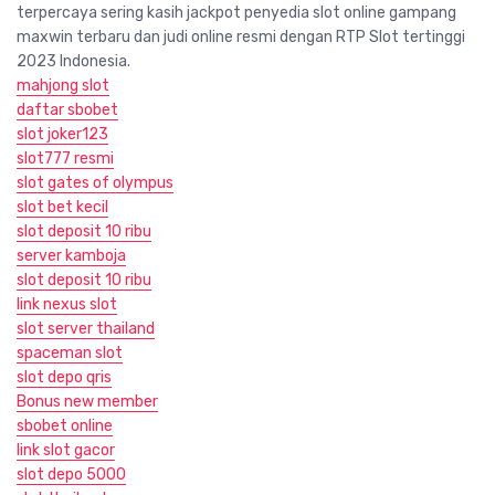
terpercaya sering kasih jackpot penyedia slot online gampang
maxwin terbaru dan judi online resmi dengan RTP Slot tertinggi
2023 Indonesia.
mahjong slot
daftar sbobet
slot joker123
slot777 resmi
slot gates of olympus
slot bet kecil
slot deposit 10 ribu
server kamboja
slot deposit 10 ribu
link nexus slot
slot server thailand
spaceman slot
slot depo qris
Bonus new member
sbobet online
link slot gacor
slot depo 5000