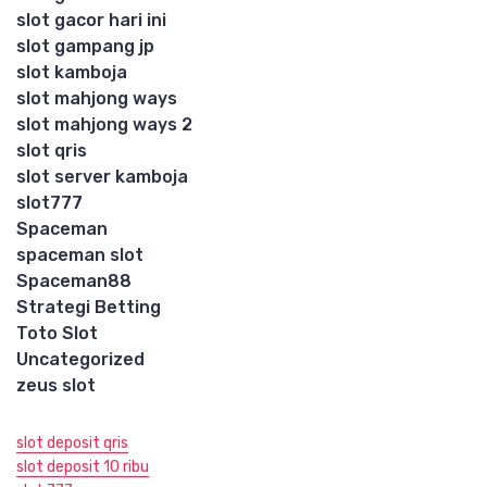
slot gacor hari ini
slot gampang jp
slot kamboja
slot mahjong ways
slot mahjong ways 2
slot qris
slot server kamboja
slot777
Spaceman
spaceman slot
Spaceman88
Strategi Betting
Toto Slot
Uncategorized
zeus slot
slot deposit qris
slot deposit 10 ribu