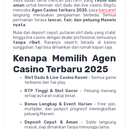
Saya sudah lama mencari platform yang
resmi dan
aman
untuk bermain slot dadu dan live casino. Begitu
mencoba
Agen Casino terbaru 2025
, saya
baccarat
langsung merasakan pengalaman berbeda. Semua
permainan terasa
lancar, fair, dan peluang Maxwin
nyata
.
Mulai dari deposit cepat, putaran slot dadu yang stabil,
hingga live casino dengan dealer profesional, semuanya
tanpa ribet
. Rasanya seperti berada di kasino
sungguhan, tapi bisa dimainkan dari rumah kapan saja.
Kenapa Memilih Agen
Casino Terbaru 2025
Slot Dadu & Live Casino Resmi
– Semua game
terlisensi dan fair play.
RTP Tinggi & Slot Gacor
– Peluang menang
setiap putaran cukup besar.
Bonus Lengkap & Event Harian
– Free spin,
multiplier, dan jackpot progresif meningkatkan
peluang Maxwin.
Deposit Cepat & Aman
– Saldo langsung
masuk, siap dimainkan tanpa menunggu lama.