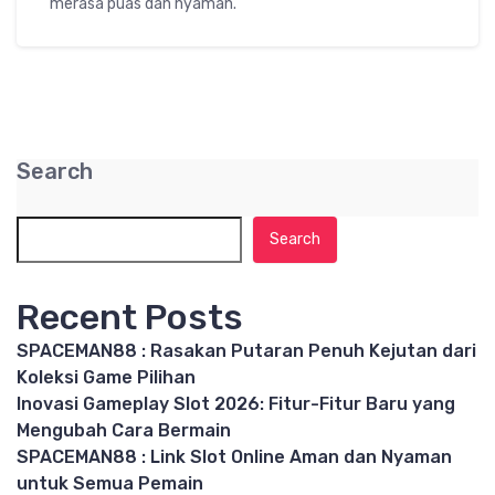
merasa puas dan nyaman.
Search
Search
Recent Posts
SPACEMAN88 : Rasakan Putaran Penuh Kejutan dari
Koleksi Game Pilihan
Inovasi Gameplay Slot 2026: Fitur-Fitur Baru yang
Mengubah Cara Bermain
SPACEMAN88 : Link Slot Online Aman dan Nyaman
untuk Semua Pemain