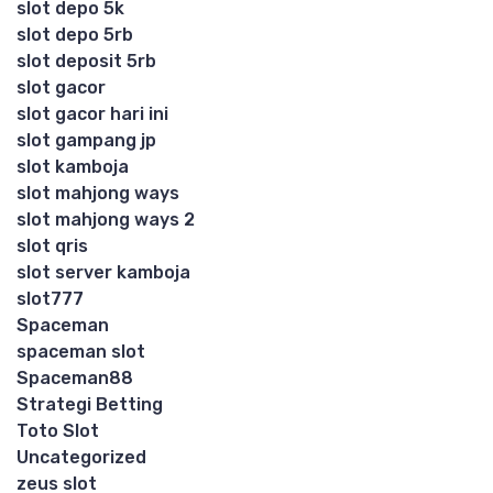
slot depo 5k
slot depo 5rb
slot deposit 5rb
slot gacor
slot gacor hari ini
slot gampang jp
slot kamboja
slot mahjong ways
slot mahjong ways 2
slot qris
slot server kamboja
slot777
Spaceman
spaceman slot
Spaceman88
Strategi Betting
Toto Slot
Uncategorized
zeus slot