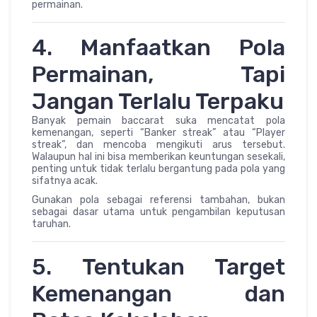
permainan.
4. Manfaatkan Pola
Permainan, Tapi
Jangan Terlalu Terpaku
Banyak pemain baccarat suka mencatat pola
kemenangan, seperti “Banker streak” atau “Player
streak”, dan mencoba mengikuti arus tersebut.
Walaupun hal ini bisa memberikan keuntungan sesekali,
penting untuk tidak terlalu bergantung pada pola yang
sifatnya acak.
Gunakan pola sebagai referensi tambahan, bukan
sebagai dasar utama untuk pengambilan keputusan
taruhan.
5. Tentukan Target
Kemenangan dan