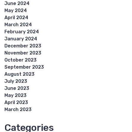
June 2024
May 2024
April 2024
March 2024
February 2024
January 2024
December 2023
November 2023
October 2023
September 2023
August 2023
July 2023
June 2023
May 2023
April 2023
March 2023
Categories