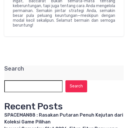
Ingat, baccarat bukan semata-mata tentang
keberuntungan, tapi juga tentang cara Anda mengelola
permainan. Semakin pintar strategi Anda, semakin
besar pula peluang keuntungan—meskipun dengan
modal kecil sekalipun. Selamat bermain dan semoga
beruntung!
Search
Search
Recent Posts
SPACEMAN88 : Rasakan Putaran Penuh Kejutan dari
Koleksi Game Pilihan