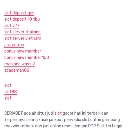
slot deposit qris
slot deposit 10 ribu
slot 777
slot server thailand
slot server vietnam
pragmatic
bonus new member
bonus new member 100
mahjong ways 2
spaceman88
slot
slot88
slot
CERIABET adalah situs judi
slot
gacor hari ini terbaik dan
terpercaya sering kasih jackpot penyedia slot online gampang
maxwin terbaru dan judi online resmi dengan RTP Slot tertinggi