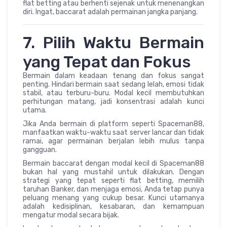
flat betting atau berhenti sejenak untuk menenangkan
diri. Ingat, baccarat adalah permainan jangka panjang.
7. Pilih Waktu Bermain
yang Tepat dan Fokus
Bermain dalam keadaan tenang dan fokus sangat
penting. Hindari bermain saat sedang lelah, emosi tidak
stabil, atau terburu-buru. Modal kecil membutuhkan
perhitungan matang, jadi konsentrasi adalah kunci
utama.
Jika Anda bermain di platform seperti Spaceman88,
manfaatkan waktu-waktu saat server lancar dan tidak
ramai, agar permainan berjalan lebih mulus tanpa
gangguan.
Bermain baccarat dengan modal kecil di Spaceman88
bukan hal yang mustahil untuk dilakukan. Dengan
strategi yang tepat seperti flat betting, memilih
taruhan Banker, dan menjaga emosi, Anda tetap punya
peluang menang yang cukup besar. Kunci utamanya
adalah kedisiplinan, kesabaran, dan kemampuan
mengatur modal secara bijak.