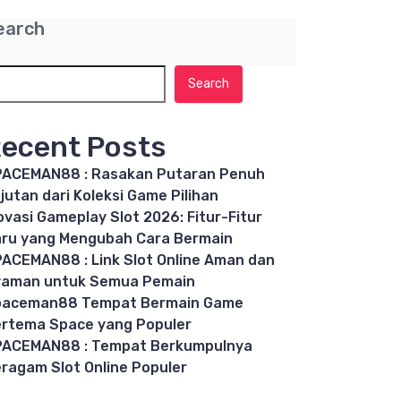
earch
Search
ecent Posts
ACEMAN88 : Rasakan Putaran Penuh
jutan dari Koleksi Game Pilihan
ovasi Gameplay Slot 2026: Fitur-Fitur
ru yang Mengubah Cara Bermain
ACEMAN88 : Link Slot Online Aman dan
aman untuk Semua Pemain
paceman88 Tempat Bermain Game
rtema Space yang Populer
ACEMAN88 : Tempat Berkumpulnya
ragam Slot Online Populer