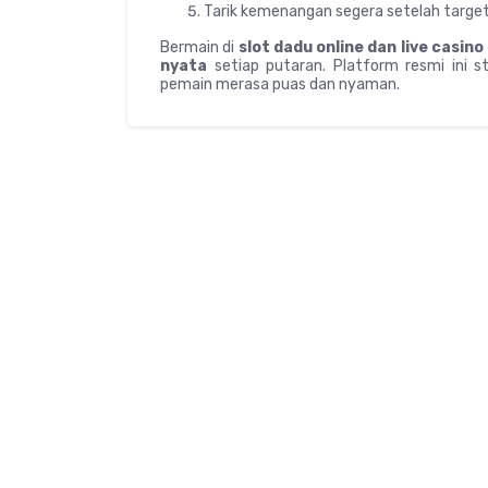
Tarik kemenangan segera setelah target
Bermain di
slot dadu online dan live casino
nyata
setiap putaran. Platform resmi ini s
pemain merasa puas dan nyaman.