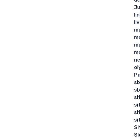
Ju
li
li
m
ma
ma
ma
n
ol
Pa
sb
s
si
si
si
si
Si
Sl