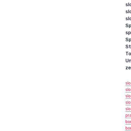
sl
sl
sl
S
sp
S
St
To
Un
ze
slo
slo
sl
slo
sl
pr
bo
bo