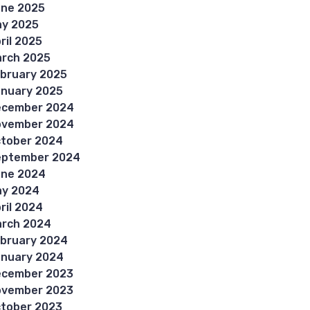
ne 2025
y 2025
ril 2025
rch 2025
bruary 2025
nuary 2025
ecember 2024
ovember 2024
tober 2024
eptember 2024
ne 2024
y 2024
ril 2024
rch 2024
bruary 2024
nuary 2024
ecember 2023
ovember 2023
tober 2023