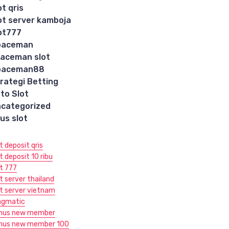
ot qris
ot server kamboja
ot777
paceman
aceman slot
paceman88
rategi Betting
to Slot
categorized
us slot
t deposit qris
t deposit 10 ribu
ot 777
t server thailand
ot server vietnam
agmatic
nus new member
nus new member 100