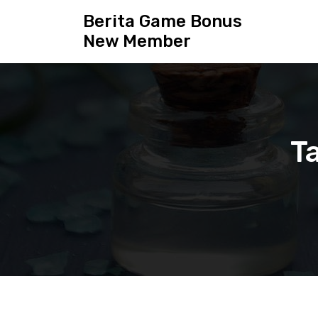
S
Berita Game Bonus
k
New Member
i
p
t
o
c
o
n
T
t
e
n
t