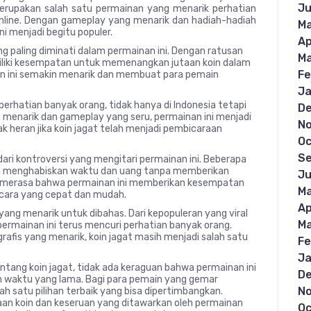
Ju
merupakan salah satu permainan yang menarik perhatian
nline. Dengan gameplay yang menarik dan hadiah-hadiah
Ma
ni menjadi begitu populer.
Ap
ang paling diminati dalam permainan ini. Dengan ratusan
Ma
iliki kesempatan untuk memenangkan jutaan koin dalam
Fe
an ini semakin menarik dan membuat para pemain
Ja
 perhatian banyak orang, tidak hanya di Indonesia tetapi
D
ng menarik dan gameplay yang seru, permainan ini menjadi
N
dak heran jika koin jagat telah menjadi pembicaraan
Oc
S
 dari kontroversi yang mengitari permainan ini. Beberapa
ya menghabiskan waktu dan uang tanpa memberikan
Ju
ang merasa bahwa permainan ini memberikan kesempatan
Ma
cara yang cepat dan mudah.
Ap
 yang menarik untuk dibahas. Dari kepopuleran yang viral
Ma
ermainan ini terus mencuri perhatian banyak orang.
afis yang menarik, koin jagat masih menjadi salah satu
Fe
Ja
ntang koin jagat, tidak ada keraguan bahwa permainan ini
D
 waktu yang lama. Bagi para pemain yang gemar
N
ah satu pilihan terbaik yang bisa dipertimbangkan.
 koin dan keseruan yang ditawarkan oleh permainan
Oc