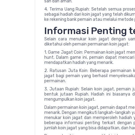
sah dan aman.
4. Terima Uang Rupiah: Setelah semua proses
sebagai hadiah dari koin jagat yang telah dik
ke rekening bank pemain atau melalui metode
Informasi Penting 
Selain cara menukar koin jagat dengan uan
diketahui oleh pemain permainan koin jagat:
1. Game Jagat Coin: Permainan koin jagat memi
hunt. Dalam game ini, pemain dapat mencari
mendapatkan hadiah yang menarik.
2. Ratusan Juta Koin: Beberapa permainan k
jagat bagi pemain yang berhasil menyelesaik
permainan.
3. Jutaan Rupiah: Selain koin jagat, pemain
bentuk jutaan Rupiah. Hadiah ini biasanya 
mengumpulkan koin jagat.
Dalam permainan koin jagat, pemain dapat men
menarik. Dengan mengikuti langkah-langkah ya
menukar koin jagat dan memperoleh hadiah ya
beberapa informasi penting terkait dengan p
jumlah koin jagat yang bisa didapatkan, dan h