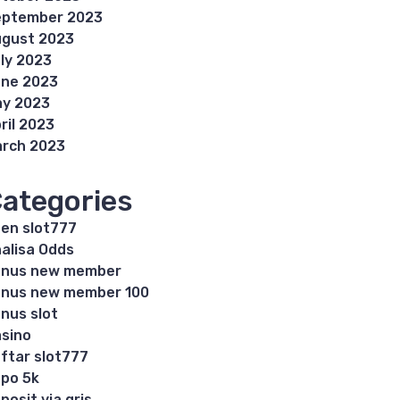
eptember 2023
gust 2023
ly 2023
ne 2023
y 2023
ril 2023
rch 2023
ategories
en slot777
alisa Odds
onus new member
nus new member 100
nus slot
sino
ftar slot777
po 5k
posit via qris