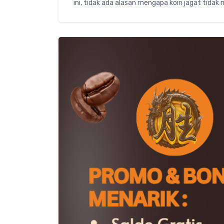
ini, tidak ada alasan mengapa koin jagat tidak