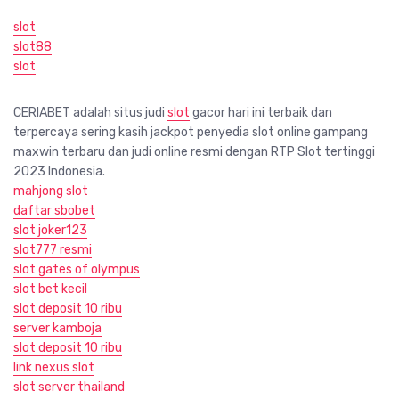
slot
slot88
slot
CERIABET adalah situs judi
slot
gacor hari ini terbaik dan
terpercaya sering kasih jackpot penyedia slot online gampang
maxwin terbaru dan judi online resmi dengan RTP Slot tertinggi
2023 Indonesia.
mahjong slot
daftar sbobet
slot joker123
slot777 resmi
slot gates of olympus
slot bet kecil
slot deposit 10 ribu
server kamboja
slot deposit 10 ribu
link nexus slot
slot server thailand