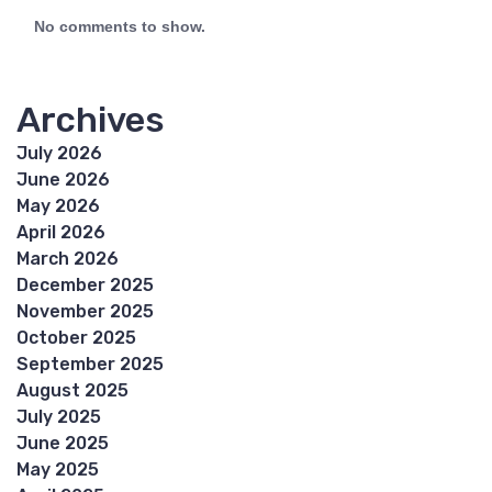
No comments to show.
Archives
July 2026
June 2026
May 2026
April 2026
March 2026
December 2025
November 2025
October 2025
September 2025
August 2025
July 2025
June 2025
May 2025