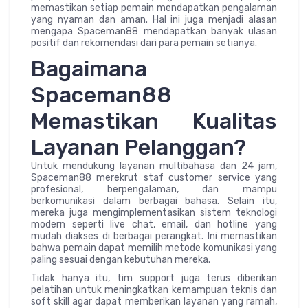
memastikan setiap pemain mendapatkan pengalaman
yang nyaman dan aman. Hal ini juga menjadi alasan
mengapa Spaceman88 mendapatkan banyak ulasan
positif dan rekomendasi dari para pemain setianya.
Bagaimana
Spaceman88
Memastikan Kualitas
Layanan Pelanggan?
Untuk mendukung layanan multibahasa dan 24 jam,
Spaceman88 merekrut staf customer service yang
profesional, berpengalaman, dan mampu
berkomunikasi dalam berbagai bahasa. Selain itu,
mereka juga mengimplementasikan sistem teknologi
modern seperti live chat, email, dan hotline yang
mudah diakses di berbagai perangkat. Ini memastikan
bahwa pemain dapat memilih metode komunikasi yang
paling sesuai dengan kebutuhan mereka.
Tidak hanya itu, tim support juga terus diberikan
pelatihan untuk meningkatkan kemampuan teknis dan
soft skill agar dapat memberikan layanan yang ramah,