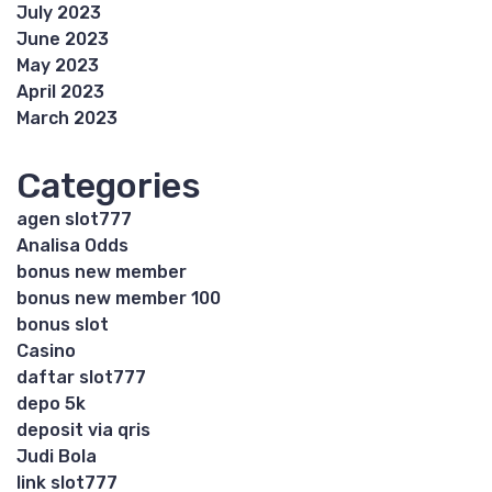
July 2023
June 2023
May 2023
April 2023
March 2023
Categories
agen slot777
Analisa Odds
bonus new member
bonus new member 100
bonus slot
Casino
daftar slot777
depo 5k
deposit via qris
Judi Bola
link slot777