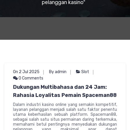
pelanggan kasino"
On 2 Jul 2025
By admin
Slot
0 Comments
Dukungan Multibahasa dan 24 Jam:
Rahasia Loyalitas Pemain Spaceman88
Dalam industri kasino online yang semakin kompetitif,
layanan pelanggan menjadi salah satu faktor penentu
utama keberhasilan sebuah platform. Spaceman88,
sebagai salah satu situs permainan daring terkemuka,
memahami betul pentingnya menyediakan dukungan
pelanggan yang maksimal agar dapat