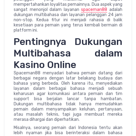
mempertahankan loyalitas pemainnya. Dua aspek yang
sangat menonjol dalam layanan
spaceman88
adalah
dukungan multibahasa dan layanan pelanggan 24 jam
non-stop. Kedua fitur ini menjadi rahasia di balik
kesetiaan para pemain yang terus kembali bermain di
platform ini.
Pentingnya Dukungan
Multibahasa dalam
Kasino Online
Spaceman88 menyadari bahwa pemain datang dari
berbagai negara dengan latar belakang budaya dan
bahasa yang berbeda. Oleh karena itu, menyediakan
layanan dalam berbagai bahasa menjadi sebuah
keharusan agar komunikasi antara pemain dan tim
support bisa berjalan lancar tanpa hambatan.
Dukungan multibahasa tidak hanya memudahkan
pemain dalam menyampaikan keluhan, pertanyaan,
atau masalah teknis, tapi juga membuat mereka
merasa dihargai dan diperhatikan.
Misalnya, seorang pemain dari Indonesia tentu akan
lebih nyaman jika bisa berinteraksi dalam bahasa