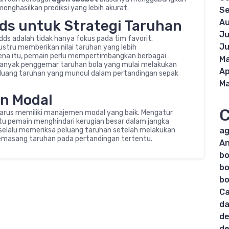
enghasilkan prediksi yang lebih akurat.
S
Au
s untuk Strategi Taruhan
Ju
ds adalah tidak hanya fokus pada tim favorit.
Ju
justru memberikan nilai taruhan yang lebih
rena itu, pemain perlu mempertimbangkan berbagai
Ma
Banyak penggemar taruhan bola yang mulai melakukan
Ap
uang taruhan yang muncul dalam pertandingan sepak
Ma
n Modal
C
arus memiliki manajemen modal yang baik. Mengatur
tu pemain menghindari kerugian besar dalam jangka
ag
elalu memeriksa peluang taruhan setelah melakukan
asang taruhan pada pertandingan tertentu.
An
b
bo
bo
Ca
da
de
de