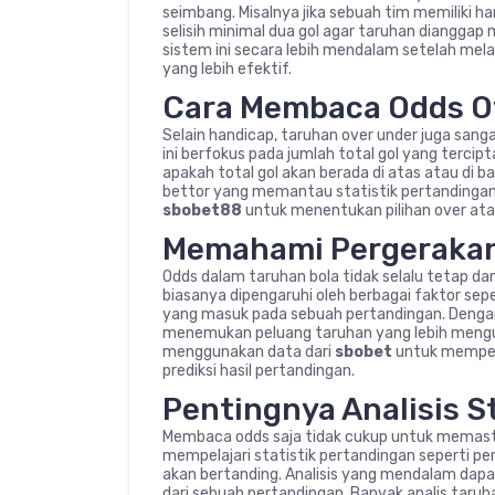
seimbang. Misalnya jika sebuah tim memiliki 
selisih minimal dua gol agar taruhan diangga
sistem ini secara lebih mendalam setelah mel
yang lebih efektif.
Cara Membaca Odds O
Selain handicap, taruhan over under juga sang
ini berfokus pada jumlah total gol yang terci
apakah total gol akan berada di atas atau di 
bettor yang memantau statistik pertandingan me
sbobet88
untuk menentukan pilihan over atau
Memahami Pergeraka
Odds dalam taruhan bola tidak selalu tetap 
biasanya dipengaruhi oleh berbagai faktor sepe
yang masuk pada sebuah pertandingan. Deng
menemukan peluang taruhan yang lebih meng
menggunakan data dari
sbobet
untuk mempel
prediksi hasil pertandingan.
Pentingnya Analisis St
Membaca odds saja tidak cukup untuk memasti
mempelajari statistik pertandingan seperti pe
akan bertanding. Analisis yang mendalam d
dari sebuah pertandingan. Banyak analis taruh