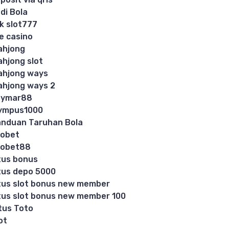
di Bola
nk slot777
ve casino
ahjong
hjong slot
hjong ways
hjong ways 2
eymar88
ympus1000
nduan Taruhan Bola
obet
bobet88
tus bonus
tus depo 5000
tus slot bonus new member
tus slot bonus new member 100
tus Toto
ot