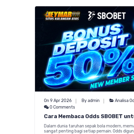
On 9 Apr 2026
By admin
Analisa O
0 Comments
Cara Membaca Odds SBOBET untu
Dalam dunia taruhan sepak bola modern, mem
sangat penting bagi setiap pemain. Odds dig