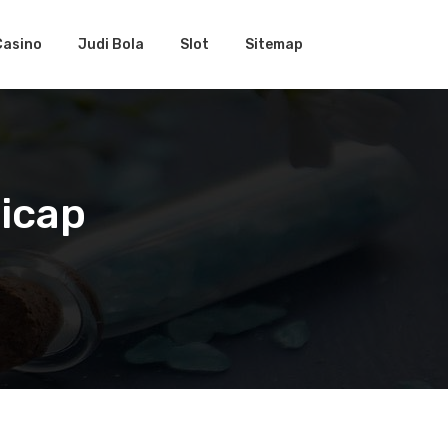
Casino
Judi Bola
Slot
Sitemap
dicap