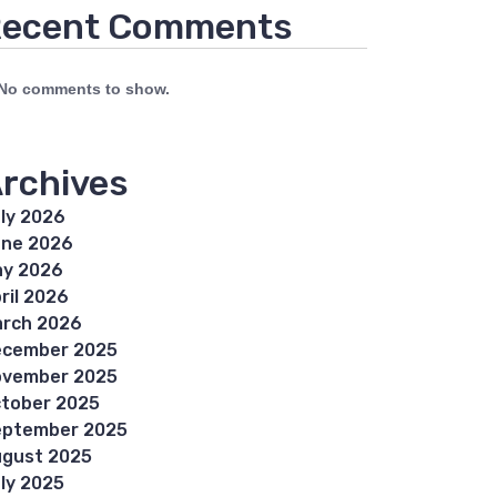
ecent Comments
No comments to show.
rchives
ly 2026
ne 2026
y 2026
ril 2026
rch 2026
ecember 2025
ovember 2025
tober 2025
eptember 2025
gust 2025
ly 2025