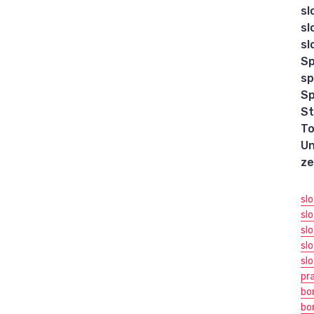
sl
sl
sl
S
sp
S
St
To
Un
ze
slo
slo
sl
slo
sl
pr
bo
bo