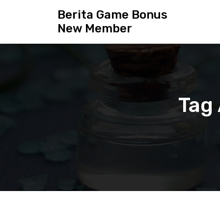
S
Berita Game Bonus
k
New Member
i
p
t
o
c
o
n
Tag 
t
e
n
t