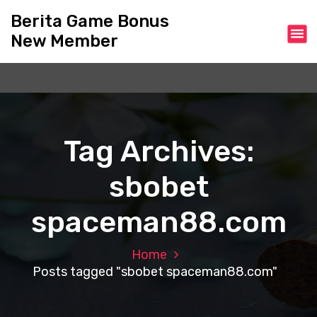
S
Berita Game Bonus
k
New Member
i
p
t
o
c
o
n
Tag Archives:
t
e
sbobet
n
t
spaceman88.com
Home
Posts tagged "sbobet spaceman88.com"