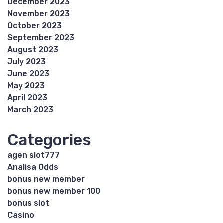
December 2023
November 2023
October 2023
September 2023
August 2023
July 2023
June 2023
May 2023
April 2023
March 2023
Categories
agen slot777
Analisa Odds
bonus new member
bonus new member 100
bonus slot
Casino