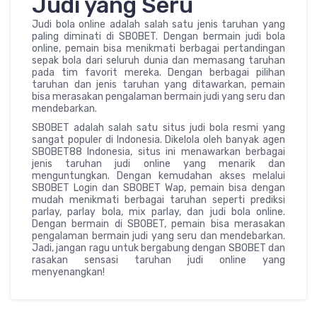
Judi yang Seru
Judi bola online adalah salah satu jenis taruhan yang
paling diminati di SBOBET. Dengan bermain judi bola
online, pemain bisa menikmati berbagai pertandingan
sepak bola dari seluruh dunia dan memasang taruhan
pada tim favorit mereka. Dengan berbagai pilihan
taruhan dan jenis taruhan yang ditawarkan, pemain
bisa merasakan pengalaman bermain judi yang seru dan
mendebarkan.
SBOBET adalah salah satu situs judi bola resmi yang
sangat populer di Indonesia. Dikelola oleh banyak agen
SBOBET88 Indonesia, situs ini menawarkan berbagai
jenis taruhan judi online yang menarik dan
menguntungkan. Dengan kemudahan akses melalui
SBOBET Login dan SBOBET Wap, pemain bisa dengan
mudah menikmati berbagai taruhan seperti prediksi
parlay, parlay bola, mix parlay, dan judi bola online.
Dengan bermain di SBOBET, pemain bisa merasakan
pengalaman bermain judi yang seru dan mendebarkan.
Jadi, jangan ragu untuk bergabung dengan SBOBET dan
rasakan sensasi taruhan judi online yang
menyenangkan!