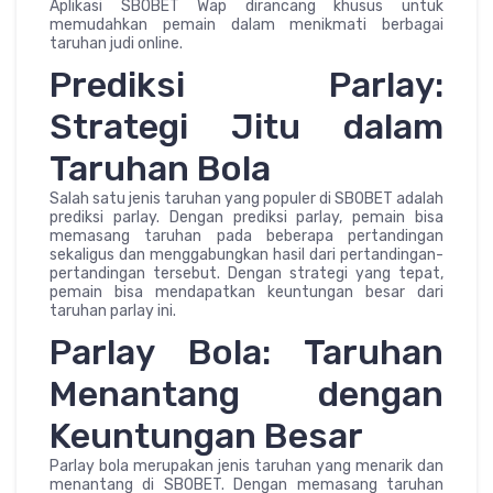
Aplikasi SBOBET Wap dirancang khusus untuk
memudahkan pemain dalam menikmati berbagai
taruhan judi online.
Prediksi Parlay:
Strategi Jitu dalam
Taruhan Bola
Salah satu jenis taruhan yang populer di SBOBET adalah
prediksi parlay. Dengan prediksi parlay, pemain bisa
memasang taruhan pada beberapa pertandingan
sekaligus dan menggabungkan hasil dari pertandingan-
pertandingan tersebut. Dengan strategi yang tepat,
pemain bisa mendapatkan keuntungan besar dari
taruhan parlay ini.
Parlay Bola: Taruhan
Menantang dengan
Keuntungan Besar
Parlay bola merupakan jenis taruhan yang menarik dan
menantang di SBOBET. Dengan memasang taruhan