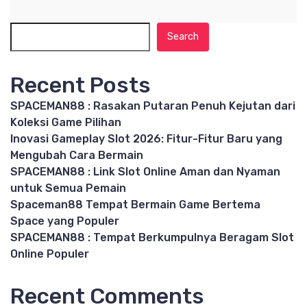
Search
Recent Posts
SPACEMAN88 : Rasakan Putaran Penuh Kejutan dari
Koleksi Game Pilihan
Inovasi Gameplay Slot 2026: Fitur-Fitur Baru yang
Mengubah Cara Bermain
SPACEMAN88 : Link Slot Online Aman dan Nyaman
untuk Semua Pemain
Spaceman88 Tempat Bermain Game Bertema
Space yang Populer
SPACEMAN88 : Tempat Berkumpulnya Beragam Slot
Online Populer
Recent Comments