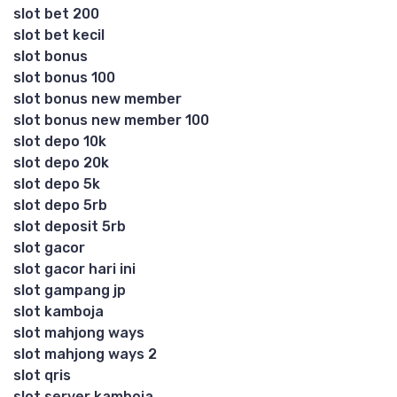
slot bet 200
slot bet kecil
slot bonus
slot bonus 100
slot bonus new member
slot bonus new member 100
slot depo 10k
slot depo 20k
slot depo 5k
slot depo 5rb
slot deposit 5rb
slot gacor
slot gacor hari ini
slot gampang jp
slot kamboja
slot mahjong ways
slot mahjong ways 2
slot qris
slot server kamboja