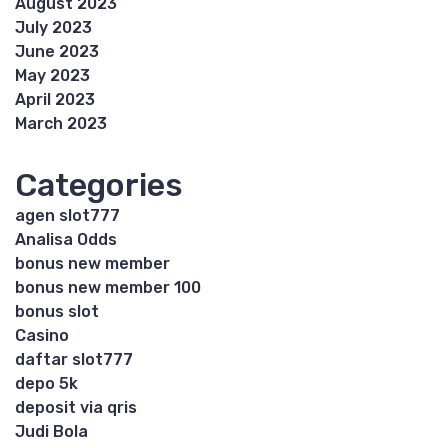
August 2023
July 2023
June 2023
May 2023
April 2023
March 2023
Categories
agen slot777
Analisa Odds
bonus new member
bonus new member 100
bonus slot
Casino
daftar slot777
depo 5k
deposit via qris
Judi Bola