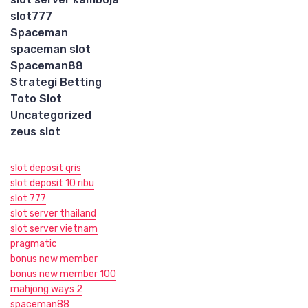
slot777
Spaceman
spaceman slot
Spaceman88
Strategi Betting
Toto Slot
Uncategorized
zeus slot
slot deposit qris
slot deposit 10 ribu
slot 777
slot server thailand
slot server vietnam
pragmatic
bonus new member
bonus new member 100
mahjong ways 2
spaceman88