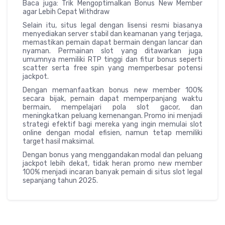
Baca juga: Trik Mengoptimalkan Bonus New Member
agar Lebih Cepat Withdraw
Selain itu, situs legal dengan lisensi resmi biasanya
menyediakan server stabil dan keamanan yang terjaga,
memastikan pemain dapat bermain dengan lancar dan
nyaman. Permainan slot yang ditawarkan juga
umumnya memiliki RTP tinggi dan fitur bonus seperti
scatter serta free spin yang memperbesar potensi
jackpot.
Dengan memanfaatkan bonus new member 100%
secara bijak, pemain dapat memperpanjang waktu
bermain, mempelajari pola slot gacor, dan
meningkatkan peluang kemenangan. Promo ini menjadi
strategi efektif bagi mereka yang ingin memulai slot
online dengan modal efisien, namun tetap memiliki
target hasil maksimal.
Dengan bonus yang menggandakan modal dan peluang
jackpot lebih dekat, tidak heran promo new member
100% menjadi incaran banyak pemain di situs slot legal
sepanjang tahun 2025.