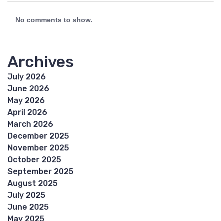
No comments to show.
Archives
July 2026
June 2026
May 2026
April 2026
March 2026
December 2025
November 2025
October 2025
September 2025
August 2025
July 2025
June 2025
May 2025