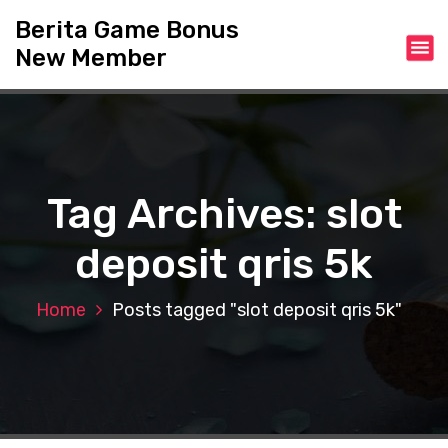
S
Berita Game Bonus
k
New Member
i
p
t
o
c
o
n
Tag Archives: slot
t
e
deposit qris 5k
n
t
Home
Posts tagged "slot deposit qris 5k"