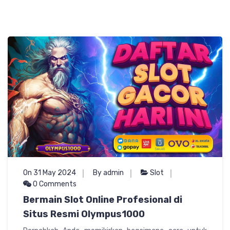
On 31 May 2024
By admin
Slot
0 Comments
Bermain Slot Online Profesional di
Situs Resmi Olympus1000