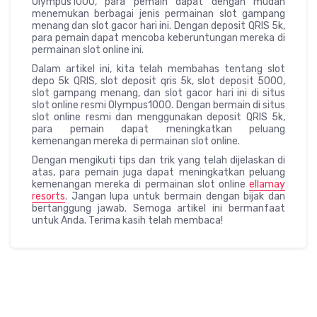
Olympus1000, para pemain dapat dengan mudah
menemukan berbagai jenis permainan slot gampang
menang dan slot gacor hari ini. Dengan deposit QRIS 5k,
para pemain dapat mencoba keberuntungan mereka di
permainan slot online ini.
Dalam artikel ini, kita telah membahas tentang slot
depo 5k QRIS, slot deposit qris 5k, slot deposit 5000,
slot gampang menang, dan slot gacor hari ini di situs
slot online resmi Olympus1000. Dengan bermain di situs
slot online resmi dan menggunakan deposit QRIS 5k,
para pemain dapat meningkatkan peluang
kemenangan mereka di permainan slot online.
Dengan mengikuti tips dan trik yang telah dijelaskan di
atas, para pemain juga dapat meningkatkan peluang
kemenangan mereka di permainan slot online
ellamay
resorts
. Jangan lupa untuk bermain dengan bijak dan
bertanggung jawab. Semoga artikel ini bermanfaat
untuk Anda. Terima kasih telah membaca!