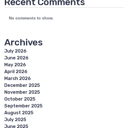
Recent Comments
No comments to show.
Archives
July 2026
June 2026
May 2026
April 2026
March 2026
December 2025
November 2025
October 2025
September 2025
August 2025
July 2025
June 2025