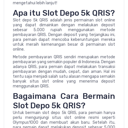
mengetahui lebih lanjut!
Apa itu Slot Depo 5k QRIS?
Slot depo 5k QRIS adalah jenis permainan slot online
yang dapat dimainkan dengan melakukan deposit
sebesar 5.000 rupiah menggunakan metode
pembayaran QRIS. Dengan deposit yang terjangkau ini,
para pemain dapat mencoba keberuntungan mereka
untuk meraih kemenangan besar di permainan slot
online.
Metode pembayaran QRIS sendiri merupakan metode
pembayaran yang semakin populer di Indonesia. Dengan
adanya QRIS, para pemain dapat melakukan transaksi
pembayaran dengan mudah, cepat, dan aman. Hal ini
tentu saja menjadi salah satu alasan mengapa semakin
banyak situs slot online yang menerima deposit
menggunakan QRIS.
Bagaimana Cara Bermain
Slot Depo 5k QRIS?
Untuk bermain slot depo 5k QRIS, para pemain hanya
perlu mengunjungi situs slot online resmi seperti
Olympus1000 dan membuat akun baru. Setelah itu,
para pemain dapat melakukan deposit sebesar 5.000