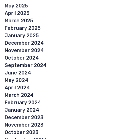
May 2025
April 2025
March 2025
February 2025
January 2025
December 2024
November 2024
October 2024
September 2024
June 2024
May 2024
April 2024
March 2024
February 2024
January 2024
December 2023
November 2023
October 2023