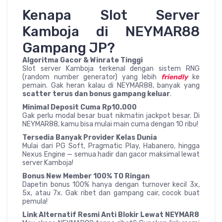
Kenapa Slot Server
Kamboja di NEYMAR88
Gampang JP?
Algoritma Gacor & Winrate Tinggi
Slot server Kamboja terkenal dengan sistem RNG
(random number generator) yang lebih
friendly
ke
pemain. Gak heran kalau di NEYMAR88, banyak yang
scatter terus dan bonus gampang keluar
.
Minimal Deposit Cuma Rp10.000
Gak perlu modal besar buat nikmatin jackpot besar. Di
NEYMAR88, kamu bisa mulai main cuma dengan 10 ribu!
Tersedia Banyak Provider Kelas Dunia
Mulai dari PG Soft, Pragmatic Play, Habanero, hingga
Nexus Engine — semua hadir dan gacor maksimal lewat
server Kamboja!
Bonus New Member 100% TO Ringan
Dapetin bonus 100% hanya dengan turnover kecil 3x,
5x, atau 7x. Gak ribet dan gampang cair, cocok buat
pemula!
Link Alternatif Resmi Anti Blokir Lewat NEYMAR8