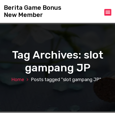
S
Berita Game Bonus
k
New Member
i
p
t
o
c
o
n
Tag Archives: slot
t
e
gampang JP
n
t
Home
Posts tagged "slot gampang JP"