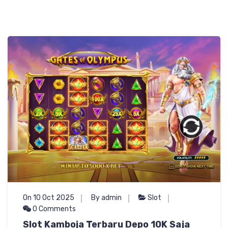
On 10 Oct 2025
By admin
Slot
0 Comments
Slot Kamboja Terbaru Depo 10K Saja