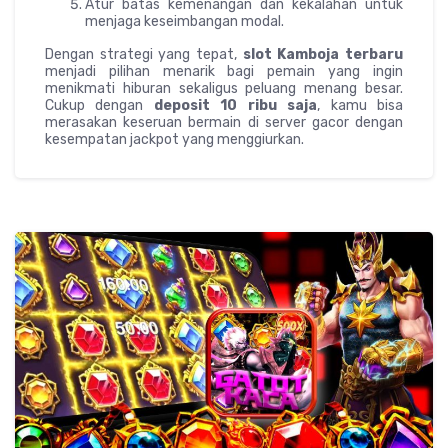
Atur batas kemenangan dan kekalahan untuk
menjaga keseimbangan modal.
Dengan strategi yang tepat,
slot Kamboja terbaru
menjadi pilihan menarik bagi pemain yang ingin
menikmati hiburan sekaligus peluang menang besar.
Cukup dengan
deposit 10 ribu saja
, kamu bisa
merasakan keseruan bermain di server gacor dengan
kesempatan jackpot yang menggiurkan.