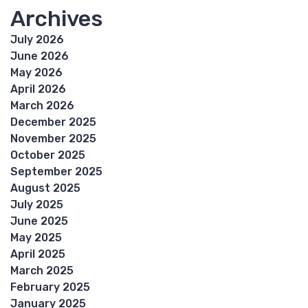
Archives
July 2026
June 2026
May 2026
April 2026
March 2026
December 2025
November 2025
October 2025
September 2025
August 2025
July 2025
June 2025
May 2025
April 2025
March 2025
February 2025
January 2025