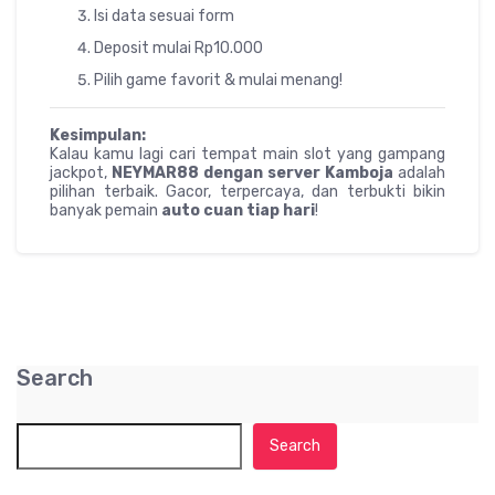
Isi data sesuai form
Deposit mulai Rp10.000
Pilih game favorit & mulai menang!
Kesimpulan:
Kalau kamu lagi cari tempat main slot yang gampang
jackpot,
NEYMAR88 dengan server Kamboja
adalah
pilihan terbaik. Gacor, terpercaya, dan terbukti bikin
banyak pemain
auto cuan tiap hari
!
Search
Search