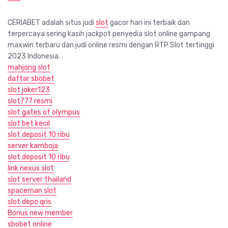
CERIABET adalah situs judi
slot
gacor hari ini terbaik dan
terpercaya sering kasih jackpot penyedia slot online gampang
maxwin terbaru dan judi online resmi dengan RTP Slot tertinggi
2023 Indonesia.
mahjong slot
daftar sbobet
slot joker123
slot777 resmi
slot gates of olympus
slot bet kecil
slot deposit 10 ribu
server kamboja
slot deposit 10 ribu
link nexus slot
slot server thailand
spaceman slot
slot depo qris
Bonus new member
sbobet online