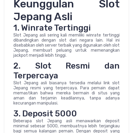
Keunggulan Slot
Jepang Asli
1. Winrate Tertinggi
Slot Jepang asli sering kali memiliki winrate tertinggi
dibandingkan dengan slot dari negara lain. Hal ini
disebabkan oleh server terbaik yang digunakan oleh slot
Jepang, membuat peluang untuk memenangkan
jackpot menjadi lebih tinggi.
2. Slot Resmi dan
Terpercaya
Slot Jepang asli biasanya tersedia melalui link slot
Jepang resmi yang terpercaya. Para pemain dapat
memastikan bahwa mereka bermain di situs yang
aman dan terjamin keadilannya, tanpa adanya
kecurangan manipulasi.
3. Deposit 5000
Beberapa slot Jepang asli menawarkan deposit
minimal sebesar 5000, membuatnya lebih terjangkau
bagi semua kalangan pemain. Dengan deposit yang