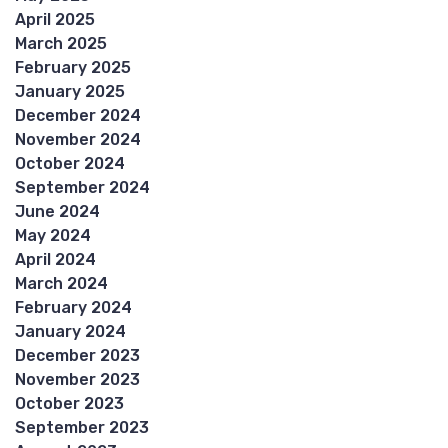
April 2025
March 2025
February 2025
January 2025
December 2024
November 2024
October 2024
September 2024
June 2024
May 2024
April 2024
March 2024
February 2024
January 2024
December 2023
November 2023
October 2023
September 2023