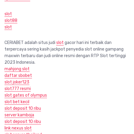
slot
slot88
slot
CERIABET adalah situs judi
slot
gacor hari ini terbaik dan
terpercaya sering kasih jackpot penyedia slot online gampang
maxwin terbaru dan judi online resmi dengan RTP Slot tertinggi
2023 Indonesia.
mahjong slot
daftar sbobet
slot joker123
slot777 resmi
slot gates of olympus
slot bet kecil
slot deposit 10 ribu
server kamboja
slot deposit 10 ribu
link nexus slot