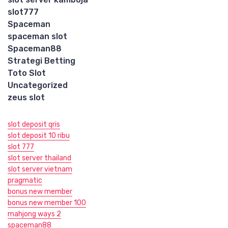
slot777
Spaceman
spaceman slot
Spaceman88
Strategi Betting
Toto Slot
Uncategorized
zeus slot
slot deposit qris
slot deposit 10 ribu
slot 777
slot server thailand
slot server vietnam
pragmatic
bonus new member
bonus new member 100
mahjong ways 2
spaceman88