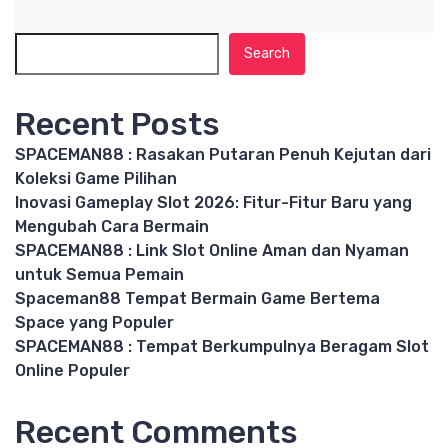
Search
Recent Posts
SPACEMAN88 : Rasakan Putaran Penuh Kejutan dari
Koleksi Game Pilihan
Inovasi Gameplay Slot 2026: Fitur-Fitur Baru yang
Mengubah Cara Bermain
SPACEMAN88 : Link Slot Online Aman dan Nyaman
untuk Semua Pemain
Spaceman88 Tempat Bermain Game Bertema
Space yang Populer
SPACEMAN88 : Tempat Berkumpulnya Beragam Slot
Online Populer
Recent Comments