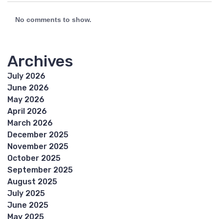
No comments to show.
Archives
July 2026
June 2026
May 2026
April 2026
March 2026
December 2025
November 2025
October 2025
September 2025
August 2025
July 2025
June 2025
May 2025