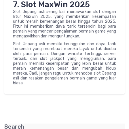
7. Slot MaxWin 2025
Slot Jepang asli sering kali menawarkan slot dengan
fitur MaxWin 2025, yang memberikan kesempatan
untuk meraih kemenangan besar hingga tahun 2025.
Fitur ini memberikan daya tarik tersendiri bagi para
pemain yang mencari pengalaman bermain game yang
mengasyikkan dan menguntungkan.
Slot Jepang asli memiliki keunggulan dan daya tarik
tersendiri yang membuat mereka layak untuk dicoba
oleh para pemain. Dengan winrate tertinggi, server
terbaik, dan slot jackpot yang menggiurkan, para
pemain memiliki kesempatan yang lebih besar untuk
meraih kemenangan besar dan mengubah hidup
mereka. Jadi, jangan ragu untuk mencoba slot Jepang
asli dan rasakan pengalaman bermain game yang luar
biasa.
Search