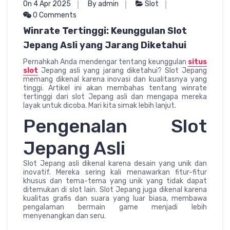
On 4 Apr 2025
By admin
Slot
0 Comments
Winrate Tertinggi: Keunggulan Slot
Jepang Asli yang Jarang Diketahui
Pernahkah Anda mendengar tentang keunggulan
situs
slot
Jepang asli yang jarang diketahui? Slot Jepang
memang dikenal karena inovasi dan kualitasnya yang
tinggi. Artikel ini akan membahas tentang winrate
tertinggi dari slot Jepang asli dan mengapa mereka
layak untuk dicoba. Mari kita simak lebih lanjut.
Pengenalan Slot
Jepang Asli
Slot Jepang asli dikenal karena desain yang unik dan
inovatif. Mereka sering kali menawarkan fitur-fitur
khusus dan tema-tema yang unik yang tidak dapat
ditemukan di slot lain. Slot Jepang juga dikenal karena
kualitas grafis dan suara yang luar biasa, membawa
pengalaman bermain game menjadi lebih
menyenangkan dan seru.