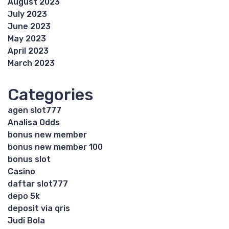
August 2023
July 2023
June 2023
May 2023
April 2023
March 2023
Categories
agen slot777
Analisa Odds
bonus new member
bonus new member 100
bonus slot
Casino
daftar slot777
depo 5k
deposit via qris
Judi Bola