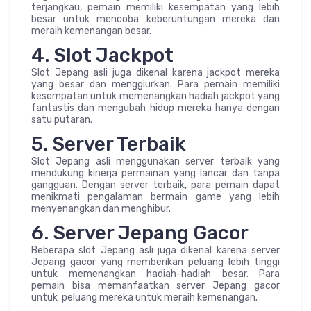
terjangkau, pemain memiliki kesempatan yang lebih
besar untuk mencoba keberuntungan mereka dan
meraih kemenangan besar.
4. Slot Jackpot
Slot Jepang asli juga dikenal karena jackpot mereka
yang besar dan menggiurkan. Para pemain memiliki
kesempatan untuk memenangkan hadiah jackpot yang
fantastis dan mengubah hidup mereka hanya dengan
satu putaran.
5. Server Terbaik
Slot Jepang asli menggunakan server terbaik yang
mendukung kinerja permainan yang lancar dan tanpa
gangguan. Dengan server terbaik, para pemain dapat
menikmati pengalaman bermain game yang lebih
menyenangkan dan menghibur.
6. Server Jepang Gacor
Beberapa slot Jepang asli juga dikenal karena server
Jepang gacor yang memberikan peluang lebih tinggi
untuk memenangkan hadiah-hadiah besar. Para
pemain bisa memanfaatkan server Jepang gacor
untuk peluang mereka untuk meraih kemenangan.