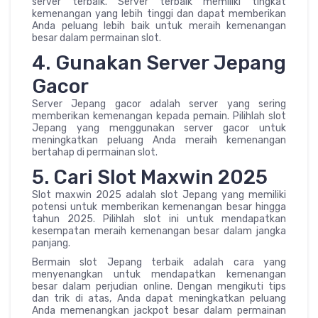
server terbaik. Server terbaik memiliki tingkat
kemenangan yang lebih tinggi dan dapat memberikan
Anda peluang lebih baik untuk meraih kemenangan
besar dalam permainan slot.
4. Gunakan Server Jepang
Gacor
Server Jepang gacor adalah server yang sering
memberikan kemenangan kepada pemain. Pilihlah slot
Jepang yang menggunakan server gacor untuk
meningkatkan peluang Anda meraih kemenangan
bertahap di permainan slot.
5. Cari Slot Maxwin 2025
Slot maxwin 2025 adalah slot Jepang yang memiliki
potensi untuk memberikan kemenangan besar hingga
tahun 2025. Pilihlah slot ini untuk mendapatkan
kesempatan meraih kemenangan besar dalam jangka
panjang.
Bermain slot Jepang terbaik adalah cara yang
menyenangkan untuk mendapatkan kemenangan
besar dalam perjudian online. Dengan mengikuti tips
dan trik di atas, Anda dapat meningkatkan peluang
Anda memenangkan jackpot besar dalam permainan