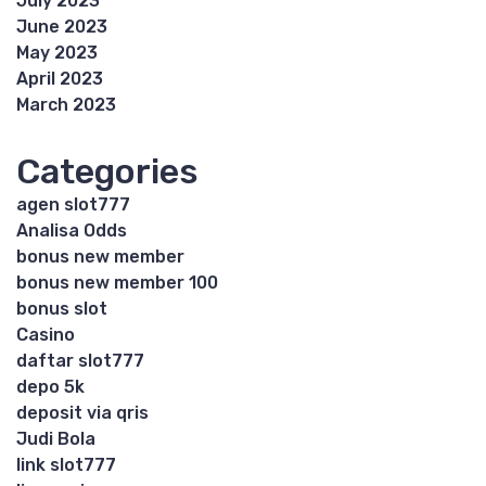
July 2023
June 2023
May 2023
April 2023
March 2023
Categories
agen slot777
Analisa Odds
bonus new member
bonus new member 100
bonus slot
Casino
daftar slot777
depo 5k
deposit via qris
Judi Bola
link slot777