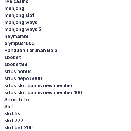
live casino
mahjong
mahjong slot
mahjong ways
mahjong ways 2
neymar88
olympus1000
Panduan Taruhan Bola
sbobet
sbobet88
situs bonus
situs depo 5000
situs slot bonus new member
situs slot bonus new member 100
Situs Toto
Slot
slot 5k
slot 777
slot bet 200