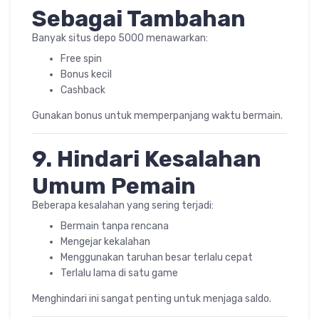
Sebagai Tambahan
Banyak situs depo 5000 menawarkan:
Free spin
Bonus kecil
Cashback
Gunakan bonus untuk memperpanjang waktu bermain.
9. Hindari Kesalahan
Umum Pemain
Beberapa kesalahan yang sering terjadi:
Bermain tanpa rencana
Mengejar kekalahan
Menggunakan taruhan besar terlalu cepat
Terlalu lama di satu game
Menghindari ini sangat penting untuk menjaga saldo.