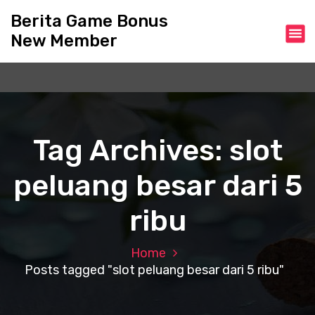
S
Berita Game Bonus
k
New Member
i
p
t
o
c
o
n
Tag Archives: slot
t
e
peluang besar dari 5
n
t
ribu
Home
Posts tagged "slot peluang besar dari 5 ribu"