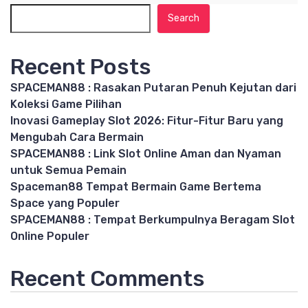
Search
Recent Posts
SPACEMAN88 : Rasakan Putaran Penuh Kejutan dari
Koleksi Game Pilihan
Inovasi Gameplay Slot 2026: Fitur-Fitur Baru yang
Mengubah Cara Bermain
SPACEMAN88 : Link Slot Online Aman dan Nyaman
untuk Semua Pemain
Spaceman88 Tempat Bermain Game Bertema
Space yang Populer
SPACEMAN88 : Tempat Berkumpulnya Beragam Slot
Online Populer
Recent Comments