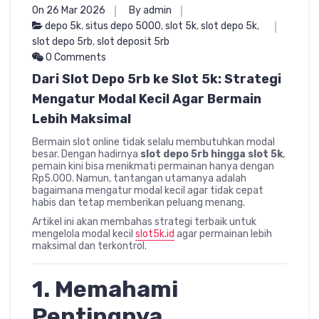
On 26 Mar 2026
By admin
depo 5k
,
situs depo 5000
,
slot 5k
,
slot depo 5k
,
slot depo 5rb
,
slot deposit 5rb
0 Comments
Dari Slot Depo 5rb ke Slot 5k: Strategi
Mengatur Modal Kecil Agar Bermain
Lebih Maksimal
Bermain slot online tidak selalu membutuhkan modal
besar. Dengan hadirnya
slot depo 5rb hingga slot 5k
,
pemain kini bisa menikmati permainan hanya dengan
Rp5.000. Namun, tantangan utamanya adalah
bagaimana mengatur modal kecil agar tidak cepat
habis dan tetap memberikan peluang menang.
Artikel ini akan membahas strategi terbaik untuk
mengelola modal kecil
slot5k.id
agar permainan lebih
maksimal dan terkontrol.
1. Memahami
Pentingnya