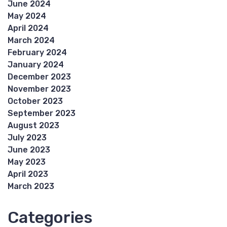
June 2024
May 2024
April 2024
March 2024
February 2024
January 2024
December 2023
November 2023
October 2023
September 2023
August 2023
July 2023
June 2023
May 2023
April 2023
March 2023
Categories