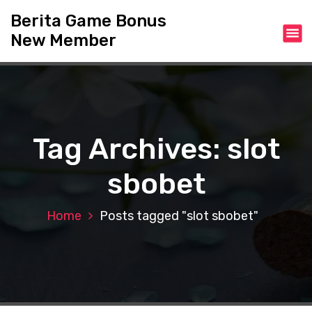
S
Berita Game Bonus
k
New Member
i
p
t
o
c
o
n
Tag Archives: slot
t
e
sbobet
n
t
Home
Posts tagged "slot sbobet"