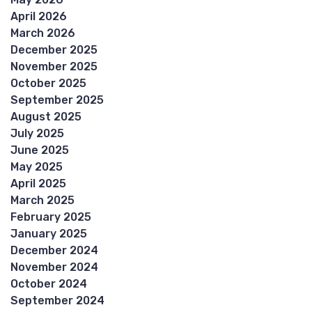
April 2026
March 2026
December 2025
November 2025
October 2025
September 2025
August 2025
July 2025
June 2025
May 2025
April 2025
March 2025
February 2025
January 2025
December 2024
November 2024
October 2024
September 2024