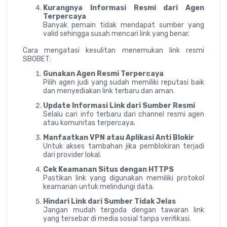
Kurangnya Informasi Resmi dari Agen
Terpercaya
Banyak pemain tidak mendapat sumber yang
valid sehingga susah mencari link yang benar.
Cara mengatasi kesulitan menemukan link resmi
SBOBET:
Gunakan Agen Resmi Terpercaya
Pilih agen judi yang sudah memiliki reputasi baik
dan menyediakan link terbaru dan aman.
Update Informasi Link dari Sumber Resmi
Selalu cari info terbaru dari channel resmi agen
atau komunitas terpercaya.
Manfaatkan VPN atau Aplikasi Anti Blokir
Untuk akses tambahan jika pemblokiran terjadi
dari provider lokal.
Cek Keamanan Situs dengan HTTPS
Pastikan link yang digunakan memiliki protokol
keamanan untuk melindungi data.
Hindari Link dari Sumber Tidak Jelas
Jangan mudah tergoda dengan tawaran link
yang tersebar di media sosial tanpa verifikasi.