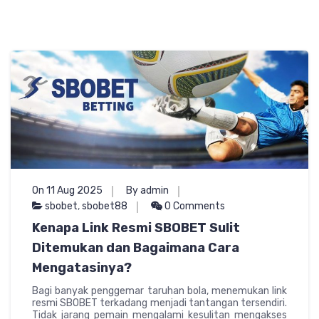
On 11 Aug 2025
By admin
sbobet
,
sbobet88
0 Comments
Kenapa Link Resmi SBOBET Sulit
Ditemukan dan Bagaimana Cara
Mengatasinya?
Bagi banyak penggemar taruhan bola, menemukan link
resmi SBOBET terkadang menjadi tantangan tersendiri.
Tidak jarang pemain mengalami kesulitan mengakses