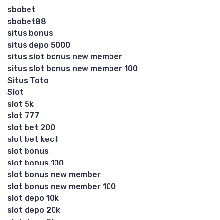
sbobet
sbobet88
situs bonus
situs depo 5000
situs slot bonus new member
situs slot bonus new member 100
Situs Toto
Slot
slot 5k
slot 777
slot bet 200
slot bet kecil
slot bonus
slot bonus 100
slot bonus new member
slot bonus new member 100
slot depo 10k
slot depo 20k