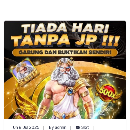
On 8 Jul 2025
By admin
Slot