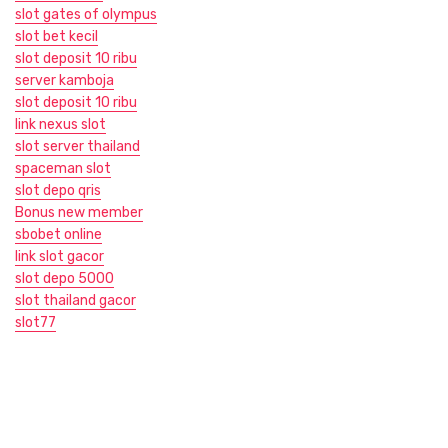
slot gates of olympus
slot bet kecil
slot deposit 10 ribu
server kamboja
slot deposit 10 ribu
link nexus slot
slot server thailand
spaceman slot
slot depo qris
Bonus new member
sbobet online
link slot gacor
slot depo 5000
slot thailand gacor
slot77