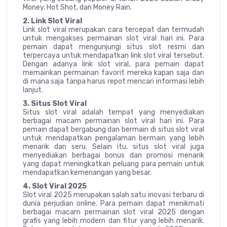
Money, Hot Shot, dan Money Rain.
2. Link Slot Viral
Link slot viral merupakan cara tercepat dan termudah
untuk mengakses permainan slot viral hari ini. Para
pemain dapat mengunjungi situs slot resmi dan
terpercaya untuk mendapatkan link slot viral tersebut.
Dengan adanya link slot viral, para pemain dapat
memainkan permainan favorit mereka kapan saja dan
di mana saja tanpa harus repot mencari informasi lebih
lanjut.
3. Situs Slot Viral
Situs slot viral adalah tempat yang menyediakan
berbagai macam permainan slot viral hari ini. Para
pemain dapat bergabung dan bermain di situs slot viral
untuk mendapatkan pengalaman bermain yang lebih
menarik dan seru. Selain itu, situs slot viral juga
menyediakan berbagai bonus dan promosi menarik
yang dapat meningkatkan peluang para pemain untuk
mendapatkan kemenangan yang besar.
4. Slot Viral 2025
Slot viral 2025 merupakan salah satu inovasi terbaru di
dunia perjudian online. Para pemain dapat menikmati
berbagai macam permainan slot viral 2025 dengan
grafis yang lebih modern dan fitur yang lebih menarik.