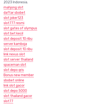
2023 Indonesia.
mahjong slot
daftar sbobet
slot joker123
slot777 resmi
slot gates of olympus
slot bet kecil
slot deposit 10 ribu
server kamboja
slot deposit 10 ribu
link nexus slot
slot server thailand
spaceman slot
slot depo qris
Bonus new member
sbobet online
link slot gacor
slot depo 5000
slot thailand gacor
slot77