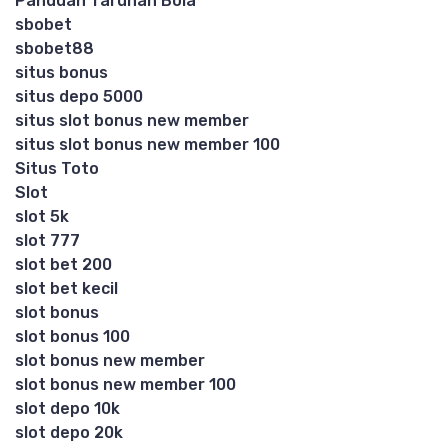
Panduan Taruhan Bola
sbobet
sbobet88
situs bonus
situs depo 5000
situs slot bonus new member
situs slot bonus new member 100
Situs Toto
Slot
slot 5k
slot 777
slot bet 200
slot bet kecil
slot bonus
slot bonus 100
slot bonus new member
slot bonus new member 100
slot depo 10k
slot depo 20k