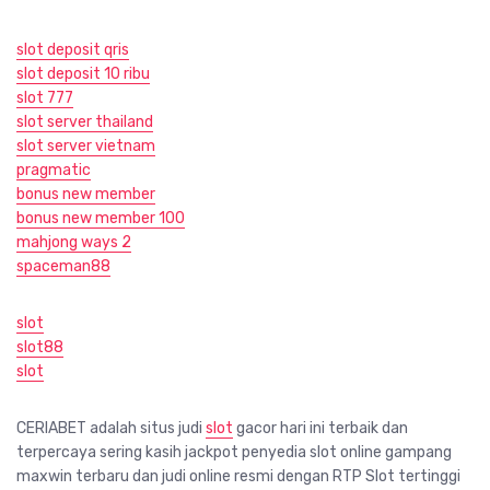
slot deposit qris
slot deposit 10 ribu
slot 777
slot server thailand
slot server vietnam
pragmatic
bonus new member
bonus new member 100
mahjong ways 2
spaceman88
slot
slot88
slot
CERIABET adalah situs judi
slot
gacor hari ini terbaik dan
terpercaya sering kasih jackpot penyedia slot online gampang
maxwin terbaru dan judi online resmi dengan RTP Slot tertinggi